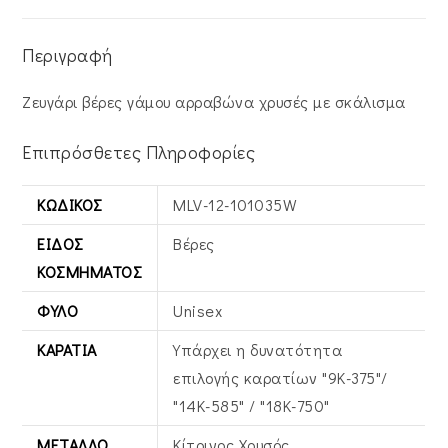
Περιγραφή
Ζευγάρι βέρες γάμου αρραβώνα χρυσές με σκάλισμα
Επιπρόσθετες Πληροφορίες
ΚΩΔΙΚΌΣ
MLV-12-101035W
ΕΊΔΟΣ
Βέρες
ΚΟΣΜΉΜΑΤΟΣ
ΦΎΛΟ
Unisex
ΚΑΡΆΤΙΑ
Υπάρχει η δυνατότητα
επιλογής καρατίων "9Κ-375"/
"14Κ-585" / "18Κ-750"
ΜΈΤΑΛΛΟ
Κίτρινος Xρυσός