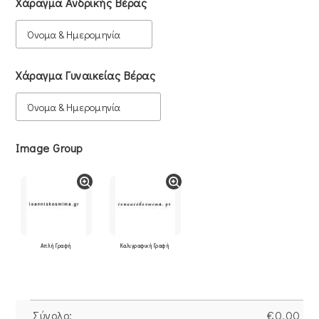
Χάραγμα Ανδρικής Βέρας
Χάραγμα Γυναικείας Βέρας
Image Group
Απλή Γραφή
Καλιγραφική Γραφή
Σύνολο:
€
0.00