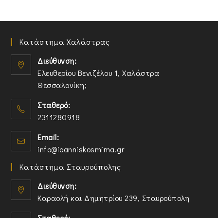
Κατάστημα Χαλάστρας
Διεύθυνση:
Ελευθερίου Βενιζέλου 1, Χαλάστρα
Θεσσαλονίκη;
O
Σταθερό:
p
2311280918
e
n
O
Email:
s
p
O
info@ioanniskosmima.gr
i
e
p
n
n
Κατάστημα Σταυρούπολης
e
a
s
n
n
i
Διεύθυνση:
s
e
n
Καραολή και Δημητρίου 239, Σταυρούπολη
i
w
y
O
n
t
o
Σταθερό: