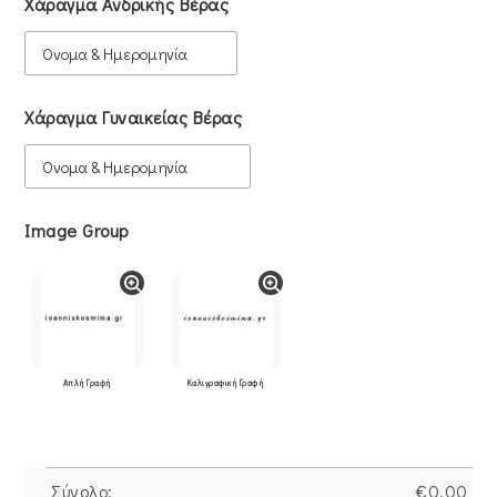
Χάραγμα Ανδρικής Βέρας
Χάραγμα Γυναικείας Βέρας
Image Group
Απλή Γραφή
Καλιγραφική Γραφή
Σύνολο:
€
0.00