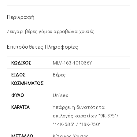
Περιγραφή
Ζευγάρι βέρες γάμου αρραβώνα χρυσές
Επιπρόσθετες Πληροφορίες
ΚΩΔΙΚΌΣ
MLV-163-101086Y
ΕΊΔΟΣ
Βέρες
ΚΟΣΜΉΜΑΤΟΣ
ΦΎΛΟ
Unisex
ΚΑΡΆΤΙΑ
Υπάρχει η δυνατότητα
επιλογής καρατίων "9Κ-375"/
"14Κ-585" / "18Κ-750"
ΜΈΤΑΛΛΟ
Κίτρινος Xρυσός