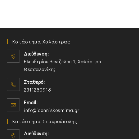
Κατάστημα Χαλάστρας
Διεύθυνση:
Ελευθερίου Βενιζέλου 1, Χαλάστρα
Θεσσαλονίκη;
O
Σταθερό:
p
2311280918
e
n
O
Email:
s
p
O
info@ioanniskosmima.gr
i
e
p
n
n
Κατάστημα Σταυρούπολης
e
a
s
n
n
i
Διεύθυνση:
s
e
n