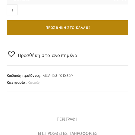
Ζευγάρι
Βέρες
Γάμου-
ΠΡΟΣΘΉΚΗ ΣΤΟ ΚΑΛΆΘΙ
Αρραβώνα
Χρυσές
MLV-
163-
Προσθήκη στα αγαπημένα
101086Y
ποσότητα
Κωδικός προϊόντος:
MLV-163-101086Y
Κατηγορία:
Χρυσές
ΠΕΡΙΓΡΑΦΉ
ΕΠΙΠΡΌΣΘΕΤΕΣ ΠΛΗΡΟΦΟΡΊΕΣ