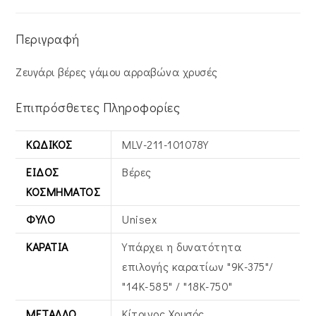
Περιγραφή
Ζευγάρι βέρες γάμου αρραβώνα χρυσές
Επιπρόσθετες Πληροφορίες
ΚΩΔΙΚΌΣ
MLV-211-101078Y
ΕΊΔΟΣ
Βέρες
ΚΟΣΜΉΜΑΤΟΣ
ΦΎΛΟ
Unisex
ΚΑΡΆΤΙΑ
Υπάρχει η δυνατότητα
επιλογής καρατίων "9Κ-375"/
"14Κ-585" / "18Κ-750"
ΜΈΤΑΛΛΟ
Κίτρινος Xρυσός