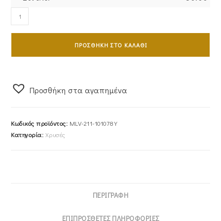
Ζευγάρι
Βέρες
Γάμου-
ΠΡΟΣΘΉΚΗ ΣΤΟ ΚΑΛΆΘΙ
Αρραβώνα
Χρυσές
MLV-
211-
Προσθήκη στα αγαπημένα
101078Y
ποσότητα
Κωδικός προϊόντος:
MLV-211-101078Y
Κατηγορία:
Χρυσές
ΠΕΡΙΓΡΑΦΉ
ΕΠΙΠΡΌΣΘΕΤΕΣ ΠΛΗΡΟΦΟΡΊΕΣ