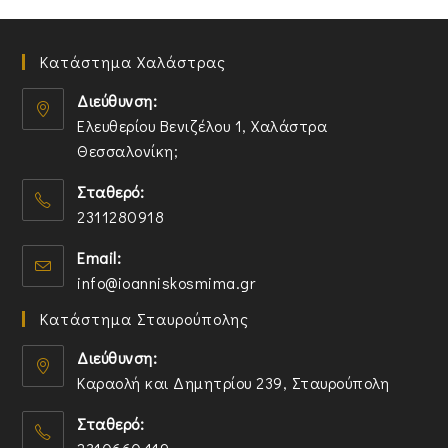
Κατάστημα Χαλάστρας
Διεύθυνση:
Ελευθερίου Βενιζέλου 1, Χαλάστρα
Θεσσαλονίκη;
O
Σταθερό:
p
2311280918
e
n
O
Email:
s
p
O
info@ioanniskosmima.gr
i
e
p
n
n
Κατάστημα Σταυρούπολης
e
a
s
n
n
i
Διεύθυνση:
s
e
n
Καραολή και Δημητρίου 239, Σταυρούπολη
i
w
y
O
n
t
o
Σταθερό:
p
y
a
u