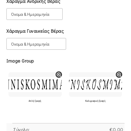
Χάραγμα Ανδρικής Βέρας
Χάραγμα Γυναικείας Βέρας
Image Group
Απλή Γραφή
Καλιγραφική Γραφή
Σύνολο:
€
0.00