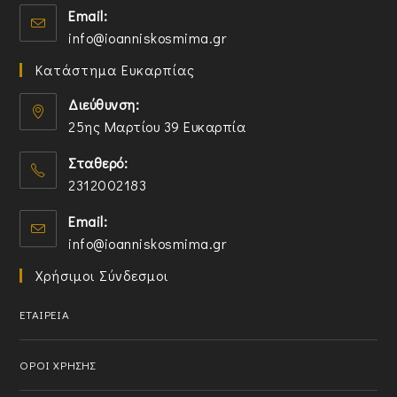
u
a
Email:
s
p
r
p
O
info@ioanniskosmima.gr
i
e
a
p
p
n
n
p
l
Κατάστημα Ευκαρπίας
e
a
s
p
i
n
n
i
l
Διεύθυνση:
c
s
e
n
i
a
25ης Μαρτίου 39 Ευκαρπία
i
w
y
c
t
n
t
o
a
Σταθερό:
i
y
a
u
t
o
2312002183
o
b
r
i
n
O
u
a
o
Email:
p
r
p
n
O
info@ioanniskosmima.gr
e
a
p
p
n
p
l
Χρήσιμοι Σύνδεσμοι
e
s
p
i
n
i
l
c
ΕΤΑΙΡΕΙΑ
s
n
i
a
i
y
c
t
n
o
ΟΡΟΙ ΧΡΗΣΗΣ
a
i
y
u
t
o
o