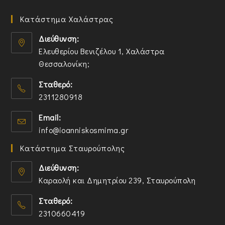
Κατάστημα Χαλάστρας
Διεύθυνση:
Ελευθερίου Βενιζέλου 1, Χαλάστρα
Θεσσαλονίκη;
O
Σταθερό:
p
2311280918
e
n
O
Email:
s
p
O
info@ioanniskosmima.gr
i
e
p
n
n
Κατάστημα Σταυρούπολης
e
a
s
n
n
i
Διεύθυνση:
s
e
n
Καραολή και Δημητρίου 239, Σταυρούπολη
i
w
y
O
n
t
o
Σταθερό:
p
y
a
u
2310660419
e
o
b
r
n
O