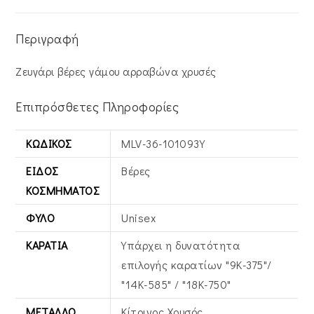
Περιγραφή
Ζευγάρι βέρες γάμου αρραβώνα χρυσές
Επιπρόσθετες Πληροφορίες
ΚΩΔΙΚΌΣ
MLV-36-101093Y
ΕΊΔΟΣ
Βέρες
ΚΟΣΜΉΜΑΤΟΣ
ΦΎΛΟ
Unisex
ΚΑΡΆΤΙΑ
Υπάρχει η δυνατότητα
επιλογής καρατίων "9Κ-375"/
"14Κ-585" / "18Κ-750"
ΜΈΤΑΛΛΟ
Κίτρινος Xρυσός