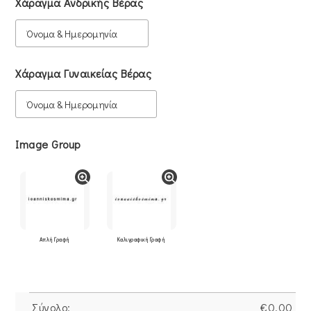
Χάραγμα Ανδρικής Βέρας
Χάραγμα Γυναικείας Βέρας
Image Group
Απλή Γραφή
Καλιγραφική Γραφή
Σύνολο:
€
0.00