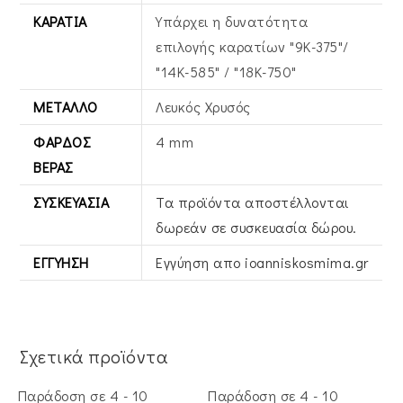
ΚΑΡΆΤΙΑ
Υπάρχει η δυνατότητα
επιλογής καρατίων "9Κ-375"/
"14Κ-585" / "18Κ-750"
ΜΈΤΑΛΛΟ
Λευκός Xρυσός
ΦΆΡΔΟΣ
4 mm
ΒΕΡΑΣ
ΣΥΣΚΕΥΑΣΊΑ
Τα προϊόντα αποστέλλονται
δωρεάν σε συσκευασία δώρου.
ΕΓΓΎΗΣΗ
Εγγύηση απο ioanniskosmima.gr
Σχετικά προϊόντα
Παράδοση σε 4 - 10
Παράδοση σε 4 - 10