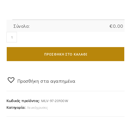
Σύνολο:
€
0.00
Ζευγάρι
Βέρες
Γάμου-
ΠΡΟΣΘΉΚΗ ΣΤΟ ΚΑΛΆΘΙ
Αρραβώνα
Λευκόχρυσες
Ζαγρέ
Με
Προσθήκη στα αγαπημένα
Λεπτομέρειες
Από
Κωδικός προϊόντος:
MLV-97-20100W
Λουστρέ
Κατηγορία:
Λευκόχρυσες
Γραμμές
MLV-
97-
20100W