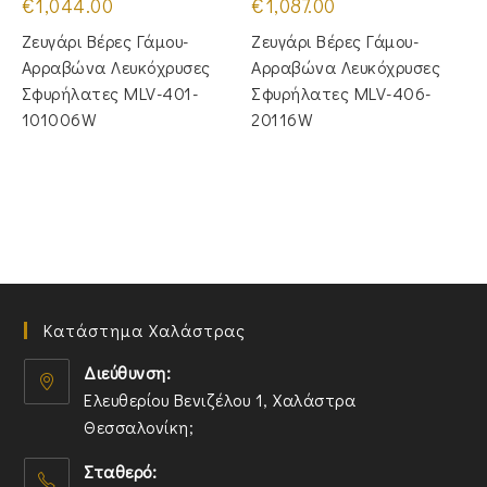
€
1,044.00
€
1,087.00
Ζευγάρι Βέρες Γάμου-
Ζευγάρι Βέρες Γάμου-
Αρραβώνα Λευκόχρυσες
Αρραβώνα Λευκόχρυσες
Σφυρήλατες MLV-401-
Σφυρήλατες MLV-406-
101006W
20116W
Κατάστημα Χαλάστρας
Διεύθυνση:
Ελευθερίου Βενιζέλου 1, Χαλάστρα
Θεσσαλονίκη;
O
Σταθερό:
p