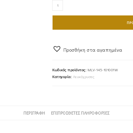
Ζευγάρι
Βέρες
Γάμου-
ΠΡ
Αρραβώνα
Λευκόχρυσες
Ματ
Με
Προσθήκη στα αγαπημένα
Λουστρέ
Γραμμή
Κωδικός προϊόντος:
MLV-145-101001W
Στο
Κατηγορία:
Λευκόχρυσες
Κέντρο
MLV-
145-
101001W
ποσότητα
ΠΕΡΙΓΡΑΦΉ
ΕΠΙΠΡΌΣΘΕΤΕΣ ΠΛΗΡΟΦΟΡΊΕΣ