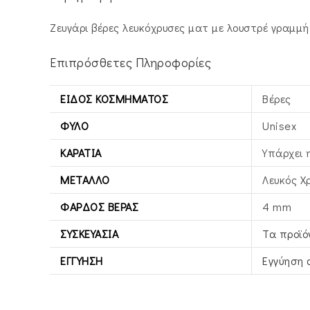
Ζευγάρι βέρες λευκόχρυσες ματ με λουστρέ γραμμή
Επιπρόσθετες Πληροφορίες
ΕΊΔΟΣ ΚΟΣΜΉΜΑΤΟΣ
Βέρες
ΦΎΛΟ
Unisex
ΚΑΡΆΤΙΑ
Υπάρχει 
ΜΈΤΑΛΛΟ
Λευκός X
ΦΆΡΔΟΣ ΒΕΡΑΣ
4 mm
ΣΥΣΚΕΥΑΣΊΑ
Τα προϊό
ΕΓΓΎΗΣΗ
Εγγύηση 