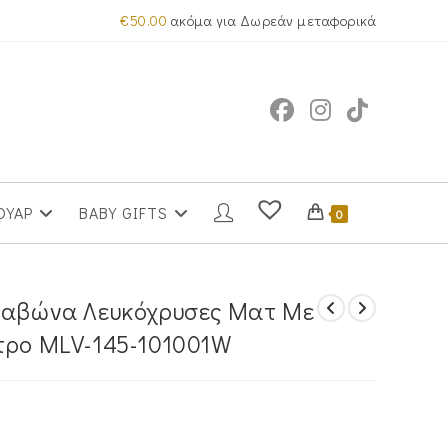
€
50.00
ακόμα για Δωρεάν μεταφορικά
ΟΥΑΡ
BABY GIFTS
0
ρραβώνα Λευκόχρυσες Ματ Με
τρο MLV-145-101001W