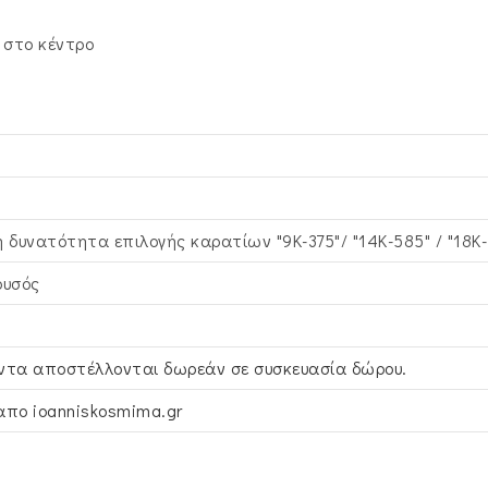
 στο κέντρο
η δυνατότητα επιλογής καρατίων "9Κ-375"/ "14Κ-585" / "18Κ
ρυσός
ντα αποστέλλονται δωρεάν σε συσκευασία δώρου.
απο ioanniskosmima.gr