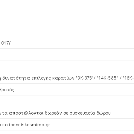
1017Y
η δυνατότητα επιλογής καρατίων "9Κ-375"/ "14Κ-585" / "18Κ
 Xρυσός
ντα αποστέλλονται δωρεάν σε συσκευασία δώρου.
απο ioanniskosmima.gr