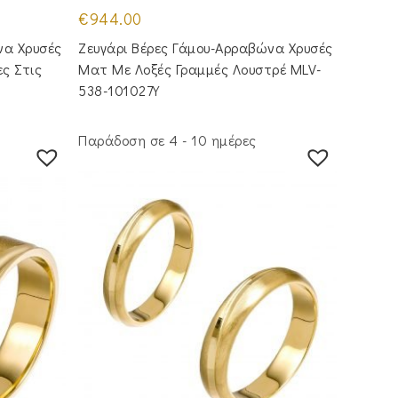
€
944.00
να Χρυσές
Ζευγάρι Βέρες Γάμου-Αρραβώνα Χρυσές
ς Στις
Ματ Με Λοξές Γραμμές Λουστρέ MLV-
538-101027Y
Παράδοση σε 4 - 10 ημέρες