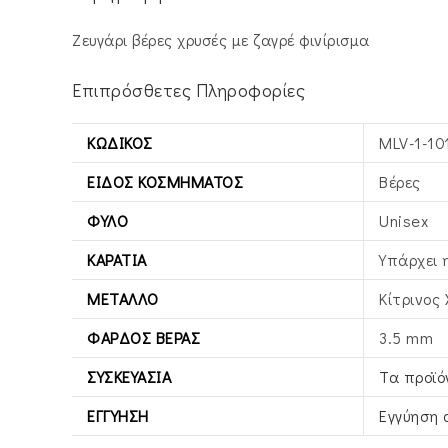
Ζευγάρι βέρες χρυσές με ζαγρέ φινίρισμα
Επιπρόσθετες Πληροφορίες
ΚΩΔΙΚΌΣ
MLV-1-10
ΕΊΔΟΣ ΚΟΣΜΉΜΑΤΟΣ
Βέρες
ΦΎΛΟ
Unisex
ΚΑΡΆΤΙΑ
Υπάρχει 
ΜΈΤΑΛΛΟ
Κίτρινος
ΦΆΡΔΟΣ ΒΕΡΑΣ
3.5 mm
ΣΥΣΚΕΥΑΣΊΑ
Τα προϊό
ΕΓΓΎΗΣΗ
Εγγύηση 