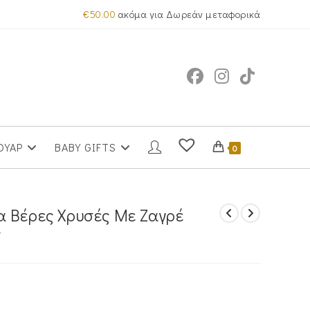
€
50.00
ακόμα για Δωρεάν μεταφορικά
ΟΥΑΡ
BABY GIFTS
0
 Βέρες Χρυσές Με Ζαγρέ
Y