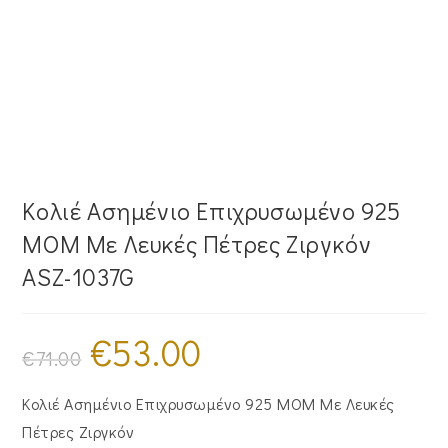
Κολιέ Ασημένιο Επιχρυσωμένο 925
MOM Με Λευκές Πέτρες Ζιργκόν
ASZ-1037G
€
53.00
Original
Η
price
τρέχουσα
€
71.00
was:
τιμή
€71.00.
είναι:
€53.00.
Κολιέ Ασημένιο Επιχρυσωμένο 925 MOM Με Λευκές
Πέτρες Ζιργκόν