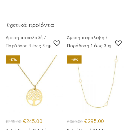
Σχετικά προϊόντα
Άμεση παραλαβή /
Άμεση παραλαβή /
Παράδoση 1 έως 3 ημέρες
Παράδoση 1 έως 3 ημέρες
-17%
-18%
Original
Η
Original
Η
€
245.00
€
295.00
€
295.00
€
360.00
price
τρέχουσα
price
τρέχουσα
was:
τιμή
was:
τιμή