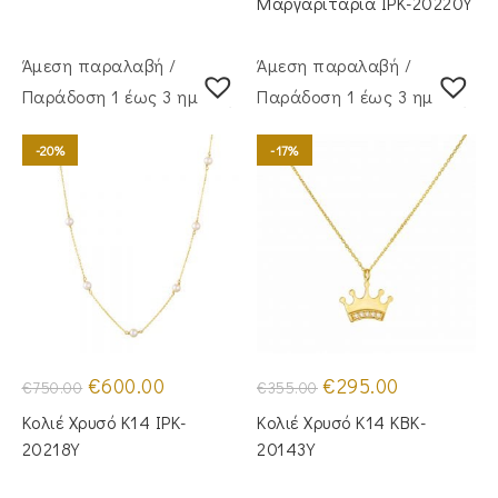
Μαργαριτάρια IPK-20220Y
Άμεση παραλαβή /
Άμεση παραλαβή /
Παράδoση 1 έως 3 ημέρες
Παράδoση 1 έως 3 ημέρες
-20%
-17%
Original
Η
Original
Η
€
600.00
€
295.00
€
750.00
€
355.00
price
τρέχουσα
price
τρέχουσα
was:
τιμή
was:
τιμή
Κολιέ Χρυσό Κ14 IPK-
Κολιέ Χρυσό Κ14 KBK-
€750.00.
είναι:
€355.00.
είναι:
€600.00.
€295.00.
20218Y
20143Y