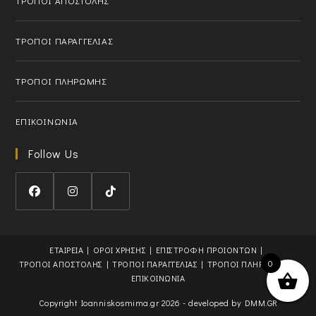
ΤΡΟΠΟΙ ΑΠΟΣΤΟΛΗΣ
p
l
p
i
l
c
ΤΡΟΠΟΙ ΠΑΡΑΓΓΕΛΙΑΣ
i
a
c
t
ΤΡΟΠΟΙ ΠΛΗΡΩΜΗΣ
a
i
t
o
i
n
ΕΠΙΚΟΙΝΩΝΙΑ
o
n
Follow Us
O
O
O
p
p
p
e
e
e
ΕΤΑΙΡΕΙΑ
ΟΡΟΙ ΧΡΗΣΗΣ
ΕΠΙΣΤΡΟΦΗ ΠΡΟΙΟΝΤΩΝ
n
n
n
0
ΤΡΟΠΟΙ ΑΠΟΣΤΟΛΗΣ
ΤΡΟΠΟΙ ΠΑΡΑΓΓΕΛΙΑΣ
ΤΡΟΠΟΙ ΠΛΗΡΩΜΗΣ
s
s
s
ΕΠΙΚΟΙΝΩΝΙΑ
i
i
i
Copyright Ioanniskosmima.gr 2026 - developed by
DMM.GR
n
n
n