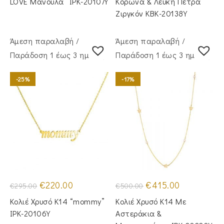
LOVE Μανούλα” IPK-20107Y
Κορώνα & Λευκή Πέτρα
Ζιργκόν KBK-20138Y
Άμεση παραλαβή /
Άμεση παραλαβή /
Παράδoση 1 έως 3 ημέρες
Παράδoση 1 έως 3 ημέρες
-25%
-17%
Original
Η
Original
Η
€
220.00
€
415.00
€
295.00
€
500.00
price
τρέχουσα
price
τρέχουσα
was:
τιμή
was:
τιμή
Κολιέ Χρυσό Κ14 “mommy”
Κολιέ Χρυσό Κ14 Με
€295.00.
είναι:
€500.00.
είναι:
€220.00.
€415.00.
IPK-20106Y
Αστεράκια &