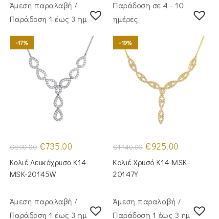
Άμεση παραλαβή /
Παράδοση σε 4 - 10
Παράδoση 1 έως 3 ημέρες
ημέρες
-17%
-19%
Original
Η
Original
Η
€
735.00
€
925.00
€
890.00
€
1,140.00
price
τρέχουσα
price
τρέχουσα
was:
τιμή
was:
τιμή
Κολιέ Λευκόχρυσο Κ14
Κολιέ Χρυσό Κ14 MSK-
€890.00.
είναι:
€1,140.00.
είναι:
€735.00.
€925.00.
MSK-20145W
20147Y
Άμεση παραλαβή /
Άμεση παραλαβή /
Παράδoση 1 έως 3 ημέρες
Παράδoση 1 έως 3 ημέρες