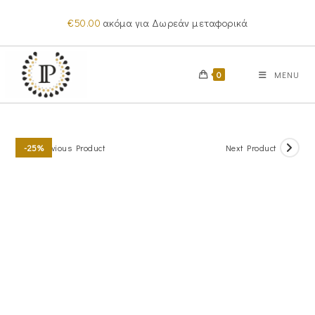
Skip
€
50.00
ακόμα για Δωρεάν μεταφορικά
to
content
0
MENU
Previous Product
Next Product
-25%