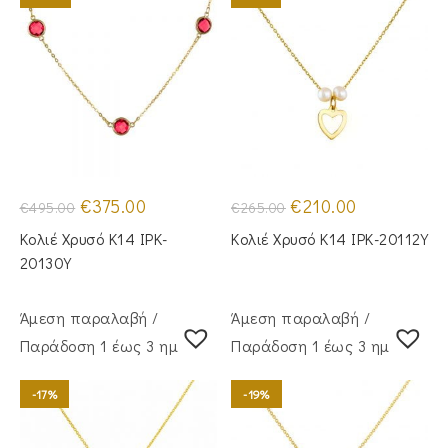
Original
Η
Original
Η
€
375.00
€
210.00
€
495.00
€
265.00
price
τρέχουσα
price
τρέχουσα
was:
τιμή
was:
τιμή
Κολιέ Χρυσό Κ14 IPK-
Κολιέ Χρυσό Κ14 IPK-20112Y
€495.00.
είναι:
€265.00.
είναι:
€375.00.
€210.00.
20130Y
Άμεση παραλαβή /
Άμεση παραλαβή /
Παράδoση 1 έως 3 ημέρες
Παράδoση 1 έως 3 ημέρες
-17%
-19%