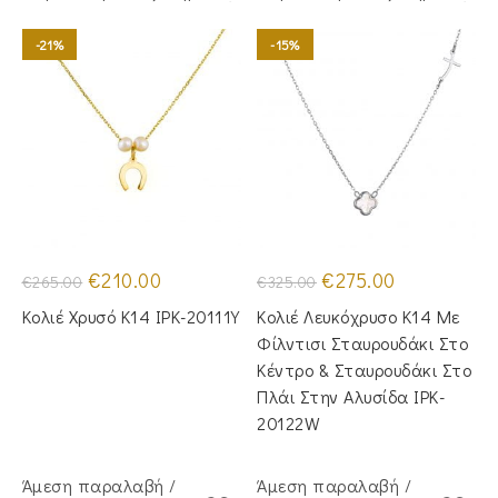
-21%
-15%
Original
Η
Original
Η
€
210.00
€
275.00
€
265.00
€
325.00
price
τρέχουσα
price
τρέχουσα
was:
τιμή
was:
τιμή
Κολιέ Χρυσό Κ14 IPK-20111Y
Κολιέ Λευκόχρυσο Κ14 Με
€265.00.
είναι:
€325.00.
είναι:
€210.00.
€275.00.
Φίλντισι Σταυρουδάκι Στο
Κέντρο & Σταυρουδάκι Στο
Πλάι Στην Αλυσίδα IPK-
20122W
Άμεση παραλαβή /
Άμεση παραλαβή /