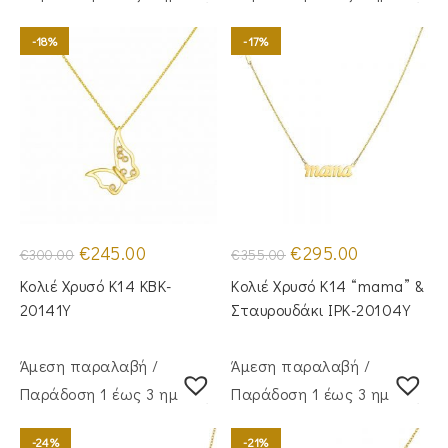
-18%
-17%
Original
Η
Original
Η
€
245.00
€
295.00
€
300.00
€
355.00
price
τρέχουσα
price
τρέχουσα
was:
τιμή
was:
τιμή
Κολιέ Χρυσό Κ14 KBK-
Κολιέ Χρυσό Κ14 “mama” &
€300.00.
είναι:
€355.00.
είναι:
€245.00.
€295.00.
20141Y
Σταυρουδάκι IPK-20104Y
Άμεση παραλαβή /
Άμεση παραλαβή /
Παράδoση 1 έως 3 ημέρες
Παράδoση 1 έως 3 ημέρες
-24%
-21%