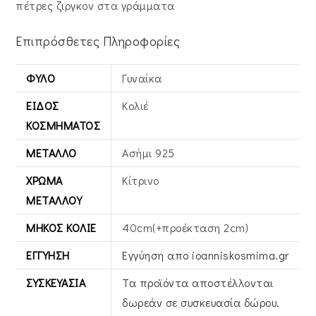
πέτρες ζιργκον στα γράμματα
Επιπρόσθετες Πληροφορίες
ΦΎΛΟ
Γυναίκα
ΕΊΔΟΣ
Κολιέ
ΚΟΣΜΉΜΑΤΟΣ
ΜΈΤΑΛΛΟ
Ασήμι 925
ΧΡΏΜΑ
Κίτρινο
ΜΕΤΆΛΛΟΥ
ΜΉΚΟΣ ΚΟΛΙΈ
40cm(+προέκταση 2cm)
ΕΓΓΎΗΣΗ
Εγγύηση απο ioanniskosmima.gr
ΣΥΣΚΕΥΑΣΊΑ
Τα προϊόντα αποστέλλονται
δωρεάν σε συσκευασία δώρου.