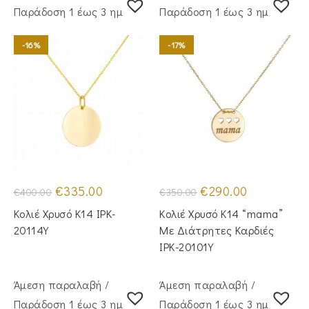
Παράδoση 1 έως 3 ημέρες
Παράδoση 1 έως 3 ημέρες
-16%
-17%
Original
Η
Original
Η
€
335.00
€
290.00
€
400.00
€
350.00
price
τρέχουσα
price
τρέχουσα
was:
τιμή
was:
τιμή
Κολιέ Χρυσό Κ14 IPK-
Κολιέ Χρυσό Κ14 “mama”
€400.00.
είναι:
€350.00.
είναι:
€335.00.
€290.00.
20114Y
Με Διάτρητες Καρδιές
IPK-20101Y
Άμεση παραλαβή /
Άμεση παραλαβή /
Παράδoση 1 έως 3 ημέρες
Παράδoση 1 έως 3 ημέρες