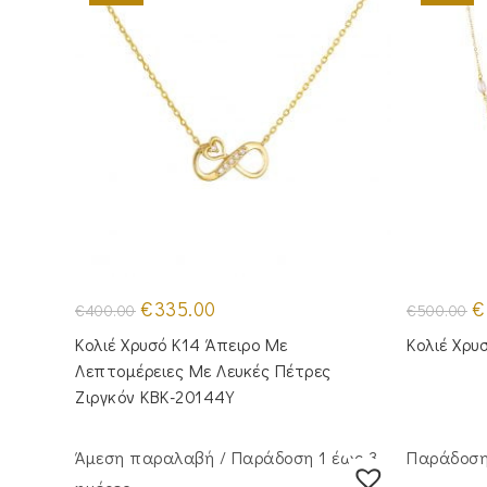
Original
Η
Or
€
335.00
€
€
400.00
€
500.00
price
τρέχουσα
pr
was:
τιμή
w
Κολιέ Χρυσό Κ14 Άπειρο Με
Κολιέ Χρυ
€400.00.
είναι:
€5
€335.00.
Λεπτομέρειες Με Λευκές Πέτρες
Ζιργκόν KBK-20144Y
Άμεση παραλαβή / Παράδoση 1 έως 3
Παράδοση 