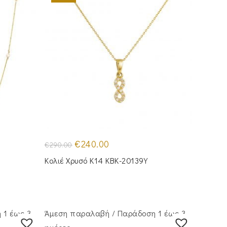
Original
Η
€
240.00
€
290.00
price
τρέχουσα
was:
τιμή
&
Κολιέ Χρυσό Κ14 KBK-20139Y
€290.00.
είναι:
€240.00.
 1 έως 3
Άμεση παραλαβή / Παράδoση 1 έως 3