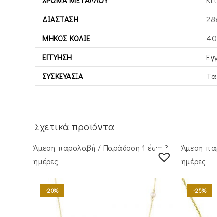
ΧΡΏΜΑ ΜΕΤΆΛΛΟΥ
Κί
ΔΙΆΣΤΑΣΗ
28
ΜΉΚΟΣ ΚΟΛΙΈ
40
ΕΓΓΎΗΣΗ
Εγ
ΣΥΣΚΕΥΑΣΊΑ
Τα
Σχετικά προϊόντα
Άμεση παραλαβή / Παράδoση 1 έως 3
Άμεση πα
ημέρες
ημέρες
-20%
-25%