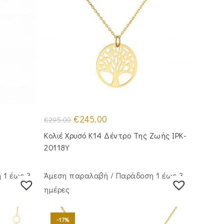
Original
Η
€
245.00
€
295.00
price
τρέχουσα
was:
τιμή
Κολιέ Χρυσό Κ14 Δέντρο Της Ζωής IPK-
€295.00.
είναι:
€245.00.
20118Y
 1 έως 3
Άμεση παραλαβή / Παράδoση 1 έως 3
ημέρες
-17%