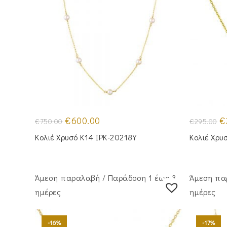
Original
Η
Or
€
600.00
€
€
750.00
€
295.00
price
τρέχουσα
pr
was:
τιμή
wa
Κολιέ Χρυσό Κ14 IPK-20218Y
Κολιέ Χρυ
€750.00.
είναι:
€2
€600.00.
Άμεση παραλαβή / Παράδoση 1 έως 3
Άμεση πα
ημέρες
ημέρες
-16%
-17%