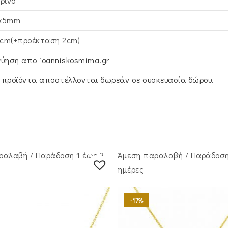
τρινο
x5mm
cm(+προέκταση 2cm)
γύηση απο ioanniskosmima.gr
 προϊόντα αποστέλλονται δωρεάν σε συσκευασία δώρου.
ραλαβή / Παράδoση 1 έως 3
Άμεση παραλαβή / Παράδoση
ημέρες
-17%