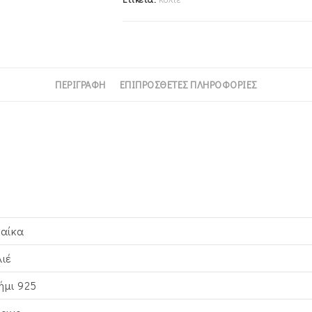
ΠΕΡΙΓΡΑΦΉ
ΕΠΙΠΡΌΣΘΕΤΕΣ ΠΛΗΡΟΦΟΡΊΕΣ
ναίκα
λιέ
ήμι 925