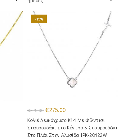
ημέρες
-15%
Original
Η
€
275.00
€
325.00
price
τρέχουσα
was:
τιμή
Κολιέ Λευκόχρυσο Κ14 Με Φίλντισι
€325.00.
είναι:
€275.00.
Σταυρουδάκι Στο Κέντρο & Σταυρουδάκι
Στο Πλάι Στην Αλυσίδα IPK-20122W