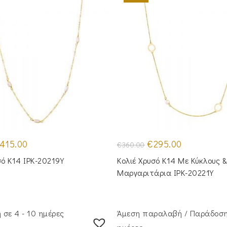
iginal
Η
Original
Η
415.00
€
295.00
€
360.00
ice
τρέχουσα
price
τρέχουσα
as:
τιμή
was:
τιμή
σό Κ14 IPK-20219Y
Κολιέ Χρυσό Κ14 Με Κύκλους 
00.00.
είναι:
€360.00.
είναι:
€415.00.
€295.00.
Μαργαριτάρια IPK-20221Y
σε 4 - 10 ημέρες
Άμεση παραλαβή / Παράδoση