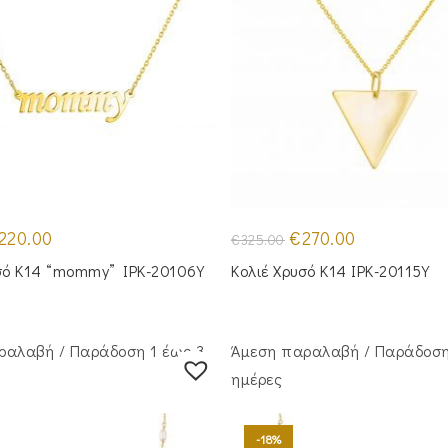
iginal
Η
Original
Η
220.00
€
270.00
€
325.00
ice
τρέχουσα
price
τρέχουσα
s:
τιμή
was:
τιμή
σό Κ14 “mommy” IPK-20106Y
Κολιέ Χρυσό Κ14 IPK-20115Y
95.00.
είναι:
€325.00.
είναι:
€220.00.
€270.00.
ραλαβή / Παράδoση 1 έως 3
Άμεση παραλαβή / Παράδoση
ημέρες
-18%