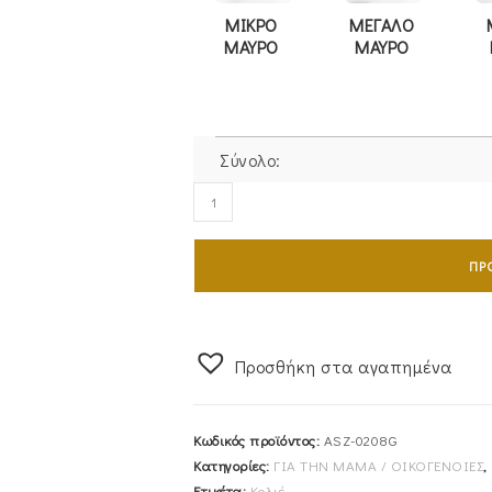
ΜΙΚΡΟ
ΜΕΓΑΛΟ
ΜΑΥΡΟ
ΜΑΥΡΟ
Σύνολο:
Κολιέ
Ασημένιο
Επιχρυσωμένο
ΠΡ
Mama
ASZ-
0208G
ποσότητα
Προσθήκη στα αγαπημένα
Κωδικός προϊόντος:
ASZ-0208G
Κατηγορίες:
ΓΙΑ ΤΗΝ ΜΑΜΑ / ΟΙΚΟΓΕΝΟΙΕΣ
,
Ετικέτα:
Κολιέ