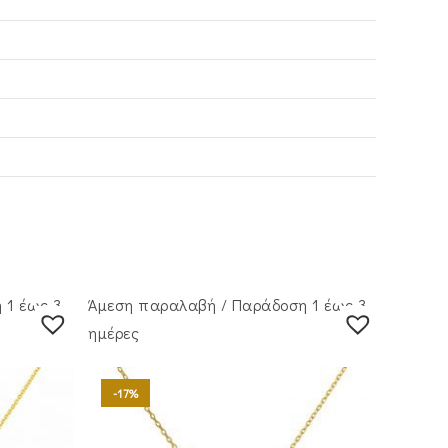
 1 έως 3
Άμεση παραλαβή / Παράδoση 1 έως 3
ημέρες
-17%