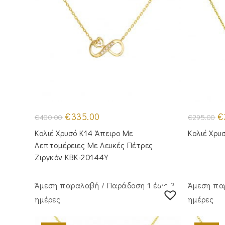
Original
Η
Or
€
335.00
€
€
400.00
€
295.00
price
τρέχουσα
pr
was:
τιμή
wa
Κολιέ Χρυσό Κ14 Άπειρο Με
Κολιέ Χρυ
€400.00.
είναι:
€2
€335.00.
Λεπτομέρειες Με Λευκές Πέτρες
Ζιργκόν KBK-20144Y
Άμεση παραλαβή / Παράδoση 1 έως 3
Άμεση πα
ημέρες
ημέρες