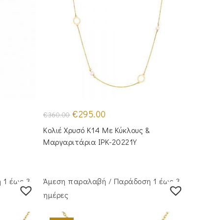
Original
Η
€
295.00
€
360.00
price
τρέχουσα
was:
τιμή
Κολιέ Χρυσό Κ14 Με Κύκλους &
€360.00.
είναι:
€295.00.
Μαργαριτάρια IPK-20221Y
 1 έως 3
Άμεση παραλαβή / Παράδoση 1 έως 3
ημέρες