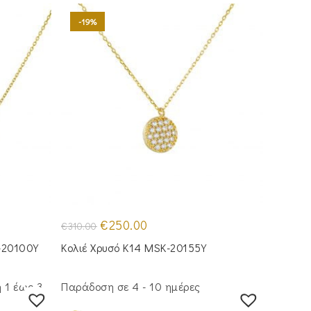
-19%
Original
Η
€
250.00
€
310.00
price
τρέχουσα
was:
τιμή
-20100Y
Κολιέ Χρυσό Κ14 MSK-20155Y
€310.00.
είναι:
€250.00.
 1 έως 3
Παράδοση σε 4 - 10 ημέρες