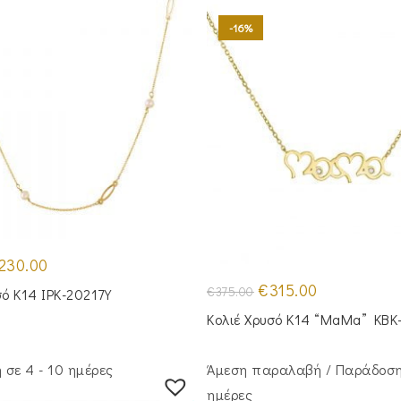
-16%
iginal
Η
230.00
ice
τρέχουσα
s:
τιμή
Original
Η
€
315.00
€
375.00
σό Κ14 IPK-20217Y
95.00.
είναι:
price
τρέχουσα
€230.00.
was:
τιμή
Κολιέ Χρυσό Κ14 “MaMa” KBK
€375.00.
είναι:
€315.00.
σε 4 - 10 ημέρες
Άμεση παραλαβή / Παράδoση
ημέρες