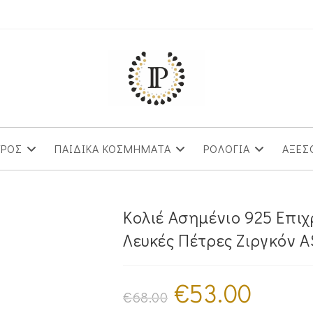
ΥΡΟΣ
ΠΑΙΔΙΚΑ ΚΟΣΜΗΜΑΤΑ
ΡΟΛΟΓΙΑ
ΑΞΕΣ
Κολιέ Ασημένιο 925 Επι
Λευκές Πέτρες Ζιργκόν 
€
53.00
Original
Η
price
τρέχουσα
€
68.00
was:
τιμή