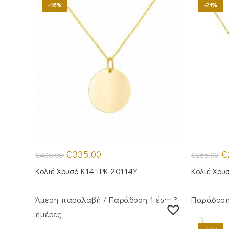
-16%
-21%
Original
Η
Or
€
335.00
€
€
400.00
€
265.00
price
τρέχουσα
pr
was:
τιμή
wa
Κολιέ Χρυσό Κ14 IPK-20114Y
Κολιέ Χρυ
€400.00.
είναι:
€2
€335.00.
Άμεση παραλαβή / Παράδoση 1 έως 3
Παράδοση 
ημέρες