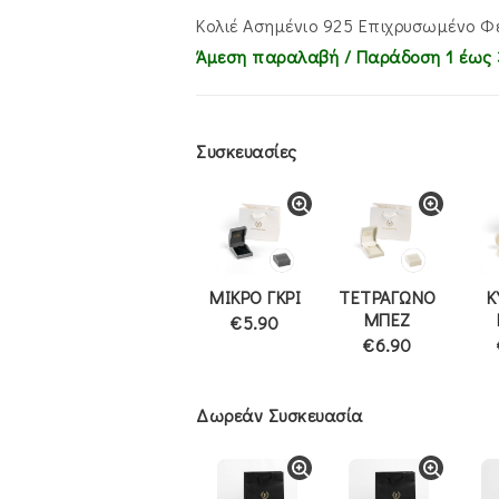
€68.00.
είναι:
€53.00.
Κολιέ Ασημένιο 925 Επιχρυσωμένο Φ
Άμεση παραλαβή / Παράδoση 1 έως 
Συσκευασίες
ΜΙΚΡΟ ΓΚΡΙ
ΤΕΤΡΑΓΩΝΟ
Κ
ΜΠΕΖ
€5.90
€6.90
Δωρεάν Συσκευασία