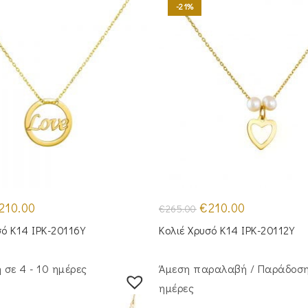
-21%
iginal
Η
Original
Η
210.00
€
210.00
€
265.00
ice
τρέχουσα
price
τρέχουσα
s:
τιμή
was:
τιμή
σό Κ14 IPK-20116Y
Κολιέ Χρυσό Κ14 IPK-20112Y
65.00.
είναι:
€265.00.
είναι:
€210.00.
€210.00.
σε 4 - 10 ημέρες
Άμεση παραλαβή / Παράδoση
ημέρες