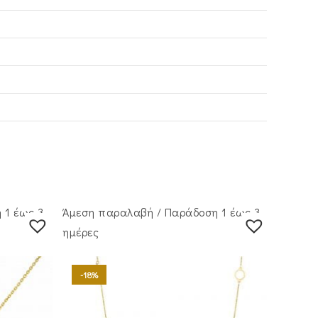
 1 έως 3
Άμεση παραλαβή / Παράδoση 1 έως 3
ημέρες
-18%