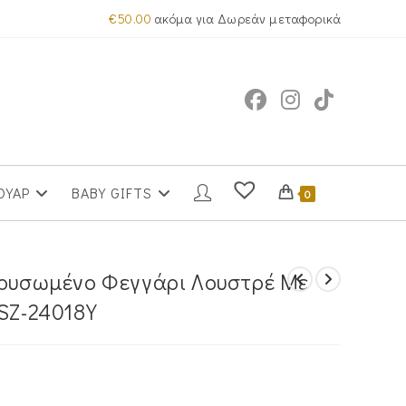
€
50.00
ακόμα για Δωρεάν μεταφορικά
ΟΥΑΡ
BABY GIFTS
0
χρυσωμένο Φεγγάρι Λουστρέ Με
ASZ-24018Y