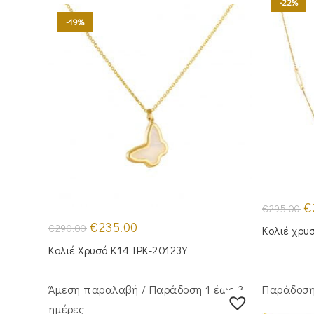
-22%
-19%
Or
€
€
295.00
pr
Original
Η
wa
€
235.00
€
290.00
Κολιέ χρυ
price
τρέχουσα
€2
was:
τιμή
Κολιέ Χρυσό Κ14 IPK-20123Y
€290.00.
είναι:
€235.00.
Άμεση παραλαβή / Παράδoση 1 έως 3
Παράδοση 
ημέρες