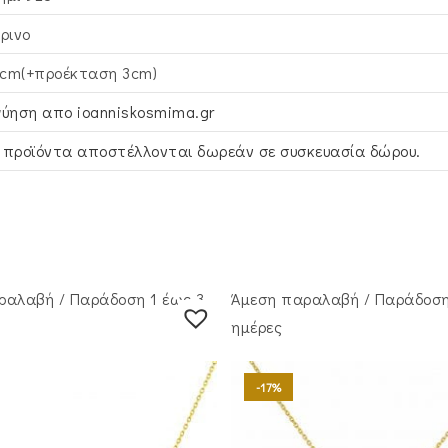
τρινο
cm(+προέκταση 3cm)
γύηση απο ioanniskosmima.gr
 προϊόντα αποστέλλονται δωρεάν σε συσκευασία δώρου.
ραλαβή / Παράδoση 1 έως 3
Άμεση παραλαβή / Παράδoση
ημέρες
-17%