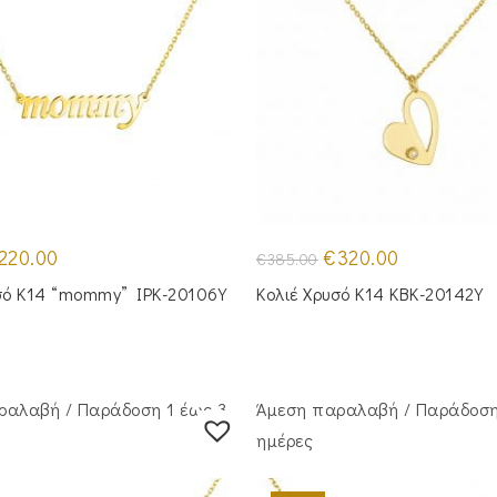
iginal
Η
Original
Η
220.00
€
320.00
€
385.00
ice
τρέχουσα
price
τρέχουσα
s:
τιμή
was:
τιμή
σό Κ14 “mommy” IPK-20106Y
Κολιέ Χρυσό Κ14 KBK-20142Y
95.00.
είναι:
€385.00.
είναι:
€220.00.
€320.00.
ραλαβή / Παράδoση 1 έως 3
Άμεση παραλαβή / Παράδoση
ημέρες