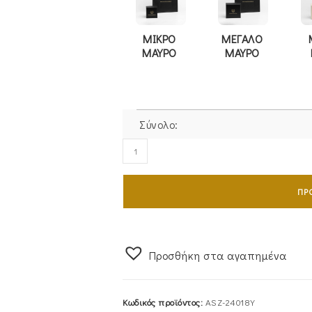
ΜΙΚΡΟ
ΜΕΓΑΛΟ
ΜΑΥΡΟ
ΜΑΥΡΟ
Σύνολο:
Κολιέ
Ασημένιο
925
ΠΡ
Επιχρυσωμένο
Φεγγάρι
Λουστρέ
Με
Προσθήκη στα αγαπημένα
Λευκές
Πέτρες
Κωδικός προϊόντος:
ASZ-24018Y
Ζιργκόν