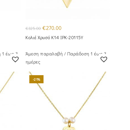
Original
Η
€
270.00
€
325.00
price
τρέχουσα
was:
τιμή
Κολιέ Χρυσό Κ14 IPK-20115Y
€325.00.
είναι:
€270.00.
 1 έως 3
Άμεση παραλαβή / Παράδoση 1 έως 3
ημέρες
-21%