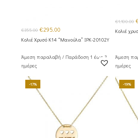
O
€
1,100.00
p
Original
Η
w
€
295.00
€
355.00
Κολιέ χρυ
price
τρέχουσα
€
was:
τιμή
Κολιέ Χρυσό Κ14 “Μανούλα” IPK-20102Y
€355.00.
είναι:
€295.00.
Άμεση παραλαβή / Παράδoση 1 έως 3
Άμεση πα
ημέρες
ημέρες
-17%
-19%