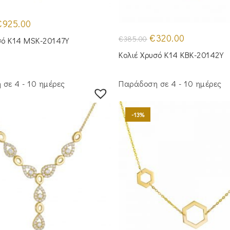
riginal
Η
€
925.00
rice
τρέχουσα
as:
τιμή
Original
Η
€
320.00
€
385.00
σό Κ14 MSK-20147Y
1,140.00.
είναι:
price
τρέχουσα
€925.00.
was:
τιμή
Κολιέ Χρυσό Κ14 KBK-20142Y
€385.00.
είναι:
€320.00.
σε 4 - 10 ημέρες
Παράδοση σε 4 - 10 ημέρες
-13%