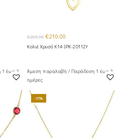
Original
Η
€
210.00
€
265.00
price
τρέχουσα
was:
τιμή
Κολιέ Χρυσό Κ14 IPK-20112Y
€265.00.
είναι:
€210.00.
 1 έως 3
Άμεση παραλαβή / Παράδoση 1 έως 3
ημέρες
-17%