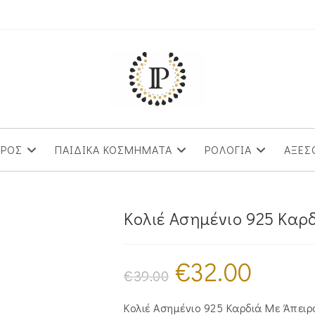
ΥΡΟΣ
ΠΑΙΔΙΚΑ ΚΟΣΜΗΜΑΤΑ
ΡΟΛΟΓΙΑ
ΑΞΕΣ
Κολιέ Ασημένιο 925 Κα
€
32.00
Original
Η
price
τρέχουσα
€
39.00
was:
τιμή
€39.00.
είναι:
€32.00.
Κολιέ Ασημένιο 925 Καρδιά Με Άπειρ