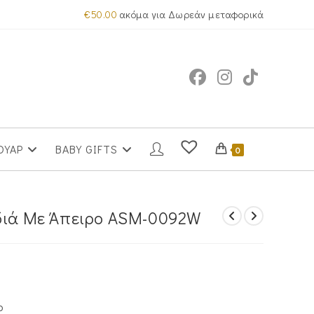
€
50.00
ακόμα για Δωρεάν μεταφορικά
ΟΥΑΡ
BABY GIFTS
0
ρδιά Με Άπειρο ASM-0092W
ο