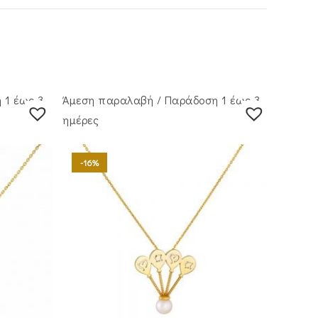
 1 έως 3
Άμεση παραλαβή / Παράδoση 1 έως 3
ημέρες
-16%