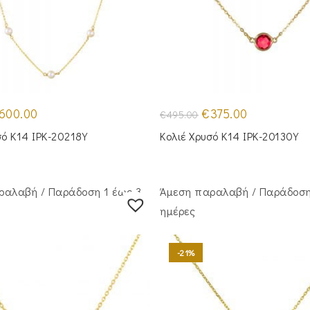
iginal
Η
Original
Η
600.00
€
375.00
€
495.00
ice
τρέχουσα
price
τρέχουσα
s:
τιμή
was:
τιμή
σό Κ14 IPK-20218Y
Κολιέ Χρυσό Κ14 IPK-20130Y
50.00.
είναι:
€495.00.
είναι:
€600.00.
€375.00.
ραλαβή / Παράδoση 1 έως 3
Άμεση παραλαβή / Παράδoση
ημέρες
-21%