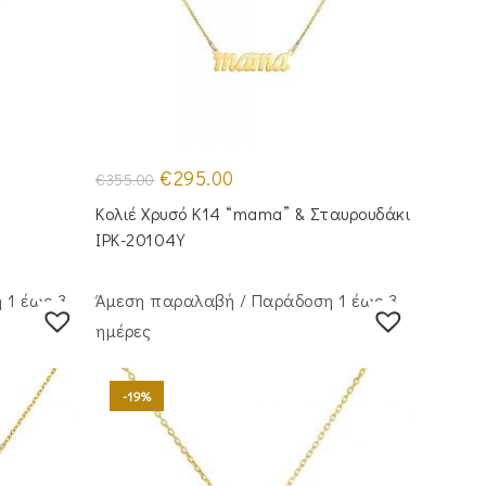
Original
Η
€
295.00
€
355.00
price
τρέχουσα
was:
τιμή
Κολιέ Χρυσό Κ14 “mama” & Σταυρουδάκι
€355.00.
είναι:
€295.00.
IPK-20104Y
 1 έως 3
Άμεση παραλαβή / Παράδoση 1 έως 3
ημέρες
-19%