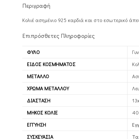
Περιγραφή
Κολιέ ασημένιο 925 καρδιά και στο εσωτερικό άπε
Επιπρόσθετες Πληροφορίες
ΦΎΛΟ
Γυ
ΕΊΔΟΣ ΚΟΣΜΉΜΑΤΟΣ
Κο
ΜΈΤΑΛΛΟ
Ασ
ΧΡΏΜΑ ΜΕΤΆΛΛΟΥ
Λε
ΔΙΆΣΤΑΣΗ
13
ΜΉΚΟΣ ΚΟΛΙΈ
40
ΕΓΓΎΗΣΗ
Εγ
ΣΥΣΚΕΥΑΣΊΑ
Τα