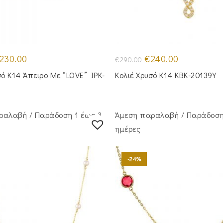
iginal
Η
Original
Η
230.00
€
240.00
€
290.00
ice
τρέχουσα
price
τρέχουσα
as:
τιμή
was:
τιμή
σό Κ14 Άπειρο Με “LOVE” IPK-
Κολιέ Χρυσό Κ14 KBK-20139Y
85.00.
είναι:
€290.00.
είναι:
€230.00.
€240.00.
ραλαβή / Παράδoση 1 έως 3
Άμεση παραλαβή / Παράδoση
ημέρες
-24%