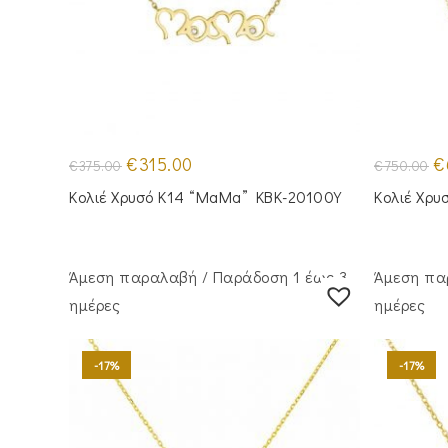
Original
Η
Or
€
315.00
€
€
375.00
€
750.00
price
τρέχουσα
pr
was:
τιμή
wa
Κολιέ Χρυσό Κ14 “MaMa” KBK-20100Y
Κολιέ Χρυ
€375.00.
είναι:
€7
€315.00.
Άμεση παραλαβή / Παράδoση 1 έως 3
Άμεση πα
ημέρες
ημέρες
-17%
-17%