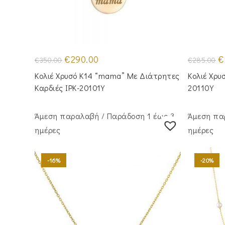
Original
Η
Or
€
290.00
€
€
350.00
€
285.00
price
τρέχουσα
pr
was:
τιμή
w
Κολιέ Χρυσό Κ14 “mama” Με Διάτρητες
Κολιέ Χρυ
€350.00.
είναι:
€2
€290.00.
Καρδιές IPK-20101Y
20110Y
Άμεση παραλαβή / Παράδoση 1 έως 3
Άμεση πα
ημέρες
ημέρες
-16%
-20%