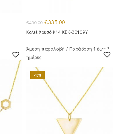
Original
Η
€
335.00
€
400.00
price
τρέχουσα
was:
τιμή
Κολιέ Χρυσό Κ14 KBK-20109Y
€400.00.
είναι:
€335.00.
Άμεση παραλαβή / Παράδoση 1 έως 3
ημέρες
-17%