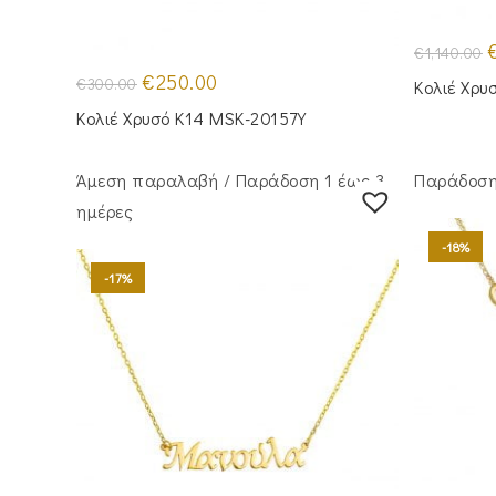
O
€
1,140.00
p
Original
Η
w
€
250.00
€
300.00
Κολιέ Χρυ
price
τρέχουσα
€
was:
τιμή
Κολιέ Χρυσό Κ14 MSK-20157Y
€300.00.
είναι:
€250.00.
Άμεση παραλαβή / Παράδoση 1 έως 3
Παράδοση 
ημέρες
-18%
-17%