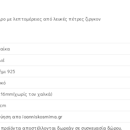
ιρο με λεπτομέρειες από λευκές πέτρες ζιργκον
ναίκα
λιέ
ήμι 925
υκό
x16mm(χωρίς τον χαλκά)
cm
γύηση απο ioanniskosmima.gr
 προϊόντα αποστέλλονται δωρεάν σε συσκευασία δώρου.