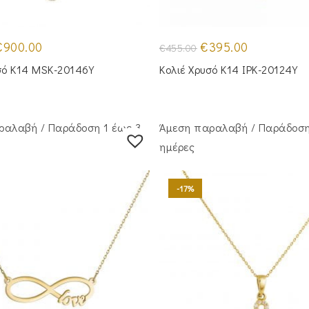
riginal
Η
Original
Η
€
900.00
€
395.00
€
455.00
rice
τρέχουσα
price
τρέχουσα
as:
τιμή
was:
τιμή
σό Κ14 MSK-20146Y
Κολιέ Χρυσό Κ14 IPK-20124Y
1,100.00.
είναι:
€455.00.
είναι:
€900.00.
€395.00.
ραλαβή / Παράδoση 1 έως 3
Άμεση παραλαβή / Παράδoση
ημέρες
-17%