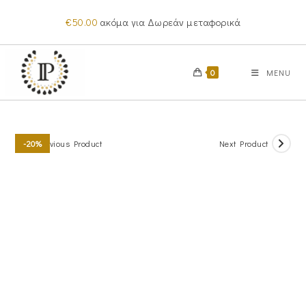
Skip
€
50.00
ακόμα για Δωρεάν μεταφορικά
to
content
0
MENU
Previous Product
Next Product
-20%