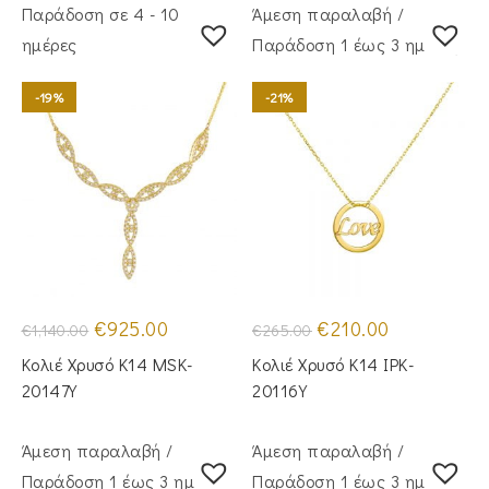
Παράδοση σε 4 - 10
Άμεση παραλαβή /
ημέρες
Παράδoση 1 έως 3 ημέρες
-19%
-21%
Original
Η
Original
Η
€
925.00
€
210.00
€
1,140.00
€
265.00
price
τρέχουσα
price
τρέχουσα
was:
τιμή
was:
τιμή
Κολιέ Χρυσό Κ14 MSK-
Κολιέ Χρυσό Κ14 IPK-
€1,140.00.
είναι:
€265.00.
είναι:
€925.00.
€210.00.
20147Y
20116Y
Άμεση παραλαβή /
Άμεση παραλαβή /
Παράδoση 1 έως 3 ημέρες
Παράδoση 1 έως 3 ημέρες