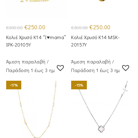
Original
Η
Original
Η
€
250.00
€
250.00
€
300.00
€
300.00
price
τρέχουσα
price
τρέχουσα
was:
τιμή
was:
τιμή
Κολιέ Χρυσό Κ14 “I♥️mama”
Κολιέ Χρυσό Κ14 MSK-
€300.00.
είναι:
€300.00.
είναι:
€250.00.
€250.00.
IPK-20105Y
20157Y
Άμεση παραλαβή /
Άμεση παραλαβή /
Παράδoση 1 έως 3 ημέρες
Παράδoση 1 έως 3 ημέρες
-17%
-15%