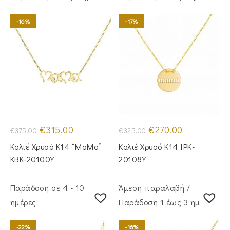
-16%
-17%
Original
Η
Original
Η
€
315.00
€
270.00
€
375.00
€
325.00
price
τρέχουσα
price
τρέχουσα
was:
τιμή
was:
τιμή
Κολιέ Χρυσό Κ14 “MaMa”
Κολιέ Χρυσό Κ14 IPK-
€375.00.
είναι:
€325.00.
είναι:
€315.00.
€270.00.
KBK-20100Y
20108Y
Παράδοση σε 4 - 10
Άμεση παραλαβή /
ημέρες
Παράδoση 1 έως 3 ημέρες
-22%
-16%