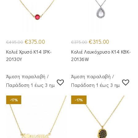
Original
Η
Original
Η
€
375.00
€
315.00
€
495.00
€
375.00
price
τρέχουσα
price
τρέχουσα
was:
τιμή
was:
τιμή
Κολιέ Χρυσό Κ14 IPK-
Κολιέ Λευκόχρυσο Κ14 KBK-
€495.00.
είναι:
€375.00.
είναι:
€375.00.
€315.00.
20130Y
20136W
Άμεση παραλαβή /
Άμεση παραλαβή /
Παράδoση 1 έως 3 ημέρες
Παράδoση 1 έως 3 ημέρες
-17%
-17%