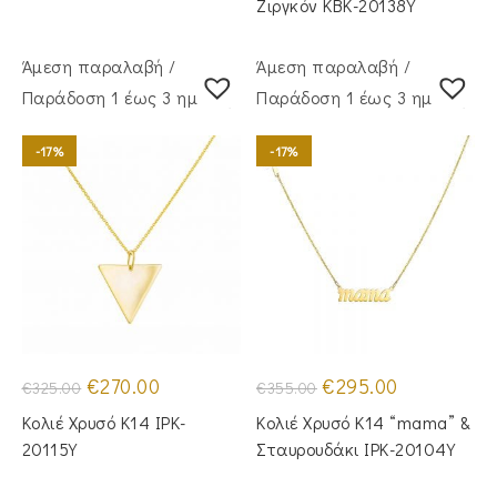
Ζιργκόν KBK-20138Y
Άμεση παραλαβή /
Άμεση παραλαβή /
Παράδoση 1 έως 3 ημέρες
Παράδoση 1 έως 3 ημέρες
-17%
-17%
Original
Η
Original
Η
€
270.00
€
295.00
€
325.00
€
355.00
price
τρέχουσα
price
τρέχουσα
was:
τιμή
was:
τιμή
Κολιέ Χρυσό Κ14 IPK-
Κολιέ Χρυσό Κ14 “mama” &
€325.00.
είναι:
€355.00.
είναι:
€270.00.
€295.00.
20115Y
Σταυρουδάκι IPK-20104Y