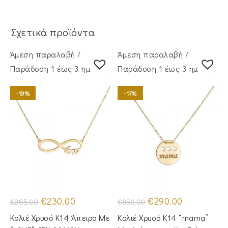
Σχετικά προϊόντα
Άμεση παραλαβή /
Άμεση παραλαβή /
Παράδoση 1 έως 3 ημέρες
Παράδoση 1 έως 3 ημέρες
-19%
-17%
Original
Η
Original
Η
€
230.00
€
290.00
€
285.00
€
350.00
price
τρέχουσα
price
τρέχουσα
was:
τιμή
was:
τιμή
Κολιέ Χρυσό Κ14 Άπειρο Με
Κολιέ Χρυσό Κ14 “mama”
€285.00.
είναι:
€350.00.
είναι:
€230.00.
€290.00.