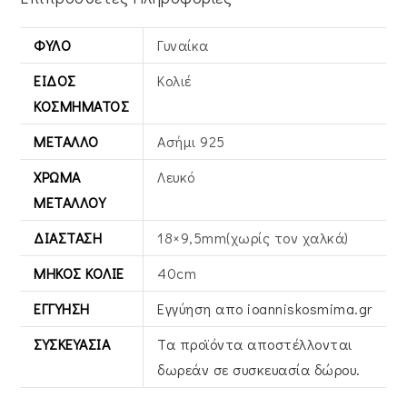
ΦΎΛΟ
Γυναίκα
ΕΊΔΟΣ
Κολιέ
ΚΟΣΜΉΜΑΤΟΣ
ΜΈΤΑΛΛΟ
Ασήμι 925
ΧΡΏΜΑ
Λευκό
ΜΕΤΆΛΛΟΥ
ΔΙΆΣΤΑΣΗ
18×9,5mm(χωρίς τον χαλκά)
ΜΉΚΟΣ ΚΟΛΙΈ
40cm
ΕΓΓΎΗΣΗ
Εγγύηση απο ioanniskosmima.gr
ΣΥΣΚΕΥΑΣΊΑ
Τα προϊόντα αποστέλλονται
δωρεάν σε συσκευασία δώρου.