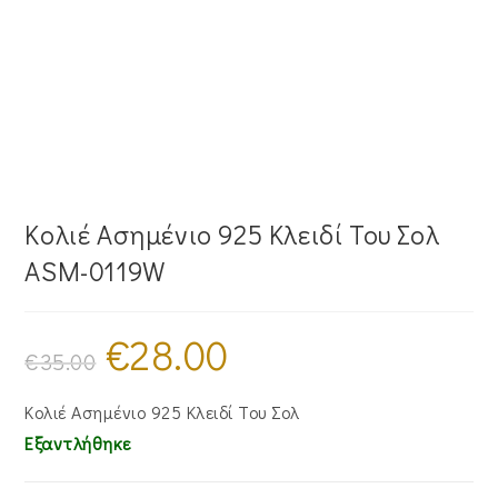
Κολιέ Ασημένιο 925 Κλειδί Του Σολ
ASM-0119W
€
28.00
Original
Η
price
τρέχουσα
€
35.00
was:
τιμή
€35.00.
είναι:
€28.00.
Κολιέ Ασημένιο 925 Κλειδί Του Σολ
Εξαντλήθηκε