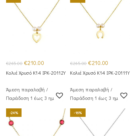
Original
Η
Original
Η
€
210.00
€
210.00
€
265.00
€
265.00
price
τρέχουσα
price
τρέχουσα
was:
τιμή
was:
τιμή
Κολιέ Χρυσό Κ14 IPK-20112Y
Κολιέ Χρυσό Κ14 IPK-20111Y
€265.00.
είναι:
€265.00.
είναι:
€210.00.
€210.00.
Άμεση παραλαβή /
Άμεση παραλαβή /
Παράδoση 1 έως 3 ημέρες
Παράδoση 1 έως 3 ημέρες
-24%
-16%