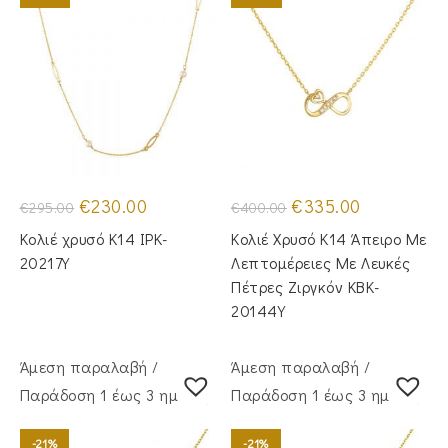
Original
Η
Original
Η
€
230.00
€
335.00
€
295.00
€
400.00
price
τρέχουσα
price
τρέχουσα
was:
τιμή
was:
τιμή
Κολιέ χρυσό Κ14 IPK-
Κολιέ Χρυσό Κ14 Άπειρο Με
€295.00.
είναι:
€400.00.
είναι:
€230.00.
€335.00.
20217Y
Λεπτομέρειες Με Λευκές
Πέτρες Ζιργκόν KBK-
20144Y
Άμεση παραλαβή /
Άμεση παραλαβή /
Παράδoση 1 έως 3 ημέρες
Παράδoση 1 έως 3 ημέρες
-21%
-21%