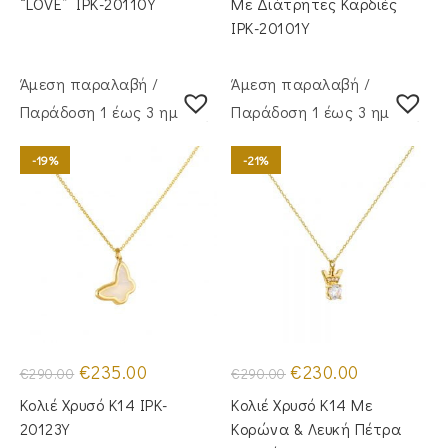
“LOVE” IPK-20110Y
Με Διάτρητες Καρδιές
IPK-20101Y
Άμεση παραλαβή /
Άμεση παραλαβή /
Παράδoση 1 έως 3 ημέρες
Παράδoση 1 έως 3 ημέρες
-19%
-21%
Original
Η
Original
Η
€
235.00
€
230.00
€
290.00
€
290.00
price
τρέχουσα
price
τρέχουσα
was:
τιμή
was:
τιμή
Κολιέ Χρυσό Κ14 IPK-
Κολιέ Χρυσό Κ14 Με
€290.00.
είναι:
€290.00.
είναι:
€235.00.
€230.00.
20123Y
Κορώνα & Λευκή Πέτρα