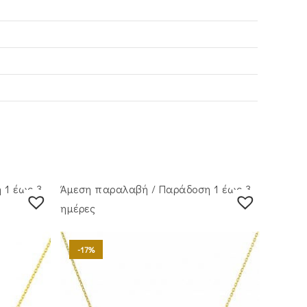
 1 έως 3
Άμεση παραλαβή / Παράδoση 1 έως 3
ημέρες
-17%