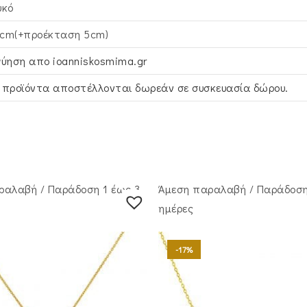
υκό
cm(+προέκταση 5cm)
γύηση απο ioanniskosmima.gr
 προϊόντα αποστέλλονται δωρεάν σε συσκευασία δώρου.
ραλαβή / Παράδoση 1 έως 3
Άμεση παραλαβή / Παράδoση
ημέρες
-17%