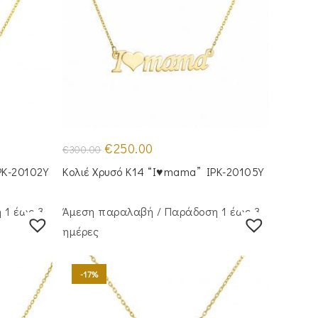
Original
Η
€
250.00
€
300.00
price
τρέχουσα
was:
τιμή
PK-20102Y
Κολιέ Χρυσό Κ14 “I♥️mama” IPK-20105Y
€300.00.
είναι:
€250.00.
 1 έως 3
Άμεση παραλαβή / Παράδoση 1 έως 3
ημέρες
-17%