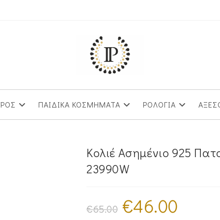
ΥΡΟΣ
ΠΑΙΔΙΚΑ ΚΟΣΜΗΜΑΤΑ
ΡΟΛΟΓΙΑ
ΑΞΕΣ
Κολιέ Ασημένιο 925 Πα
23990W
€
46.00
Original
Η
price
τρέχουσα
€
65.00
was:
τιμή