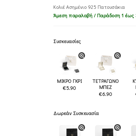
€65.00.
είναι:
€46.00.
Κολιέ Ασημένιο 925 Πατουσάκια
Άμεση παραλαβή / Παράδoση 1 έως 
Συσκευασίες
ΜΙΚΡΟ ΓΚΡΙ
ΤΕΤΡΑΓΩΝΟ
Κ
ΜΠΕΖ
€5.90
€6.90
Δωρεάν Συσκευασία