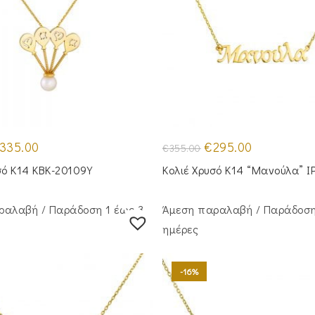
iginal
Η
Original
Η
335.00
€
295.00
€
355.00
ice
τρέχουσα
price
τρέχουσα
as:
τιμή
was:
τιμή
σό Κ14 KBK-20109Y
Κολιέ Χρυσό Κ14 “Μανούλα” I
00.00.
είναι:
€355.00.
είναι:
€335.00.
€295.00.
ραλαβή / Παράδoση 1 έως 3
Άμεση παραλαβή / Παράδoση
ημέρες
-16%