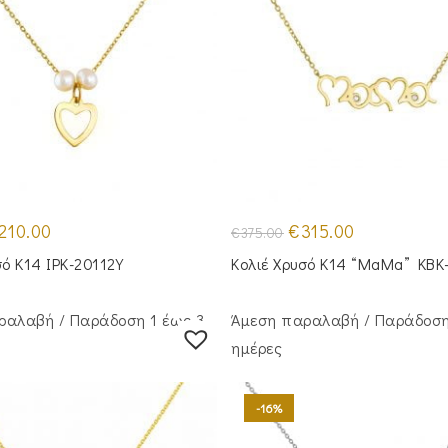
iginal
Η
Original
Η
210.00
€
315.00
€
375.00
ice
τρέχουσα
price
τρέχουσα
s:
τιμή
was:
τιμή
σό Κ14 IPK-20112Y
Κολιέ Χρυσό Κ14 “MaMa” KBK
65.00.
είναι:
€375.00.
είναι:
€210.00.
€315.00.
ραλαβή / Παράδoση 1 έως 3
Άμεση παραλαβή / Παράδoση
ημέρες
-16%