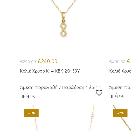
Original
Η
Or
€
240.00
€
€
290.00
€
400.00
price
τρέχουσα
pr
was:
τιμή
w
Κολιέ Χρυσό Κ14 KBK-20139Y
Κολιέ Χρυ
€290.00.
είναι:
€4
€240.00.
Άμεση παραλαβή / Παράδoση 1 έως 3
Άμεση πα
ημέρες
ημέρες
-20%
-21%