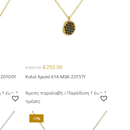
Original
Η
€
250.00
€
300.00
price
τρέχουσα
was:
τιμή
-20100Y
Κολιέ Χρυσό Κ14 MSK-20157Y
€300.00.
είναι:
€250.00.
 1 έως 3
Άμεση παραλαβή / Παράδoση 1 έως 3
ημέρες
-17%