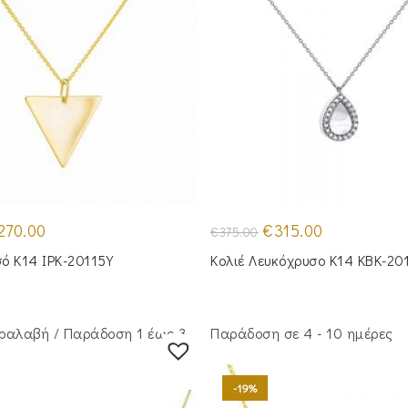
iginal
Η
Original
Η
270.00
€
315.00
€
375.00
ice
τρέχουσα
price
τρέχουσα
s:
τιμή
was:
τιμή
σό Κ14 IPK-20115Y
Κολιέ Λευκόχρυσο Κ14 KBK-2
25.00.
είναι:
€375.00.
είναι:
€270.00.
€315.00.
ραλαβή / Παράδoση 1 έως 3
Παράδοση σε 4 - 10 ημέρες
-19%