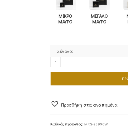
ΜΙΚΡΟ
ΜΕΓΑΛΟ
ΜΑΥΡΟ
ΜΑΥΡΟ
Σύνολο:
Κολιέ
Ασημένιο
925
ΠΡ
Πατουσάκια
Με
Μπλε
Σμάλτο
Προσθήκη στα αγαπημένα
MRS-
23990W
Κωδικός προϊόντος:
MRS-23990W
ποσότητα