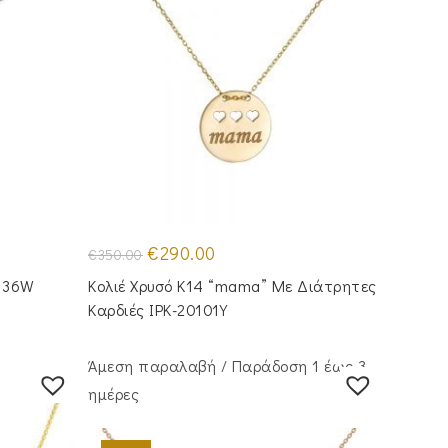
Original
Η
€
290.00
€
350.00
price
τρέχουσα
was:
τιμή
0136W
Κολιέ Χρυσό Κ14 “mama” Με Διάτρητες
€350.00.
είναι:
€290.00.
Καρδιές IPK-20101Y
Άμεση παραλαβή / Παράδoση 1 έως 3
ημέρες