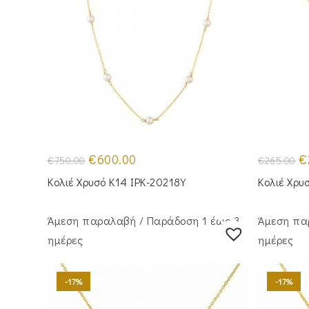
Original
Η
Or
€
600.00
€
€
750.00
€
265.00
price
τρέχουσα
pr
was:
τιμή
wa
Κολιέ Χρυσό Κ14 IPK-20218Y
Κολιέ Χρυ
€750.00.
είναι:
€2
€600.00.
Άμεση παραλαβή / Παράδoση 1 έως 3
Άμεση πα
ημέρες
ημέρες
-17%
-17%