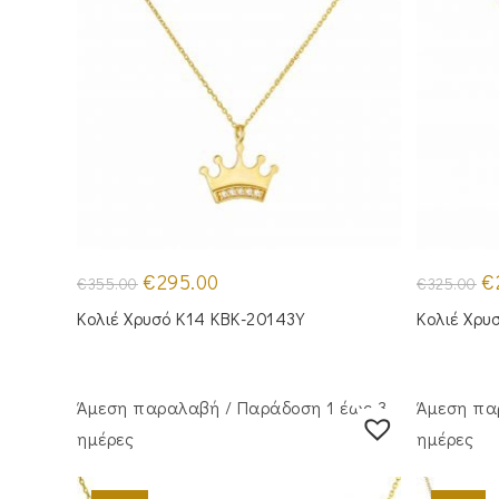
Original
Η
Or
€
295.00
€
€
355.00
€
325.00
price
τρέχουσα
pr
was:
τιμή
wa
Κολιέ Χρυσό Κ14 KBK-20143Y
Κολιέ Χρυ
€355.00.
είναι:
€3
€295.00.
Άμεση παραλαβή / Παράδoση 1 έως 3
Άμεση πα
ημέρες
ημέρες