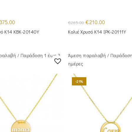
iginal
Η
Original
Η
375.00
€
210.00
€
265.00
ice
τρέχουσα
price
τρέχουσα
s:
τιμή
was:
τιμή
σό Κ14 KBK-20140Y
Κολιέ Χρυσό Κ14 IPK-20111Y
50.00.
είναι:
€265.00.
είναι:
€375.00.
€210.00.
ραλαβή / Παράδoση 1 έως 3
Άμεση παραλαβή / Παράδoση
ημέρες
-21%