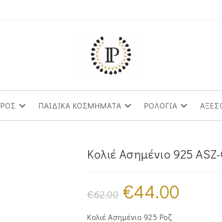
ΥΡΟΣ
ΠΑΙΔΙΚΑ ΚΟΣΜΗΜΑΤΑ
ΡΟΛΟΓΙΑ
ΑΞΕΣ
Κολιέ Ασημένιο 925 ASZ
€
44.00
Original
Η
price
τρέχουσα
€
62.00
was:
τιμή
€62.00.
είναι:
€44.00.
Κολιέ Ασημένιο 925 Ροζ