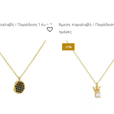
ραλαβή / Παράδoση 1 έως 3
Άμεση παραλαβή / Παράδoση
ημέρες
-21%