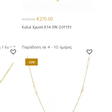
Original
Η
€
270.00
€
325.00
price
τρέχουσα
was:
τιμή
Κολιέ Χρυσό Κ14 IPK-20115Y
€325.00.
είναι:
€270.00.
 1 έως 3
Παράδοση σε 4 - 10 ημέρες
-22%