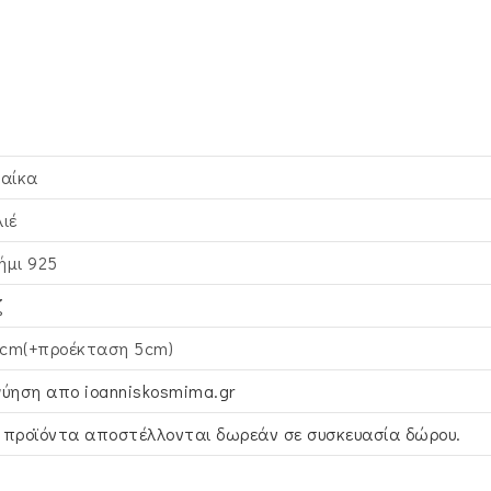
ναίκα
λιέ
ήμι 925
ζ
cm(+προέκταση 5cm)
γύηση απο ioanniskosmima.gr
 προϊόντα αποστέλλονται δωρεάν σε συσκευασία δώρου.