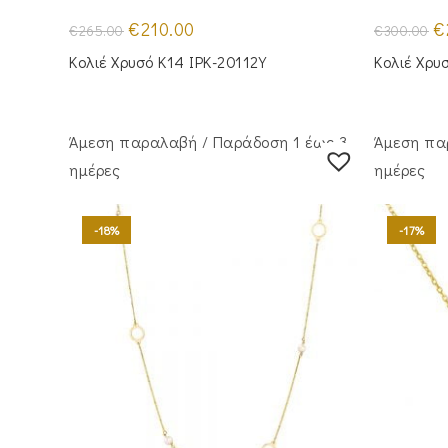
Original
Η
Or
€
210.00
€
€
265.00
€
300.00
price
τρέχουσα
pr
was:
τιμή
wa
Κολιέ Χρυσό Κ14 IPK-20112Y
Κολιέ Χρυ
€265.00.
είναι:
€3
€210.00.
Άμεση παραλαβή / Παράδoση 1 έως 3
Άμεση πα
ημέρες
ημέρες
-18%
-17%