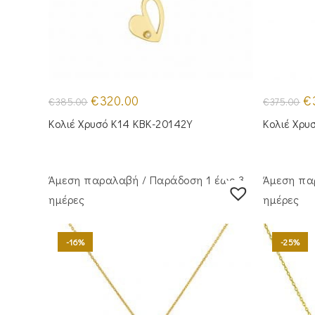
Original
Η
Or
€
320.00
€
€
385.00
€
375.00
price
τρέχουσα
pr
was:
τιμή
wa
Κολιέ Χρυσό Κ14 KBK-20142Y
Κολιέ Χρ
€385.00.
είναι:
€3
€320.00.
Άμεση παραλαβή / Παράδoση 1 έως 3
Άμεση πα
ημέρες
ημέρες
-16%
-25%