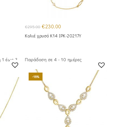
Original
Η
€
230.00
€
295.00
price
τρέχουσα
was:
τιμή
Κολιέ χρυσό Κ14 IPK-20217Y
€295.00.
είναι:
€230.00.
 1 έως 3
Παράδοση σε 4 - 10 ημέρες
-18%