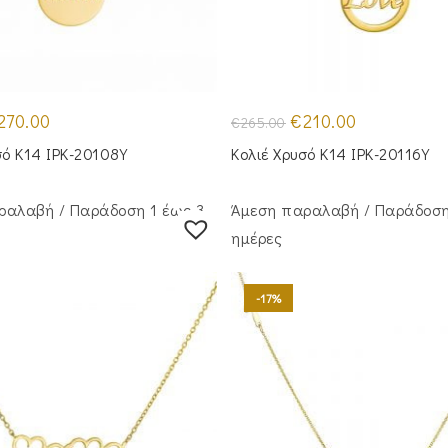
iginal
Η
Original
Η
270.00
€
210.00
€
265.00
ice
τρέχουσα
price
τρέχουσα
s:
τιμή
was:
τιμή
σό Κ14 IPK-20108Y
Κολιέ Χρυσό Κ14 IPK-20116Y
25.00.
είναι:
€265.00.
είναι:
€270.00.
€210.00.
ραλαβή / Παράδoση 1 έως 3
Άμεση παραλαβή / Παράδoση
ημέρες
-17%