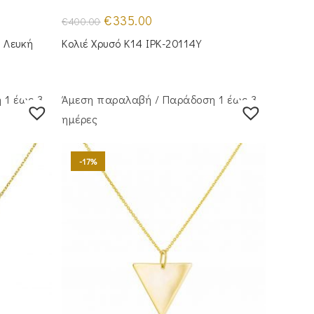
Original
Η
€
335.00
€
400.00
price
τρέχουσα
was:
τιμή
 Λευκή
Κολιέ Χρυσό Κ14 IPK-20114Y
€400.00.
είναι:
€335.00.
 1 έως 3
Άμεση παραλαβή / Παράδoση 1 έως 3
ημέρες
-17%