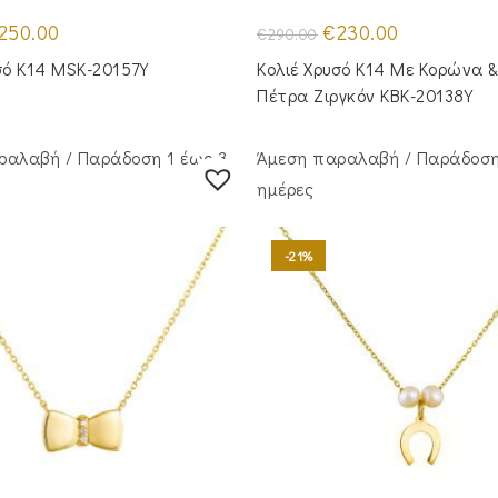
iginal
Η
Original
Η
250.00
€
230.00
€
290.00
ice
τρέχουσα
price
τρέχουσα
s:
τιμή
was:
τιμή
σό Κ14 MSK-20157Y
Κολιέ Χρυσό Κ14 Με Κορώνα &
00.00.
είναι:
€290.00.
είναι:
€250.00.
€230.00.
Πέτρα Ζιργκόν KBK-20138Y
ραλαβή / Παράδoση 1 έως 3
Άμεση παραλαβή / Παράδoση
ημέρες
-21%