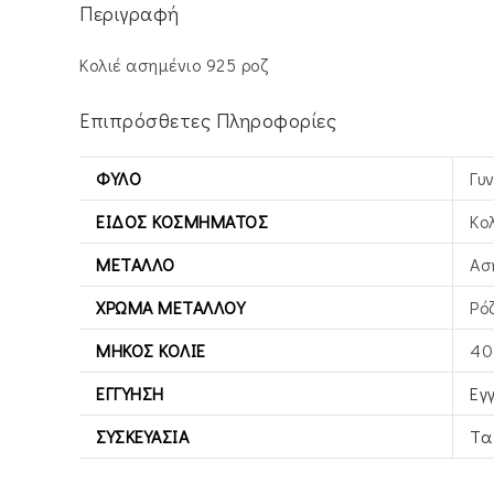
Περιγραφή
Κολιέ ασημένιο 925 ροζ
Επιπρόσθετες Πληροφορίες
ΦΎΛΟ
Γυ
ΕΊΔΟΣ ΚΟΣΜΉΜΑΤΟΣ
Κο
ΜΈΤΑΛΛΟ
Ασ
ΧΡΏΜΑ ΜΕΤΆΛΛΟΥ
Ρό
ΜΉΚΟΣ ΚΟΛΙΈ
40
ΕΓΓΎΗΣΗ
Εγ
ΣΥΣΚΕΥΑΣΊΑ
Τα