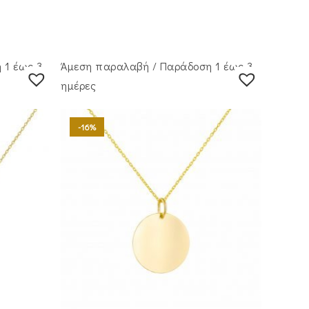
 1 έως 3
Άμεση παραλαβή / Παράδoση 1 έως 3
ημέρες
-16%