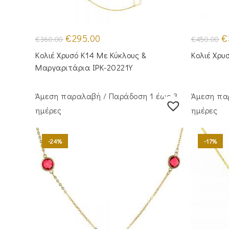
Original
Η
Or
€
295.00
€
€
360.00
€
450.00
price
τρέχουσα
pr
was:
τιμή
wa
Κολιέ Χρυσό Κ14 Με Κύκλους &
Κολιέ Χρυ
€360.00.
είναι:
€4
€295.00.
Μαργαριτάρια IPK-20221Y
Άμεση παραλαβή / Παράδoση 1 έως 3
Άμεση πα
ημέρες
ημέρες
-24%
-17%