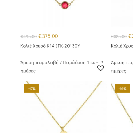
Original
Η
Or
€
375.00
€
€
495.00
€
325.00
price
τρέχουσα
pr
was:
τιμή
wa
Κολιέ Χρυσό Κ14 IPK-20130Y
Κολιέ Χρυ
€495.00.
είναι:
€3
€375.00.
Άμεση παραλαβή / Παράδoση 1 έως 3
Άμεση πα
ημέρες
ημέρες
-17%
-16%