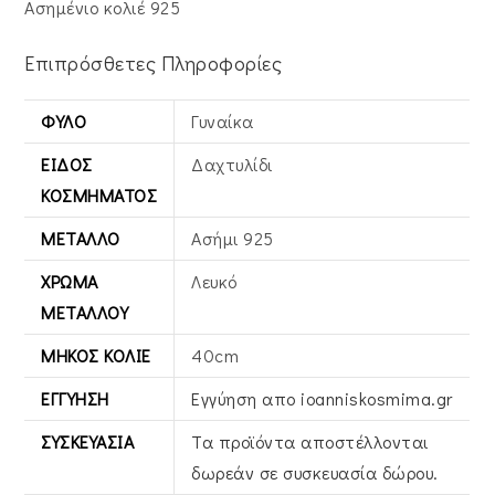
Ασημένιο κολιέ 925
Επιπρόσθετες Πληροφορίες
ΦΎΛΟ
Γυναίκα
ΕΊΔΟΣ
Δαχτυλίδι
ΚΟΣΜΉΜΑΤΟΣ
ΜΈΤΑΛΛΟ
Ασήμι 925
ΧΡΏΜΑ
Λευκό
ΜΕΤΆΛΛΟΥ
ΜΉΚΟΣ ΚΟΛΙΈ
40cm
ΕΓΓΎΗΣΗ
Εγγύηση απο ioanniskosmima.gr
ΣΥΣΚΕΥΑΣΊΑ
Τα προϊόντα αποστέλλονται
δωρεάν σε συσκευασία δώρου.