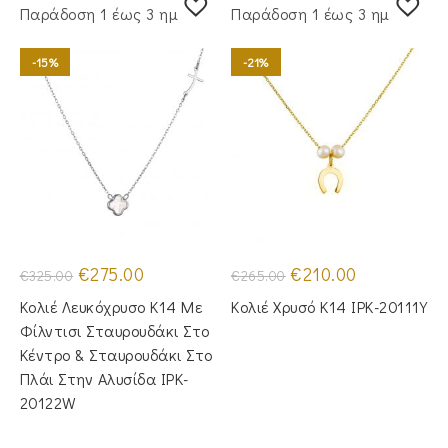
Παράδoση 1 έως 3 ημέρες
Παράδoση 1 έως 3 ημέρες
-15%
-21%
Original
Η
Original
Η
€
275.00
€
210.00
€
325.00
€
265.00
price
τρέχουσα
price
τρέχουσα
was:
τιμή
was:
τιμή
Κολιέ Λευκόχρυσο Κ14 Με
Κολιέ Χρυσό Κ14 IPK-20111Y
€325.00.
είναι:
€265.00.
είναι:
€275.00.
€210.00.
Φίλντισι Σταυρουδάκι Στο
Κέντρο & Σταυρουδάκι Στο
Πλάι Στην Αλυσίδα IPK-
20122W