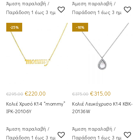
Άμεση παραλαβή /
Άμεση παραλαβή /
Παράδoση 1 έως 3 ημέρες
Παράδoση 1 έως 3 ημέρες
-25%
-16%
Original
Η
Original
Η
€
220.00
€
315.00
€
295.00
€
375.00
price
τρέχουσα
price
τρέχουσα
was:
τιμή
was:
τιμή
Κολιέ Χρυσό Κ14 “mommy”
Κολιέ Λευκόχρυσο Κ14 KBK-
€295.00.
είναι:
€375.00.
είναι:
€220.00.
€315.00.
IPK-20106Y
20136W
Άμεση παραλαβή /
Άμεση παραλαβή /
Παράδoση 1 έως 3 ημέρες
Παράδoση 1 έως 3 ημέρες