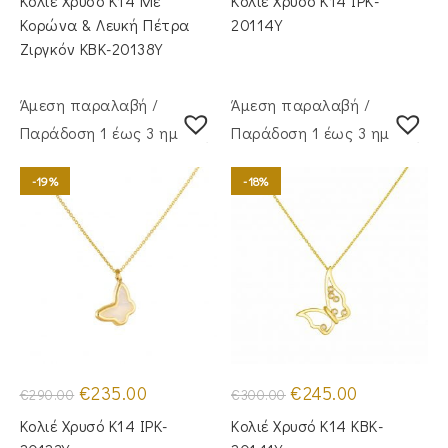
Κολιέ Χρυσό Κ14 Με
Κολιέ Χρυσό Κ14 IPK-
€290.00.
είναι:
€400.00.
είναι:
€230.00.
€335.00.
Κορώνα & Λευκή Πέτρα
20114Y
Ζιργκόν KBK-20138Y
Άμεση παραλαβή /
Άμεση παραλαβή /
Παράδoση 1 έως 3 ημέρες
Παράδoση 1 έως 3 ημέρες
-19%
-18%
Original
Η
Original
Η
€
235.00
€
245.00
€
290.00
€
300.00
price
τρέχουσα
price
τρέχουσα
was:
τιμή
was:
τιμή
Κολιέ Χρυσό Κ14 IPK-
Κολιέ Χρυσό Κ14 KBK-
€290.00.
είναι:
€300.00.
είναι:
€235.00.
€245.00.