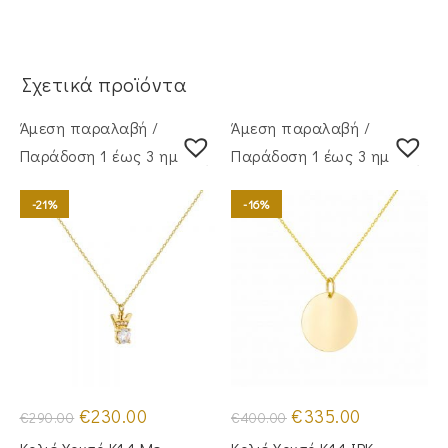
Σχετικά προϊόντα
Άμεση παραλαβή /
Άμεση παραλαβή /
Παράδoση 1 έως 3 ημέρες
Παράδoση 1 έως 3 ημέρες
-21%
-16%
Original
Η
Original
Η
€
230.00
€
335.00
€
290.00
€
400.00
price
τρέχουσα
price
τρέχουσα
was:
τιμή
was:
τιμή