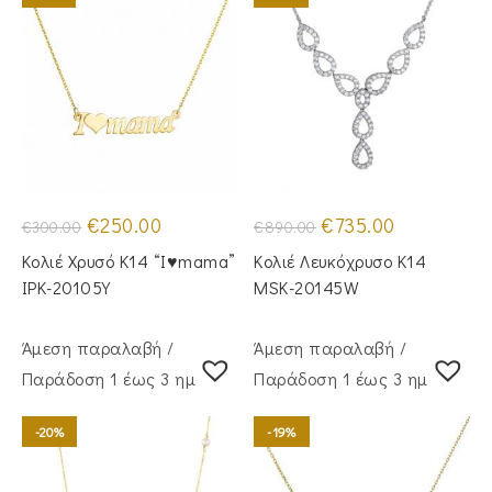
Original
Η
Original
Η
€
250.00
€
735.00
€
300.00
€
890.00
price
τρέχουσα
price
τρέχουσα
was:
τιμή
was:
τιμή
Κολιέ Χρυσό Κ14 “I♥️mama”
Κολιέ Λευκόχρυσο Κ14
€300.00.
είναι:
€890.00.
είναι:
€250.00.
€735.00.
IPK-20105Y
MSK-20145W
Άμεση παραλαβή /
Άμεση παραλαβή /
Παράδoση 1 έως 3 ημέρες
Παράδoση 1 έως 3 ημέρες
-20%
-19%