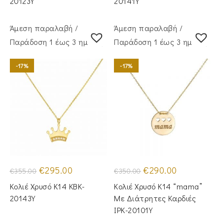
20123Y
20141Y
Άμεση παραλαβή /
Άμεση παραλαβή /
Παράδoση 1 έως 3 ημέρες
Παράδoση 1 έως 3 ημέρες
-17%
-17%
Original
Η
Original
Η
€
295.00
€
290.00
€
355.00
€
350.00
price
τρέχουσα
price
τρέχουσα
was:
τιμή
was:
τιμή
Κολιέ Χρυσό Κ14 KBK-
Κολιέ Χρυσό Κ14 “mama”
€355.00.
είναι:
€350.00.
είναι:
€295.00.
€290.00.
20143Y
Με Διάτρητες Καρδιές
IPK-20101Y