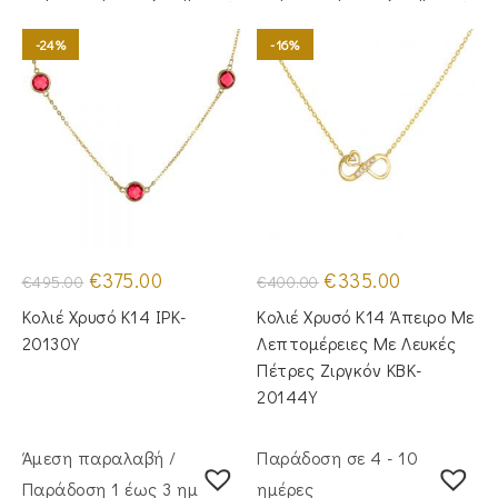
-24%
-16%
Original
Η
Original
Η
€
375.00
€
335.00
€
495.00
€
400.00
price
τρέχουσα
price
τρέχουσα
was:
τιμή
was:
τιμή
Κολιέ Χρυσό Κ14 IPK-
Κολιέ Χρυσό Κ14 Άπειρο Με
€495.00.
είναι:
€400.00.
είναι:
€375.00.
€335.00.
20130Y
Λεπτομέρειες Με Λευκές
Πέτρες Ζιργκόν KBK-
20144Y
Άμεση παραλαβή /
Παράδοση σε 4 - 10
Παράδoση 1 έως 3 ημέρες
ημέρες