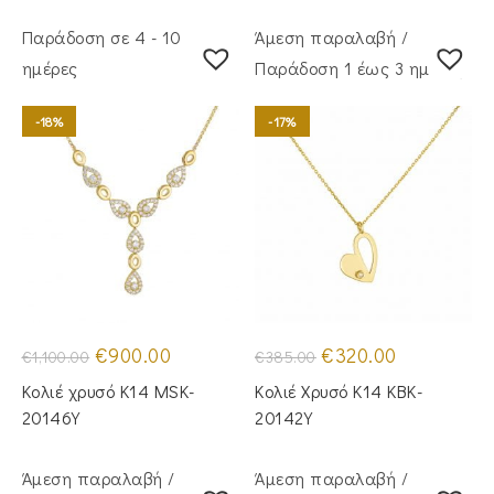
Παράδοση σε 4 - 10
Άμεση παραλαβή /
ημέρες
Παράδoση 1 έως 3 ημέρες
-18%
-17%
Original
Η
Original
Η
€
900.00
€
320.00
€
1,100.00
€
385.00
price
τρέχουσα
price
τρέχουσα
was:
τιμή
was:
τιμή
Κολιέ χρυσό Κ14 MSK-
Κολιέ Χρυσό Κ14 KBK-
€1,100.00.
είναι:
€385.00.
είναι:
€900.00.
€320.00.
20146Y
20142Y
Άμεση παραλαβή /
Άμεση παραλαβή /