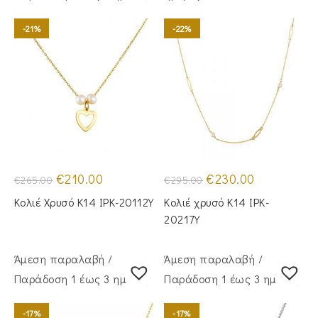
-21%
-22%
Original
Η
Original
Η
€
210.00
€
230.00
€
265.00
€
295.00
price
τρέχουσα
price
τρέχουσα
was:
τιμή
was:
τιμή
Κολιέ Χρυσό Κ14 IPK-20112Y
Κολιέ χρυσό Κ14 IPK-
€265.00.
είναι:
€295.00.
είναι:
€210.00.
€230.00.
20217Y
Άμεση παραλαβή /
Άμεση παραλαβή /
Παράδoση 1 έως 3 ημέρες
Παράδoση 1 έως 3 ημέρες
-17%
-17%