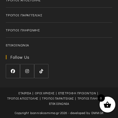
p
l
p
i
l
c
ΤΡΟΠΟΙ ΠΑΡΑΓΓΕΛΙΑΣ
i
a
c
t
ΤΡΟΠΟΙ ΠΛΗΡΩΜΗΣ
a
i
t
o
i
n
ΕΠΙΚΟΙΝΩΝΙΑ
o
n
Follow Us
O
O
O
p
p
p
e
e
e
ΕΤΑΙΡΕΙΑ
ΟΡΟΙ ΧΡΗΣΗΣ
ΕΠΙΣΤΡΟΦΗ ΠΡΟΙΟΝΤΩΝ
n
n
n
0
ΤΡΟΠΟΙ ΑΠΟΣΤΟΛΗΣ
ΤΡΟΠΟΙ ΠΑΡΑΓΓΕΛΙΑΣ
ΤΡΟΠΟΙ ΠΛΗΡΩΜΗΣ
s
s
s
ΕΠΙΚΟΙΝΩΝΙΑ
i
i
i
Copyright Ioanniskosmima.gr 2026 - developed by
DMM.GR
n
n
n