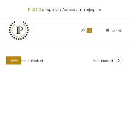
Skip
€
50.00
ακόμα για Δωρεάν μεταφορικά
to
content
0
MENU
Previous Product
Next Product
-24%