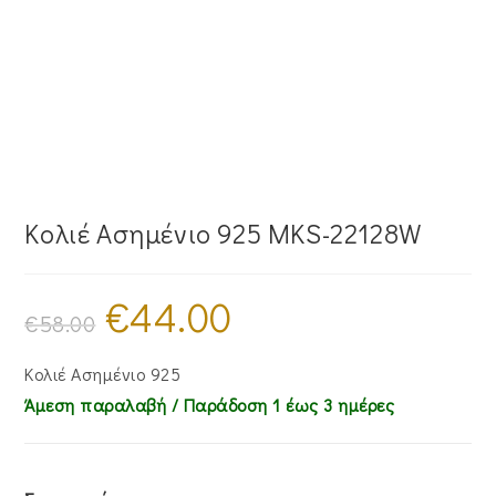
Κολιέ Ασημένιο 925 MKS-22128W
€
44.00
Original
Η
price
τρέχουσα
€
58.00
was:
τιμή
€58.00.
είναι:
€44.00.
Κολιέ Ασημένιο 925
Άμεση παραλαβή / Παράδoση 1 έως 3 ημέρες