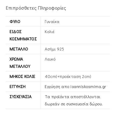
Επιπρόσθετες Πληροφορίες
ΦΎΛΟ
Γυναίκα
ΕΊΔΟΣ
Κολιέ
ΚΟΣΜΉΜΑΤΟΣ
ΜΈΤΑΛΛΟ
Ασήμι 925
ΧΡΏΜΑ
Λευκό
ΜΕΤΆΛΛΟΥ
ΜΉΚΟΣ ΚΟΛΙΈ
40cm(+προέκταση 2cm)
ΕΓΓΎΗΣΗ
Εγγύηση απο ioanniskosmima.gr
ΣΥΣΚΕΥΑΣΊΑ
Τα προϊόντα αποστέλλονται
δωρεάν σε συσκευασία δώρου.