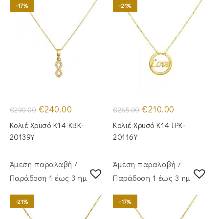
-17%
-21%
Original
Η
Original
Η
€
240.00
€
210.00
€
290.00
€
265.00
price
τρέχουσα
price
τρέχουσα
was:
τιμή
was:
τιμή
Κολιέ Χρυσό Κ14 KBK-
Κολιέ Χρυσό Κ14 IPK-
€290.00.
είναι:
€265.00.
είναι:
€240.00.
€210.00.
20139Y
20116Y
Άμεση παραλαβή /
Άμεση παραλαβή /
Παράδoση 1 έως 3 ημέρες
Παράδoση 1 έως 3 ημέρες
-21%
-17%