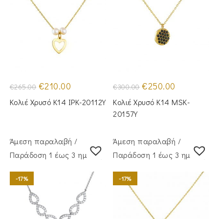
Original
Η
Original
Η
€
210.00
€
250.00
€
265.00
€
300.00
price
τρέχουσα
price
τρέχουσα
was:
τιμή
was:
τιμή
Κολιέ Χρυσό Κ14 IPK-20112Y
Κολιέ Χρυσό Κ14 MSK-
€265.00.
είναι:
€300.00.
είναι:
€210.00.
€250.00.
20157Y
Άμεση παραλαβή /
Άμεση παραλαβή /
Παράδoση 1 έως 3 ημέρες
Παράδoση 1 έως 3 ημέρες
-17%
-17%