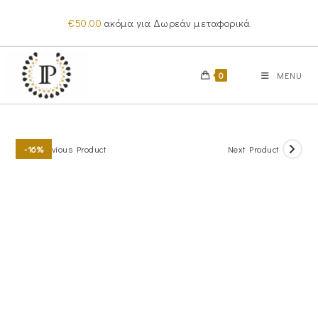
Skip
€
50.00
ακόμα για Δωρεάν μεταφορικά
to
content
0
MENU
Previous Product
Next Product
-16%