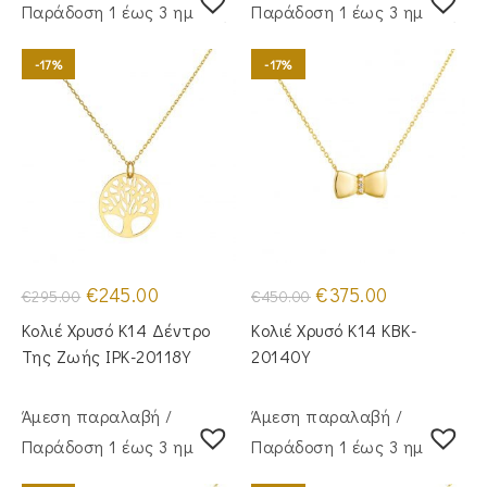
Παράδoση 1 έως 3 ημέρες
Παράδoση 1 έως 3 ημέρες
-17%
-17%
Original
Η
Original
Η
€
245.00
€
375.00
€
295.00
€
450.00
price
τρέχουσα
price
τρέχουσα
was:
τιμή
was:
τιμή
Κολιέ Χρυσό Κ14 Δέντρο
Κολιέ Χρυσό Κ14 KBK-
€295.00.
είναι:
€450.00.
είναι:
€245.00.
€375.00.
Της Ζωής IPK-20118Y
20140Y
Άμεση παραλαβή /
Άμεση παραλαβή /
Παράδoση 1 έως 3 ημέρες
Παράδoση 1 έως 3 ημέρες