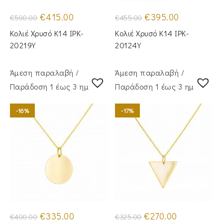
Original
Η
Original
Η
€
415.00
€
395.00
€
500.00
€
455.00
price
τρέχουσα
price
τρέχουσα
was:
τιμή
was:
τιμή
Κολιέ Χρυσό Κ14 IPK-
Κολιέ Χρυσό Κ14 IPK-
€500.00.
είναι:
€455.00.
είναι:
€415.00.
€395.00.
20219Y
20124Y
Άμεση παραλαβή /
Άμεση παραλαβή /
Παράδoση 1 έως 3 ημέρες
Παράδoση 1 έως 3 ημέρες
-16%
-17%
Original
Η
Original
Η
€
335.00
€
270.00
€
400.00
€
325.00
price
τρέχουσα
price
τρέχουσα