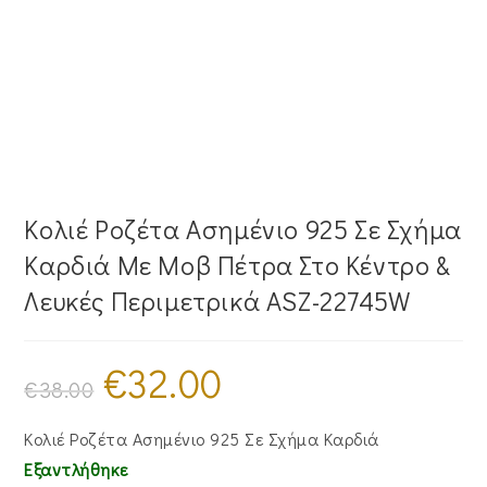
Κολιέ Ροζέτα Ασημένιο 925 Σε Σχήμα
Καρδιά Με Μοβ Πέτρα Στο Κέντρο &
Λευκές Περιμετρικά ASZ-22745W
€
32.00
Original
Η
price
τρέχουσα
€
38.00
was:
τιμή
€38.00.
είναι:
€32.00.
Κολιέ Ροζέτα Ασημένιο 925 Σε Σχήμα Καρδιά
Εξαντλήθηκε