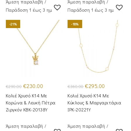
Άμεση παραλαβή /
Άμεση παραλαβή /
Παράδoση 1 έως 3 ημέρες
Παράδoση 1 έως 3 ημέρες
-21%
-18%
Original
Η
Original
Η
€
230.00
€
295.00
€
290.00
€
360.00
price
τρέχουσα
price
τρέχουσα
was:
τιμή
was:
τιμή
Κολιέ Χρυσό Κ14 Με
Κολιέ Χρυσό Κ14 Με
€290.00.
είναι:
€360.00.
είναι:
€230.00.
€295.00.
Κορώνα & Λευκή Πέτρα
Κύκλους & Μαργαριτάρια
Ζιργκόν KBK-20138Y
IPK-20221Y
Άμεση παραλαβή /
Άμεση παραλαβή /