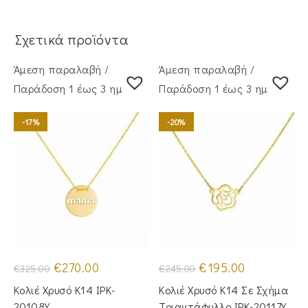
Σχετικά προϊόντα
Άμεση παραλαβή /
Άμεση παραλαβή /
Παράδoση 1 έως 3 ημέρες
Παράδoση 1 έως 3 ημέρες
-17%
-20%
Original
Η
Original
Η
€
270.00
€
195.00
€
325.00
€
245.00
price
τρέχουσα
price
τρέχουσα
was:
τιμή
was:
τιμή
Κολιέ Χρυσό Κ14 IPK-
Κολιέ Χρυσό Κ14 Σε Σχήμα
€325.00.
είναι:
€245.00.
είναι:
€270.00.
€195.00.
20108Y
Τριαντάφυλλο IPK-20117Y