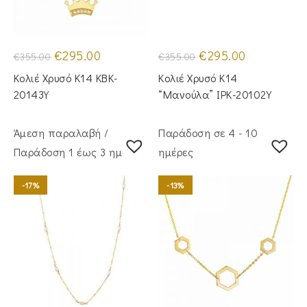
Original
Η
Original
Η
€
295.00
€
295.00
€
355.00
€
355.00
price
τρέχουσα
price
τρέχουσα
was:
τιμή
was:
τιμή
Κολιέ Χρυσό Κ14 KBK-
Κολιέ Χρυσό Κ14
€355.00.
είναι:
€355.00.
είναι:
€295.00.
€295.00.
20143Y
“Μανούλα” IPK-20102Y
Άμεση παραλαβή /
Παράδοση σε 4 - 10
Παράδoση 1 έως 3 ημέρες
ημέρες
-17%
-13%