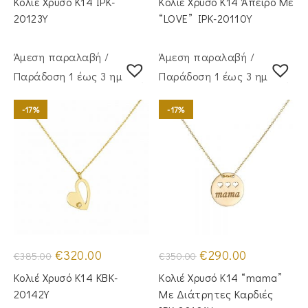
Κολιέ Χρυσό Κ14 IPK-
Κολιέ Χρυσό Κ14 Άπειρο Με
€290.00.
είναι:
€285.00.
είναι:
€235.00.
€230.00.
20123Y
“LOVE” IPK-20110Y
Άμεση παραλαβή /
Άμεση παραλαβή /
Παράδoση 1 έως 3 ημέρες
Παράδoση 1 έως 3 ημέρες
-17%
-17%
Original
Η
Original
Η
€
320.00
€
290.00
€
385.00
€
350.00
price
τρέχουσα
price
τρέχουσα
was:
τιμή
was:
τιμή
Κολιέ Χρυσό Κ14 KBK-
Κολιέ Χρυσό Κ14 “mama”
€385.00.
είναι:
€350.00.
είναι:
€320.00.
€290.00.
20142Y
Με Διάτρητες Καρδιές