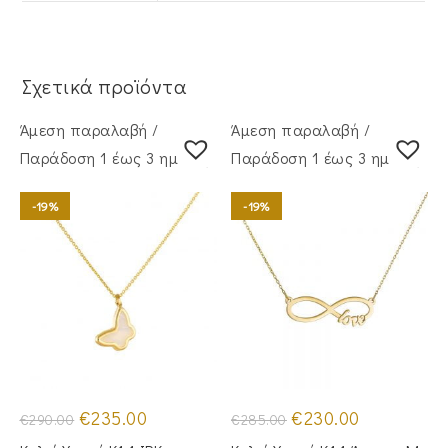
Σχετικά προϊόντα
Άμεση παραλαβή /
Άμεση παραλαβή /
Παράδoση 1 έως 3 ημέρες
Παράδoση 1 έως 3 ημέρες
-19%
-19%
Original
Η
Original
Η
€
235.00
€
230.00
€
290.00
€
285.00
price
τρέχουσα
price
τρέχουσα
was:
τιμή
was:
τιμή