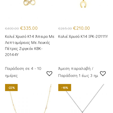
Original
Η
Original
Η
€
335.00
€
210.00
€
400.00
€
265.00
price
τρέχουσα
price
τρέχουσα
was:
τιμή
was:
τιμή
Κολιέ Χρυσό Κ14 Άπειρο Με
Κολιέ Χρυσό Κ14 IPK-20111Y
€400.00.
είναι:
€265.00.
είναι:
€335.00.
€210.00.
Λεπτομέρειες Με Λευκές
Πέτρες Ζιργκόν KBK-
20144Y
Παράδοση σε 4 - 10
Άμεση παραλαβή /
ημέρες
Παράδoση 1 έως 3 ημέρες
-22%
-16%