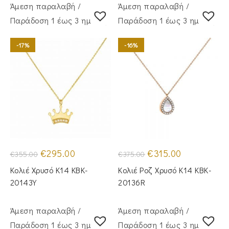
Άμεση παραλαβή /
Άμεση παραλαβή /
Παράδoση 1 έως 3 ημέρες
Παράδoση 1 έως 3 ημέρες
-17%
-16%
Original
Η
Original
Η
€
295.00
€
315.00
€
355.00
€
375.00
price
τρέχουσα
price
τρέχουσα
was:
τιμή
was:
τιμή
Κολιέ Χρυσό Κ14 KBK-
Κολιέ Ροζ Χρυσό Κ14 KBK-
€355.00.
είναι:
€375.00.
είναι:
€295.00.
€315.00.
20143Y
20136R
Άμεση παραλαβή /
Άμεση παραλαβή /
Παράδoση 1 έως 3 ημέρες
Παράδoση 1 έως 3 ημέρες