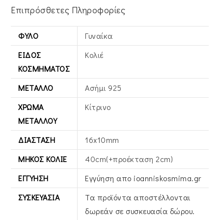
Επιπρόσθετες Πληροφορίες
ΦΎΛΟ
Γυναίκα
ΕΊΔΟΣ
Κολιέ
ΚΟΣΜΉΜΑΤΟΣ
ΜΈΤΑΛΛΟ
Ασήμι 925
ΧΡΏΜΑ
Κίτρινο
ΜΕΤΆΛΛΟΥ
ΔΙΆΣΤΑΣΗ
16x10mm
ΜΉΚΟΣ ΚΟΛΙΈ
40cm(+προέκταση 2cm)
ΕΓΓΎΗΣΗ
Εγγύηση απο ioanniskosmima.gr
ΣΥΣΚΕΥΑΣΊΑ
Τα προϊόντα αποστέλλονται
δωρεάν σε συσκευασία δώρου.