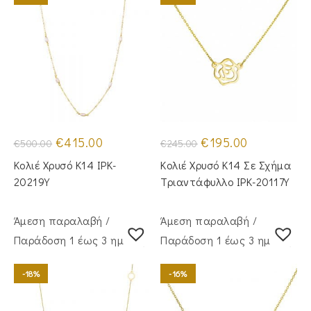
Original
Η
Original
Η
€
415.00
€
195.00
€
500.00
€
245.00
price
τρέχουσα
price
τρέχουσα
was:
τιμή
was:
τιμή
Κολιέ Χρυσό Κ14 IPK-
Κολιέ Χρυσό Κ14 Σε Σχήμα
€500.00.
είναι:
€245.00.
είναι:
€415.00.
€195.00.
20219Y
Τριαντάφυλλο IPK-20117Y
Άμεση παραλαβή /
Άμεση παραλαβή /
Παράδoση 1 έως 3 ημέρες
Παράδoση 1 έως 3 ημέρες
-18%
-16%