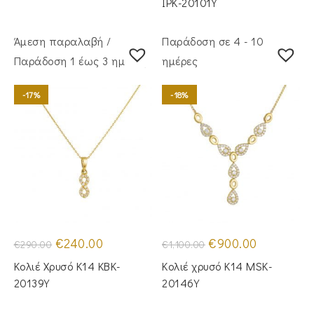
IPK-20101Y
Άμεση παραλαβή /
Παράδοση σε 4 - 10
Παράδoση 1 έως 3 ημέρες
ημέρες
-17%
-18%
Original
Η
Original
Η
€
240.00
€
900.00
€
290.00
€
1,100.00
price
τρέχουσα
price
τρέχουσα
was:
τιμή
was:
τιμή
Κολιέ Χρυσό Κ14 KBK-
Κολιέ χρυσό Κ14 MSK-
€290.00.
είναι:
€1,100.00.
είναι:
€240.00.
€900.00.
20139Y
20146Y