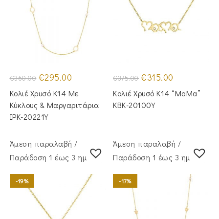
Original
Η
Original
Η
€
295.00
€
315.00
€
360.00
€
375.00
price
τρέχουσα
price
τρέχουσα
was:
τιμή
was:
τιμή
Κολιέ Χρυσό Κ14 Με
Κολιέ Χρυσό Κ14 “MaMa”
€360.00.
είναι:
€375.00.
είναι:
€295.00.
€315.00.
Κύκλους & Μαργαριτάρια
KBK-20100Y
IPK-20221Y
Άμεση παραλαβή /
Άμεση παραλαβή /
Παράδoση 1 έως 3 ημέρες
Παράδoση 1 έως 3 ημέρες
-19%
-17%