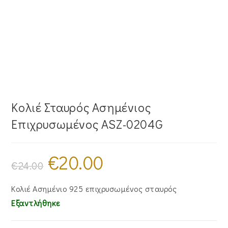
Κολιέ Σταυρός Ασημένιος
Επιχρυσωμένος ASZ-0204G
€
20.00
Original
Η
price
τρέχουσα
€
24.00
was:
τιμή
€24.00.
είναι:
€20.00.
Κολιέ Ασημένιο 925 επιχρυσωμένος σταυρός
Εξαντλήθηκε