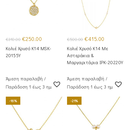
Original
Η
Original
Η
€
250.00
€
415.00
€
310.00
€
500.00
price
τρέχουσα
price
τρέχουσα
was:
τιμή
was:
τιμή
Κολιέ Χρυσό Κ14 MSK-
Κολιέ Χρυσό Κ14 Με
€310.00.
είναι:
€500.00.
είναι:
€250.00.
€415.00.
20155Y
Αστεράκια &
Μαργαριτάρια IPK-20220Y
Άμεση παραλαβή /
Άμεση παραλαβή /
Παράδoση 1 έως 3 ημέρες
Παράδoση 1 έως 3 ημέρες
-16%
-21%