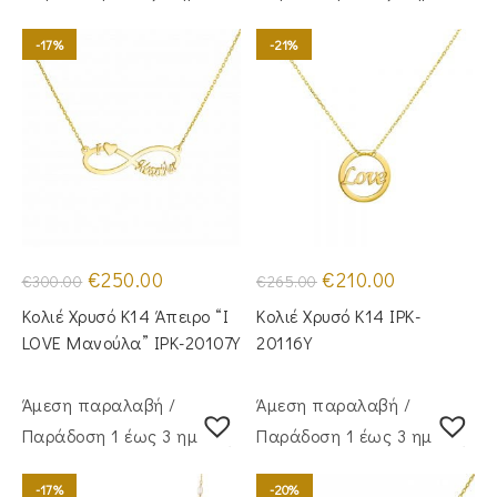
-17%
-21%
Original
Η
Original
Η
€
250.00
€
210.00
€
300.00
€
265.00
price
τρέχουσα
price
τρέχουσα
was:
τιμή
was:
τιμή
Κολιέ Χρυσό Κ14 Άπειρο “I
Κολιέ Χρυσό Κ14 IPK-
€300.00.
είναι:
€265.00.
είναι:
€250.00.
€210.00.
LOVE Μανούλα” IPK-20107Y
20116Y
Άμεση παραλαβή /
Άμεση παραλαβή /
Παράδoση 1 έως 3 ημέρες
Παράδoση 1 έως 3 ημέρες
-17%
-20%