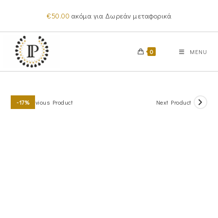
Skip
€
50.00
ακόμα για Δωρεάν μεταφορικά
to
content
0
MENU
Previous Product
Next Product
-17%