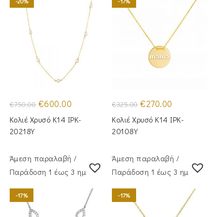
-20%
-17%
Original
Η
Original
Η
€
600.00
€
270.00
€
750.00
€
325.00
price
τρέχουσα
price
τρέχουσα
was:
τιμή
was:
τιμή
Κολιέ Χρυσό Κ14 IPK-
Κολιέ Χρυσό Κ14 IPK-
€750.00.
είναι:
€325.00.
είναι:
€600.00.
€270.00.
20218Y
20108Y
Άμεση παραλαβή /
Άμεση παραλαβή /
Παράδoση 1 έως 3 ημέρες
Παράδoση 1 έως 3 ημέρες
-17%
-17%