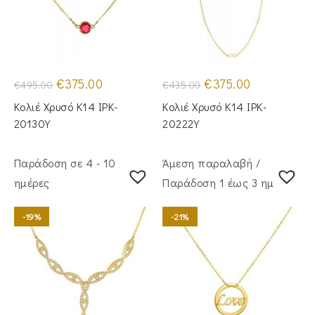
Original
Η
Original
Η
€
375.00
€
375.00
€
495.00
€
435.00
price
τρέχουσα
price
τρέχουσα
was:
τιμή
was:
τιμή
Κολιέ Χρυσό Κ14 IPK-
Κολιέ Χρυσό Κ14 IPK-
€495.00.
είναι:
€435.00.
είναι:
€375.00.
€375.00.
20130Y
20222Y
Παράδοση σε 4 - 10
Άμεση παραλαβή /
ημέρες
Παράδoση 1 έως 3 ημέρες
-19%
-21%