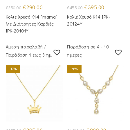
Original
Η
Original
Η
€
290.00
€
395.00
€
350.00
€
455.00
price
τρέχουσα
price
τρέχουσα
was:
τιμή
was:
τιμή
Κολιέ Χρυσό Κ14 “mama”
Κολιέ Χρυσό Κ14 IPK-
€350.00.
είναι:
€455.00.
είναι:
€290.00.
€395.00.
Με Διάτρητες Καρδιές
20124Y
IPK-20101Y
Άμεση παραλαβή /
Παράδοση σε 4 - 10
Παράδoση 1 έως 3 ημέρες
ημέρες
-17%
-18%
Original
Η
Original
Η