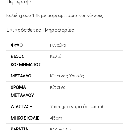
Περιγραφή
Κολιέ χρυσό 14Κ με μαργαριτάρια και κύκλους.
Επιπρόσθετες Πληροφορίες
ΦΎΛΟ
Γυναίκα
ΕΊΔΟΣ
Κολιέ
ΚΟΣΜΉΜΑΤΟΣ
ΜΈΤΑΛΛΟ
Κίτρινος Xρυσός
ΧΡΏΜΑ
Κίτρινο
ΜΕΤΆΛΛΟΥ
ΔΙΆΣΤΑΣΗ
7mm (μαργαριτάρι 4mm)
ΜΉΚΟΣ ΚΟΛΙΈ
45cm
ΚΑΡΆΤΙΑ
Κ14 – 585