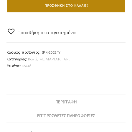
Χρυσό
ΠΡΟΣΘΉΚΗ ΣΤΟ ΚΑΛΆΘΙ
Κ14
Με
Κύκλους
Προσθήκη στα αγαπημένα
&
Μαργαριτάρια
IPK-
Κωδικός προϊόντος:
IPK-20221Y
20221Y
Κατηγορίες:
Κολιέ
,
ΜΕ ΜΑΡΓΑΡΙΤΑΡΙ
ποσότητα
Ετικέτα:
Κολιέ
ΠΕΡΙΓΡΑΦΉ
ΕΠΙΠΡΌΣΘΕΤΕΣ ΠΛΗΡΟΦΟΡΊΕΣ