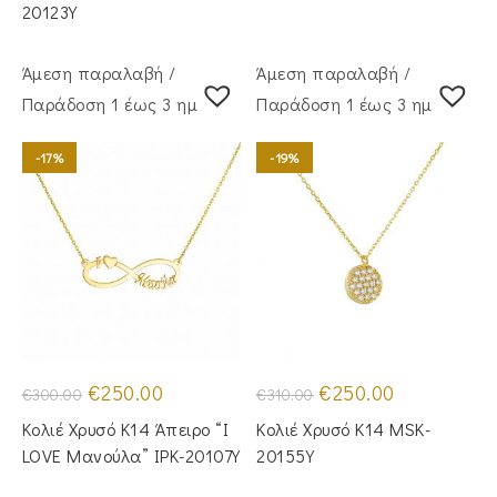
€235.00.
€210.00.
20123Y
Άμεση παραλαβή /
Άμεση παραλαβή /
Παράδoση 1 έως 3 ημέρες
Παράδoση 1 έως 3 ημέρες
-17%
-19%
Original
Η
Original
Η
€
250.00
€
250.00
€
300.00
€
310.00
price
τρέχουσα
price
τρέχουσα
was:
τιμή
was:
τιμή
Κολιέ Χρυσό Κ14 Άπειρο “I
Κολιέ Χρυσό Κ14 MSK-
€300.00.
είναι:
€310.00.
είναι:
€250.00.
€250.00.
LOVE Μανούλα” IPK-20107Y
20155Y