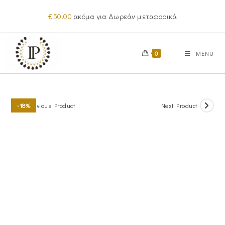
Skip
€
50.00
ακόμα για Δωρεάν μεταφορικά
to
content
0
MENU
Previous Product
Next Product
-18%