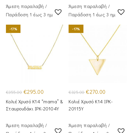
Άμεση παραλαβή /
Άμεση παραλαβή /
Παράδoση 1 έως 3 ημέρες
Παράδoση 1 έως 3 ημέρες
-17%
-17%
Original
Η
Original
Η
€
295.00
€
270.00
€
355.00
€
325.00
price
τρέχουσα
price
τρέχουσα
was:
τιμή
was:
τιμή
Κολιέ Χρυσό Κ14 “mama” &
Κολιέ Χρυσό Κ14 IPK-
€355.00.
είναι:
€325.00.
είναι:
€295.00.
€270.00.
Σταυρουδάκι IPK-20104Y
20115Y
Άμεση παραλαβή /
Άμεση παραλαβή /