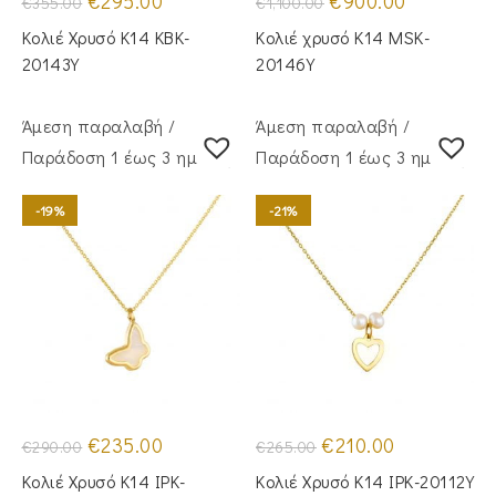
€
295.00
€
900.00
€
355.00
€
1,100.00
price
τρέχουσα
price
τρέχουσα
was:
τιμή
was:
τιμή
Κολιέ Χρυσό Κ14 KBK-
Κολιέ χρυσό Κ14 MSK-
€355.00.
είναι:
€1,100.00.
είναι:
€295.00.
€900.00.
20143Y
20146Y
Άμεση παραλαβή /
Άμεση παραλαβή /
Παράδoση 1 έως 3 ημέρες
Παράδoση 1 έως 3 ημέρες
-19%
-21%
Original
Η
Original
Η
€
235.00
€
210.00
€
290.00
€
265.00
price
τρέχουσα
price
τρέχουσα
was:
τιμή
was:
τιμή
Κολιέ Χρυσό Κ14 IPK-
Κολιέ Χρυσό Κ14 IPK-20112Y
€290.00.
είναι:
€265.00.
είναι: