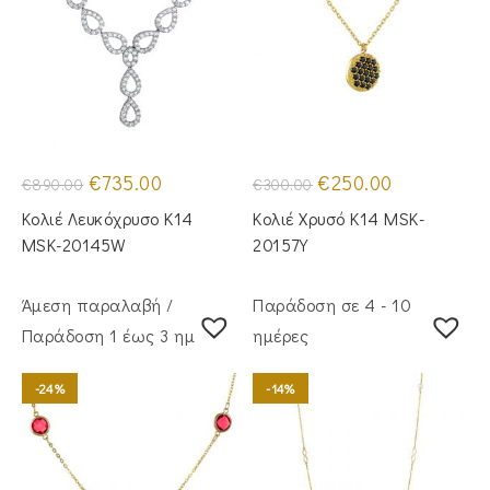
Original
Η
Original
Η
€
735.00
€
250.00
€
890.00
€
300.00
price
τρέχουσα
price
τρέχουσα
was:
τιμή
was:
τιμή
Κολιέ Λευκόχρυσο Κ14
Κολιέ Χρυσό Κ14 MSK-
€890.00.
είναι:
€300.00.
είναι:
€735.00.
€250.00.
MSK-20145W
20157Y
Άμεση παραλαβή /
Παράδοση σε 4 - 10
Παράδoση 1 έως 3 ημέρες
ημέρες
-24%
-14%