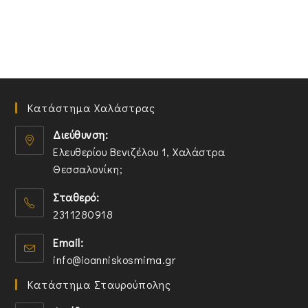
Κατάστημα Χαλάστρας
Διεύθυνση:
Ελευθερίου Βενιζέλου 1, Χαλάστρα
Θεσσαλονίκη;
O
Σταθερό:
p
2311280918
e
n
O
Email:
s
p
O
info@ioanniskosmima.gr
i
e
p
n
n
Κατάστημα Σταυρούπολης
e
a
s
n
n
i