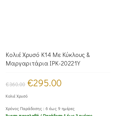
Κολιέ Χρυσό Κ14 Με Κύκλους &
Μαργαριτάρια IPK-20221Y
€
295.00
Original
Η
price
τρέχουσα
€
360.00
was:
τιμή
€360.00.
είναι:
€295.00.
Κολιέ Χρυσό
Χρόνος Παράδοσης : 6 έως 9 ημέρες
Άμεση παραλαβή / Παράδoση 1 έως 3 ημέρες