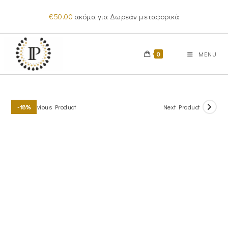
Skip
€
50.00
ακόμα για Δωρεάν μεταφορικά
to
content
0
MENU
Previous Product
Next Product
-18%