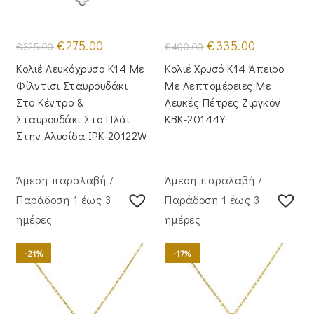
Original
Η
Original
Η
€
275.00
€
335.00
€
325.00
€
400.00
price
τρέχουσα
price
τρέχουσα
was:
τιμή
was:
τιμή
Κολιέ Λευκόχρυσο Κ14 Με
Κολιέ Χρυσό Κ14 Άπειρο
€325.00.
είναι:
€400.00.
είναι:
€275.00.
€335.00.
Φίλντισι Σταυρουδάκι
Με Λεπτομέρειες Με
Στο Κέντρο &
Λευκές Πέτρες Ζιργκόν
Σταυρουδάκι Στο Πλάι
KBK-20144Y
Στην Αλυσίδα IPK-20122W
Άμεση παραλαβή /
Άμεση παραλαβή /
Παράδoση 1 έως 3
Παράδoση 1 έως 3
ημέρες
ημέρες
-21%
-17%