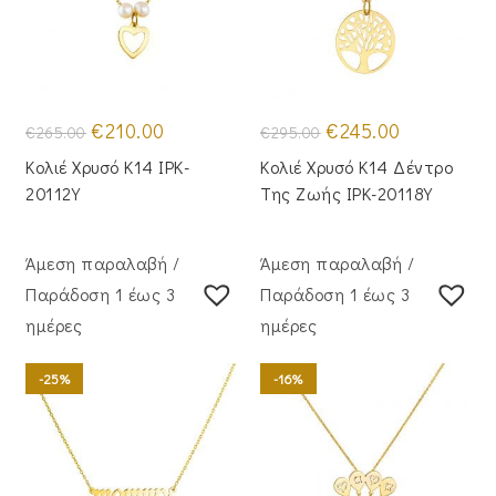
Original
Η
Original
Η
€
210.00
€
245.00
€
265.00
€
295.00
price
τρέχουσα
price
τρέχουσα
was:
τιμή
was:
τιμή
Κολιέ Χρυσό Κ14 IPK-
Κολιέ Χρυσό Κ14 Δέντρο
€265.00.
είναι:
€295.00.
είναι:
€210.00.
€245.00.
20112Y
Της Ζωής IPK-20118Y
Άμεση παραλαβή /
Άμεση παραλαβή /
Παράδoση 1 έως 3
Παράδoση 1 έως 3
ημέρες
ημέρες
-25%
-16%