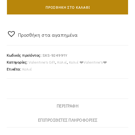
Χρυσό
ΠΡΟΣΘΉΚΗ ΣΤΟ ΚΑΛΆΘΙ
Αστέρι
Με
Λευκές
Προσθήκη στα αγαπημένα
Πέτρες
Ζιργκόν
SXS-
Κωδικός προϊόντος:
SXS-924991Y
924991Y
Κατηγορίες:
Valentine's Gift
,
Κολιέ
,
Κολιέ ❤️Valentine's❤️
ποσότητα
Ετικέτα:
Κολιέ
ΠΕΡΙΓΡΑΦΉ
ΕΠΙΠΡΌΣΘΕΤΕΣ ΠΛΗΡΟΦΟΡΊΕΣ