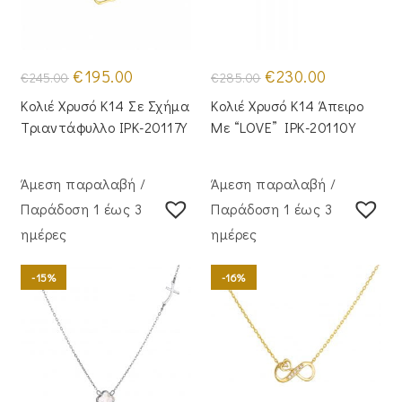
Original
Η
Original
Η
€
195.00
€
230.00
€
245.00
€
285.00
price
τρέχουσα
price
τρέχουσα
was:
τιμή
was:
τιμή
Κολιέ Χρυσό Κ14 Σε Σχήμα
Κολιέ Χρυσό Κ14 Άπειρο
€245.00.
είναι:
€285.00.
είναι:
€195.00.
€230.00.
Τριαντάφυλλο IPK-20117Y
Με “LOVE” IPK-20110Y
Άμεση παραλαβή /
Άμεση παραλαβή /
Παράδoση 1 έως 3
Παράδoση 1 έως 3
ημέρες
ημέρες
-15%
-16%