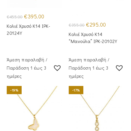
Original
Η
€
395.00
€
455.00
price
τρέχουσα
was:
τιμή
Original
Η
€
295.00
€
355.00
Κολιέ Χρυσό Κ14 IPK-
€455.00.
είναι:
price
τρέχουσα
€395.00.
was:
τιμή
20124Y
Κολιέ Χρυσό Κ14
€355.00.
είναι:
€295.00.
“Μανούλα” IPK-20102Y
Άμεση παραλαβή /
Άμεση παραλαβή /
Παράδoση 1 έως 3
Παράδoση 1 έως 3
ημέρες
ημέρες
-19%
-17%