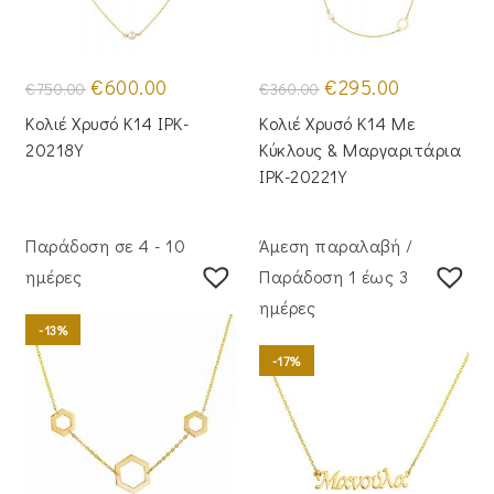
Original
Η
Original
Η
€
600.00
€
295.00
€
750.00
€
360.00
price
τρέχουσα
price
τρέχουσα
was:
τιμή
was:
τιμή
Κολιέ Χρυσό Κ14 IPK-
Κολιέ Χρυσό Κ14 Με
€750.00.
είναι:
€360.00.
είναι:
€600.00.
€295.00.
20218Y
Κύκλους & Μαργαριτάρια
IPK-20221Y
Παράδοση σε 4 - 10
Άμεση παραλαβή /
ημέρες
Παράδoση 1 έως 3
ημέρες
-13%
-17%