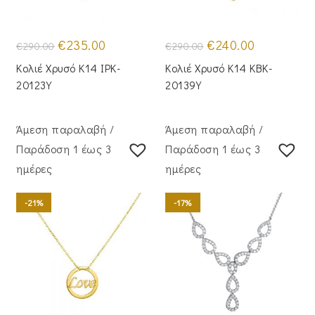
Original
Η
Original
Η
€
235.00
€
240.00
€
290.00
€
290.00
price
τρέχουσα
price
τρέχουσα
was:
τιμή
was:
τιμή
Κολιέ Χρυσό Κ14 IPK-
Κολιέ Χρυσό Κ14 KBK-
€290.00.
είναι:
€290.00.
είναι:
€235.00.
€240.00.
20123Y
20139Y
Άμεση παραλαβή /
Άμεση παραλαβή /
Παράδoση 1 έως 3
Παράδoση 1 έως 3
ημέρες
ημέρες
-21%
-17%