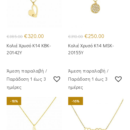
Original
Η
Original
Η
€
320.00
€
250.00
€
385.00
€
310.00
price
τρέχουσα
price
τρέχουσα
was:
τιμή
was:
τιμή
Κολιέ Χρυσό Κ14 KBK-
Κολιέ Χρυσό Κ14 MSK-
€385.00.
είναι:
€310.00.
είναι:
€320.00.
€250.00.
20142Y
20155Y
Άμεση παραλαβή /
Άμεση παραλαβή /
Παράδoση 1 έως 3
Παράδoση 1 έως 3
ημέρες
ημέρες
-18%
-16%