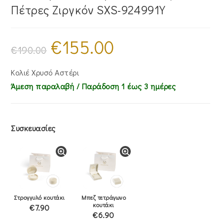
Πέτρες Ζιργκόν SXS-924991Y
€
155.00
Original
Η
price
τρέχουσα
€
190.00
was:
τιμή
€190.00.
είναι:
€155.00.
Κολιέ Χρυσό Αστέρι
Άμεση παραλαβή / Παράδoση 1 έως 3 ημέρες
Συσκευασίες
Στρογγυλό κουτάκι
Μπεζ τετράγωνο
κουτάκι
€7.90
€6.90