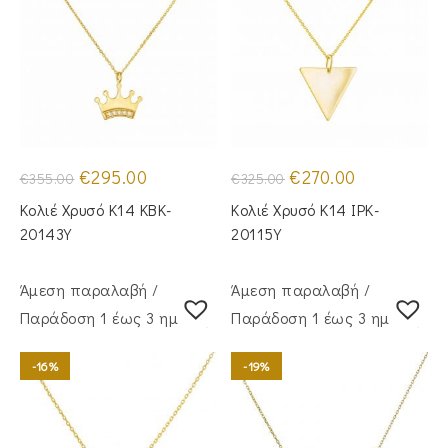
Original
Η
Original
Η
€
295.00
€
270.00
€
355.00
€
325.00
price
τρέχουσα
price
τρέχουσα
was:
τιμή
was:
τιμή
Κολιέ Χρυσό Κ14 KBK-
Κολιέ Χρυσό Κ14 IPK-
€355.00.
είναι:
€325.00.
είναι:
€295.00.
€270.00.
20143Y
20115Y
Άμεση παραλαβή /
Άμεση παραλαβή /
Παράδoση 1 έως 3 ημέρες
Παράδoση 1 έως 3 ημέρες
-16%
-19%