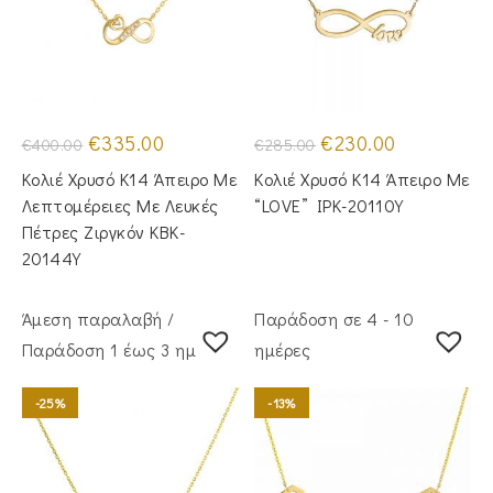
Original
Η
Original
Η
€
335.00
€
230.00
€
400.00
€
285.00
price
τρέχουσα
price
τρέχουσα
was:
τιμή
was:
τιμή
Κολιέ Χρυσό Κ14 Άπειρο Με
Κολιέ Χρυσό Κ14 Άπειρο Με
€400.00.
είναι:
€285.00.
είναι:
€335.00.
€230.00.
Λεπτομέρειες Με Λευκές
“LOVE” IPK-20110Y
Πέτρες Ζιργκόν KBK-
20144Y
Άμεση παραλαβή /
Παράδοση σε 4 - 10
Παράδoση 1 έως 3 ημέρες
ημέρες
-25%
-13%