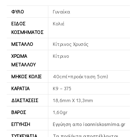
ΦΎΛΟ
Γυναίκα
ΕΊΔΟΣ
Κολιέ
ΚΟΣΜΉΜΑΤΟΣ
ΜΈΤΑΛΛΟ
Κίτρινος Xρυσός
ΧΡΏΜΑ
Κίτρινο
ΜΕΤΆΛΛΟΥ
ΜΉΚΟΣ ΚΟΛΙΈ
40cm(+προέκταση 5cm)
ΚΑΡΆΤΙΑ
Κ9 – 375
ΔΙΑΣΤΆΣΕΙΣ
18,6mm X 13,3mm
ΒΆΡΟΣ
1,60gr
ΕΓΓΎΗΣΗ
Εγγύηση απο ioanniskosmima.gr
ΣΥΣΚΕΥΑΣΊΑ
Τα προϊόντα αποστέλλονται