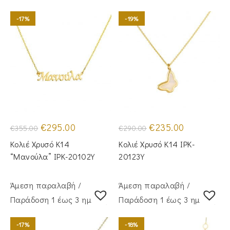
-17%
-19%
Original
Η
Original
Η
€
295.00
€
235.00
€
355.00
€
290.00
price
τρέχουσα
price
τρέχουσα
was:
τιμή
was:
τιμή
Κολιέ Χρυσό Κ14
Κολιέ Χρυσό Κ14 IPK-
€355.00.
είναι:
€290.00.
είναι:
€295.00.
€235.00.
“Μανούλα” IPK-20102Y
20123Y
Άμεση παραλαβή /
Άμεση παραλαβή /
Παράδoση 1 έως 3 ημέρες
Παράδoση 1 έως 3 ημέρες
-17%
-18%