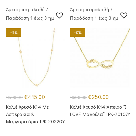
Άμεση παραλαβή /
Άμεση παραλαβή /
Παράδoση 1 έως 3 ημέρες
Παράδoση 1 έως 3 ημέρες
-17%
-17%
Original
Η
Original
Η
€
415.00
€
250.00
€
500.00
€
300.00
price
τρέχουσα
price
τρέχουσα
was:
τιμή
was:
τιμή
Κολιέ Χρυσό Κ14 Με
Κολιέ Χρυσό Κ14 Άπειρο “I
€500.00.
είναι:
€300.00.
είναι:
€415.00.
€250.00.
Αστεράκια &
LOVE Μανούλα” IPK-20107Y
Μαργαριτάρια IPK-20220Y