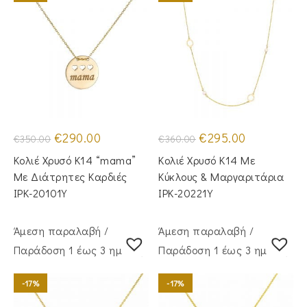
Original
Η
Original
Η
€
290.00
€
295.00
€
350.00
€
360.00
price
τρέχουσα
price
τρέχουσα
was:
τιμή
was:
τιμή
Κολιέ Χρυσό Κ14 “mama”
Κολιέ Χρυσό Κ14 Με
€350.00.
είναι:
€360.00.
είναι:
€290.00.
€295.00.
Με Διάτρητες Καρδιές
Κύκλους & Μαργαριτάρια
IPK-20101Y
IPK-20221Y
Άμεση παραλαβή /
Άμεση παραλαβή /
Παράδoση 1 έως 3 ημέρες
Παράδoση 1 έως 3 ημέρες
-17%
-17%