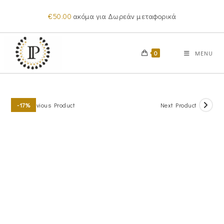
Skip
€
50.00
ακόμα για Δωρεάν μεταφορικά
to
content
0
MENU
Previous Product
Next Product
-17%