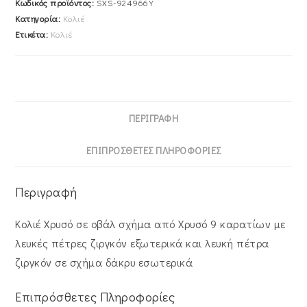
Κωδικός προϊόντος:
SXS-924966Y
καρατίων
Κατηγορία:
Κολιέ
με
Ετικέτα:
Κολιέ
λευκές
πέτρες
ζιργκόν
εξωτερικά
και
ΠΕΡΙΓΡΑΦΉ
λευκή
πέτρα
ΕΠΙΠΡΌΣΘΕΤΕΣ ΠΛΗΡΟΦΟΡΊΕΣ
ζιργκόν
σε
Περιγραφή
σχήμα
δάκρυ
Κολιέ Χρυσό σε οβάλ σχήμα από Χρυσό 9 καρατίων με
εσωτερικά
λευκές πέτρες ζιργκόν εξωτερικά και λευκή πέτρα
SXS-
ζιργκόν σε σχήμα δάκρυ εσωτερικά
924966Y
ποσότητα
Επιπρόσθετες Πληροφορίες