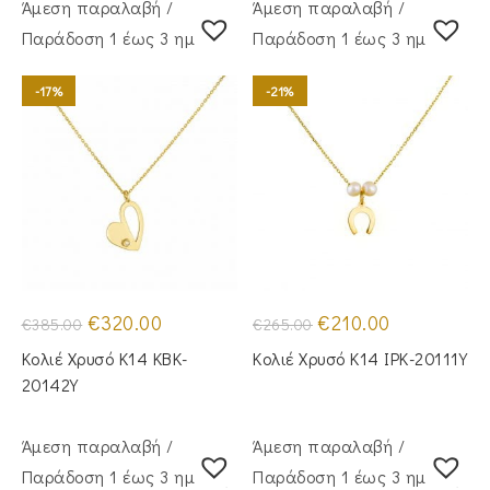
Άμεση παραλαβή /
Άμεση παραλαβή /
Παράδoση 1 έως 3 ημέρες
Παράδoση 1 έως 3 ημέρες
-17%
-21%
Original
Η
Original
Η
€
320.00
€
210.00
€
385.00
€
265.00
price
τρέχουσα
price
τρέχουσα
was:
τιμή
was:
τιμή
Κολιέ Χρυσό Κ14 KBK-
Κολιέ Χρυσό Κ14 IPK-20111Y
€385.00.
είναι:
€265.00.
είναι:
€320.00.
€210.00.
20142Y
Άμεση παραλαβή /
Άμεση παραλαβή /
Παράδoση 1 έως 3 ημέρες
Παράδoση 1 έως 3 ημέρες