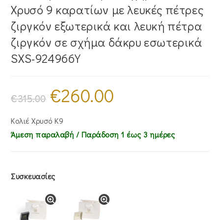
Χρυσό 9 καρατίων με λευκές πέτρες
ζιργκόν εξωτερικά και λευκή πέτρα
ζιργκόν σε σχήμα δάκρυ εσωτερικά
SXS-924966Y
€
260.00
Original
Η
price
τρέχουσα
€
315.00
was:
τιμή
€315.00.
είναι:
€260.00.
Κολιέ Χρυσό Κ9
Άμεση παραλαβή / Παράδoση 1 έως 3 ημέρες
Συσκευασίες