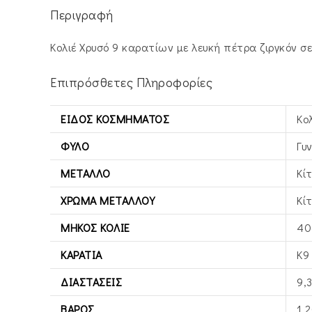
Περιγραφή
Κολιέ Χρυσό 9 καρατίων με λευκή πέτρα ζιργκόν σ
Επιπρόσθετες Πληροφορίες
ΕΊΔΟΣ ΚΟΣΜΉΜΑΤΟΣ
Κο
ΦΎΛΟ
Γυ
ΜΈΤΑΛΛΟ
Κί
ΧΡΏΜΑ ΜΕΤΆΛΛΟΥ
Κί
ΜΉΚΟΣ ΚΟΛΙΈ
40
ΚΑΡΆΤΙΑ
Κ9
ΔΙΑΣΤΆΣΕΙΣ
9,
ΒΆΡΟΣ
1,