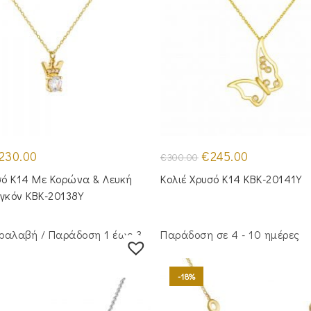
iginal
Η
Original
Η
230.00
€
245.00
€
300.00
ice
τρέχουσα
price
τρέχουσα
s:
τιμή
was:
τιμή
σό Κ14 Με Κορώνα & Λευκή
Κολιέ Χρυσό Κ14 KBK-20141Y
90.00.
είναι:
€300.00.
είναι:
€230.00.
€245.00.
γκόν KBK-20138Y
ραλαβή / Παράδoση 1 έως 3
Παράδοση σε 4 - 10 ημέρες
-18%