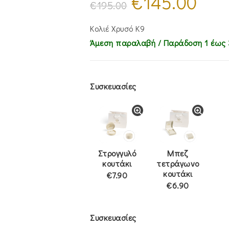
€
145.00
price
τρέχουσα
€
195.00
was:
τιμή
€195.00.
είναι:
€145.00.
Κολιέ Χρυσό Κ9
Άμεση παραλαβή / Παράδoση 1 έως 
Συσκευασίες
Στρογγυλό
Μπεζ
κουτάκι
τετράγωνο
κουτάκι
€7.90
€6.90
Συσκευασίες