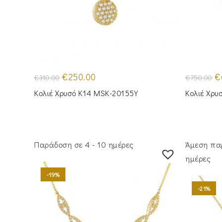
Original
Η
Or
€
250.00
€
€
310.00
€
750.00
price
τρέχουσα
pr
was:
τιμή
wa
Κολιέ Χρυσό Κ14 MSK-20155Y
Κολιέ Χρυ
€310.00.
είναι:
€7
€250.00.
Παράδοση σε 4 - 10 ημέρες
Άμεση πα
ημέρες
-19%
-21%