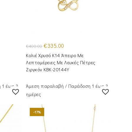
Original
Η
€
335.00
€
400.00
price
τρέχουσα
was:
τιμή
Κολιέ Χρυσό Κ14 Άπειρο Με
€400.00.
είναι:
€335.00.
Λεπτομέρειες Με Λευκές Πέτρες
Ζιργκόν KBK-20144Y
 1 έως 3
Άμεση παραλαβή / Παράδoση 1 έως 3
ημέρες
-17%