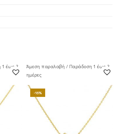
 1 έως 3
Άμεση παραλαβή / Παράδoση 1 έως 3
ημέρες
-16%