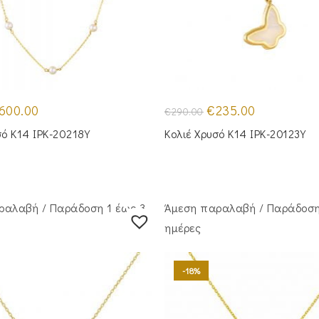
iginal
Η
Original
Η
600.00
€
235.00
€
290.00
ice
τρέχουσα
price
τρέχουσα
s:
τιμή
was:
τιμή
σό Κ14 IPK-20218Y
Κολιέ Χρυσό Κ14 IPK-20123Y
50.00.
είναι:
€290.00.
είναι:
€600.00.
€235.00.
ραλαβή / Παράδoση 1 έως 3
Άμεση παραλαβή / Παράδoση
ημέρες
-18%