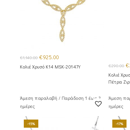
Original
Η
€
925.00
€
1,140.00
price
τρέχουσα
was:
τιμή
Or
€
€
290.00
Κολιέ Χρυσό Κ14 MSK-20147Y
€1,140.00.
είναι:
pr
€925.00.
wa
Κολιέ Χρυ
€2
Πέτρα Ζιρ
Άμεση παραλαβή / Παράδoση 1 έως 3
Άμεση πα
ημέρες
ημέρες
-15%
-17%