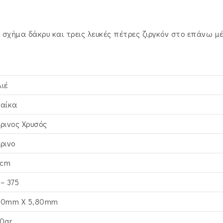
στο
επάνω
μέρος
ε σχήμα δάκρυ και τρεις λευκές πέτρες ζιργκόν στο επάνω μ
SXS-
924975Y
ποσότητα
λιέ
ναίκα
τρινος Xρυσός
τρινο
cm
 – 375
30mm Χ 5,80mm
20gr