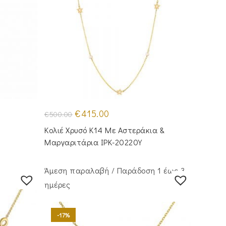
Original
Η
€
415.00
€
500.00
price
τρέχουσα
was:
τιμή
Κολιέ Χρυσό Κ14 Με Αστεράκια &
€500.00.
είναι:
€415.00.
Μαργαριτάρια IPK-20220Y
Άμεση παραλαβή / Παράδoση 1 έως 3
ημέρες
-17%