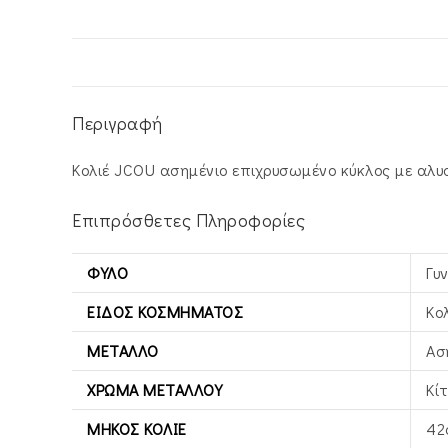
Περιγραφή
Κολιέ JCOU ασημένιο επιχρυσωμένο κύκλος με αλυ
Επιπρόσθετες Πληροφορίες
ΦΎΛΟ
Γυ
ΕΊΔΟΣ ΚΟΣΜΉΜΑΤΟΣ
Κο
ΜΈΤΑΛΛΟ
Ασ
ΧΡΏΜΑ ΜΕΤΆΛΛΟΥ
Κί
ΜΉΚΟΣ ΚΟΛΙΈ
42