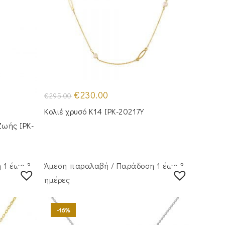
Original
Η
€
230.00
€
295.00
price
τρέχουσα
was:
τιμή
Κολιέ χρυσό Κ14 IPK-20217Y
€295.00.
είναι:
€230.00.
Ζωής IPK-
 1 έως 3
Άμεση παραλαβή / Παράδoση 1 έως 3
ημέρες
-16%