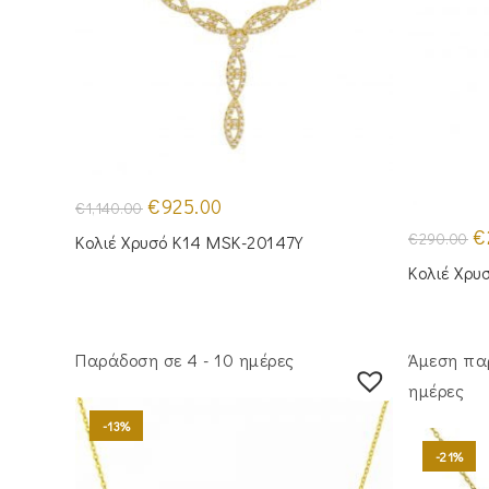
Original
Η
€
925.00
€
1,140.00
price
τρέχουσα
was:
τιμή
Or
€
€
290.00
Κολιέ Χρυσό Κ14 MSK-20147Y
€1,140.00.
είναι:
pr
€925.00.
wa
Κολιέ Χρυ
€2
Παράδοση σε 4 - 10 ημέρες
Άμεση πα
ημέρες
-13%
-21%