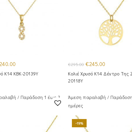
iginal
Η
Original
Η
240.00
€
245.00
€
295.00
ice
τρέχουσα
price
τρέχουσα
s:
τιμή
was:
τιμή
σό Κ14 KBK-20139Y
Κολιέ Χρυσό Κ14 Δέντρο Της 
90.00.
είναι:
€295.00.
είναι:
€240.00.
€245.00.
20118Y
ραλαβή / Παράδoση 1 έως 3
Άμεση παραλαβή / Παράδoση
ημέρες
-19%