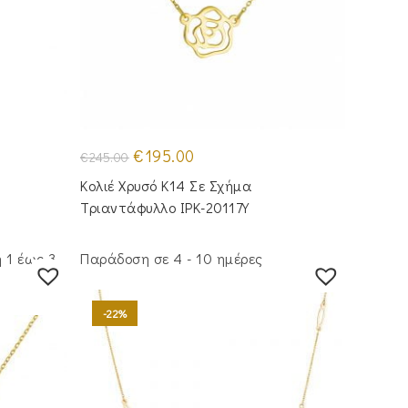
Original
Η
€
195.00
€
245.00
price
τρέχουσα
was:
τιμή
Κολιέ Χρυσό Κ14 Σε Σχήμα
€245.00.
είναι:
€195.00.
Τριαντάφυλλο IPK-20117Y
 1 έως 3
Παράδοση σε 4 - 10 ημέρες
-22%