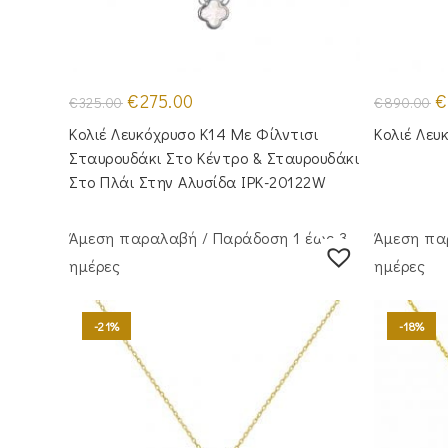
Original
Η
Or
€
275.00
€
€
325.00
€
890.00
price
τρέχουσα
pr
was:
τιμή
w
Κολιέ Λευκόχρυσο Κ14 Με Φίλντισι
Κολιέ Λε
€325.00.
είναι:
€
€275.00.
Σταυρουδάκι Στο Κέντρο & Σταυρουδάκι
Στο Πλάι Στην Αλυσίδα IPK-20122W
Άμεση παραλαβή / Παράδoση 1 έως 3
Άμεση πα
ημέρες
ημέρες
-21%
-18%