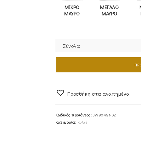
ΜΙΚΡΟ
ΜΕΓΑΛΟ
ΜΑΥΡΟ
ΜΑΥΡΟ
Σύνολο:
Κολιέ
JCOU
ΠΡ
Ασημένιο
Επιχρυσωμένο
JW904G1-
Προσθήκη στα αγαπημένα
02
ποσότητα
Κωδικός προϊόντος:
JW904G1-02
Κατηγορία:
Κολιέ