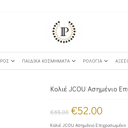
ΥΡΟΣ
ΠΑΙΔΙΚΑ ΚΟΣΜΗΜΑΤΑ
ΡΟΛΟΓΙΑ
ΑΞΕΣ
Κολιέ JCOU Ασημένιο Ε
€
52.00
Original
Η
price
τρέχουσα
€
65.00
was:
τιμή
€65.00.
είναι:
€52.00.
Κολιέ JCOU Ασημένιο Επιχρυσωμένο