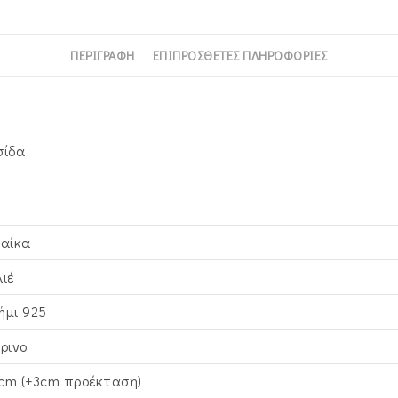
ΠΕΡΙΓΡΑΦΉ
ΕΠΙΠΡΌΣΘΕΤΕΣ ΠΛΗΡΟΦΟΡΊΕΣ
σίδα
ναίκα
λιέ
ήμι 925
τρινο
cm (+3cm προέκταση)