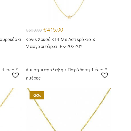
Original
Η
€
415.00
€
500.00
price
τρέχουσα
was:
τιμή
ταυρουδάκι
Κολιέ Χρυσό Κ14 Με Αστεράκια &
€500.00.
είναι:
€415.00.
Μαργαριτάρια IPK-20220Y
 1 έως 3
Άμεση παραλαβή / Παράδoση 1 έως 3
ημέρες
-20%