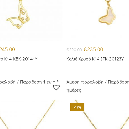
iginal
Η
Original
Η
245.00
€
235.00
€
290.00
ice
τρέχουσα
price
τρέχουσα
s:
τιμή
was:
τιμή
σό Κ14 KBK-20141Y
Κολιέ Χρυσό Κ14 IPK-20123Y
00.00.
είναι:
€290.00.
είναι:
€245.00.
€235.00.
ραλαβή / Παράδoση 1 έως 3
Άμεση παραλαβή / Παράδoση
ημέρες
-17%