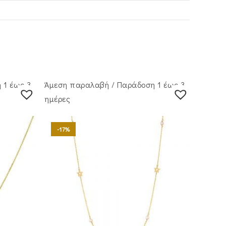
 1 έως 3
Άμεση παραλαβή / Παράδoση 1 έως 3
ημέρες
-17%