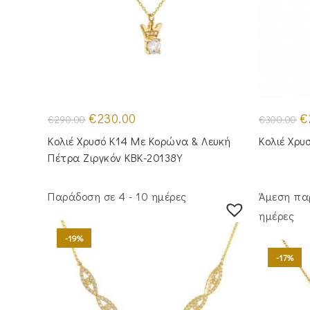
Original
Η
Or
€
230.00
€
€
290.00
€
300.00
price
τρέχουσα
pr
was:
τιμή
wa
Κολιέ Χρυσό Κ14 Με Κορώνα & Λευκή
Κολιέ Χρυ
€290.00.
είναι:
€3
€230.00.
Πέτρα Ζιργκόν KBK-20138Y
Παράδοση σε 4 - 10 ημέρες
Άμεση πα
ημέρες
-19%
-17%