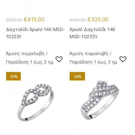
Original
Η
Original
Η
€
415.00
€
335.00
€
520.00
€
430.00
price
τρέχουσα
price
τρέχουσα
was:
τιμή
was:
τιμή
Δαχτυλίδι Χρυσό 14Κ MSD-
Χρυσό Δαχτυλίδι 14K
€520.00.
είναι:
€430.00.
είναι:
€415.00.
€335.00.
10223Y
MSD-10255Y
Άμεση παραλαβή /
Άμεση παραλαβή /
Παράδoση 1 έως 3 ημέρες
Παράδoση 1 έως 3 ημέρες
-21%
-22%