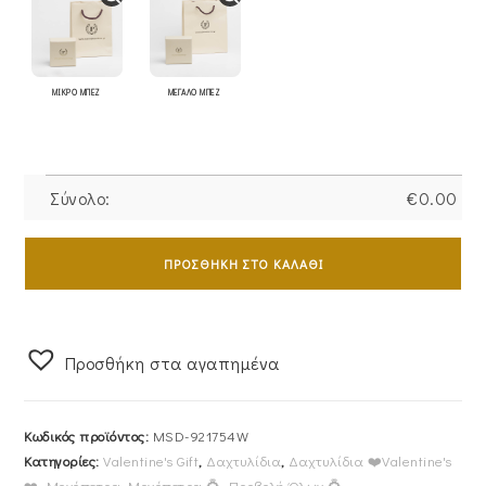
ΜΙΚΡΟ ΜΠΕΖ
ΜΕΓΑΛΟ ΜΠΕΖ
Σύνολο:
€
0.00
Μονόπετρο
Δαχτυλίδι
ΠΡΟΣΘΉΚΗ ΣΤΟ ΚΑΛΆΘΙ
Λευκόχρυσο
Mε
Λευκή
Προσθήκη στα αγαπημένα
Στρόγγυλη
Πέτρα
Ζιργκόν
Κωδικός προϊόντος:
MSD-921754W
MSD-
Κατηγορίες:
Valentine's Gift
,
Δαχτυλίδια
,
Δαχτυλίδια ❤️Valentine's
921754W
❤️
,
Μονόπετρα
,
Μονόπετρα 💍
,
Προβολή Όλων 💍