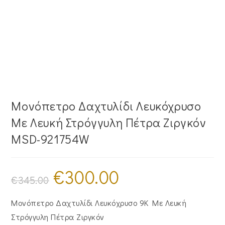
Μονόπετρο Δαχτυλίδι Λευκόχρυσο
Mε Λευκή Στρόγγυλη Πέτρα Ζιργκόν
MSD-921754W
€
300.00
Original
Η
price
τρέχουσα
€
345.00
was:
τιμή
€345.00.
είναι:
€300.00.
Μονόπετρο Δαχτυλίδι Λευκόχρυσο 9K Mε Λευκή
Στρόγγυλη Πέτρα Ζιργκόν