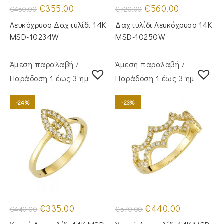
Original
Η
Original
Η
€
355.00
€
560.00
€
450.00
€
720.00
price
τρέχουσα
price
τρέχουσα
was:
τιμή
was:
τιμή
Λευκόχρυσο Δαχτυλίδι 14Κ
Δαχτυλίδι Λευκόχρυσο 14Κ
€450.00.
είναι:
€720.00.
είναι:
€355.00.
€560.00.
MSD-10234W
MSD-10250W
Άμεση παραλαβή /
Άμεση παραλαβή /
Παράδoση 1 έως 3 ημέρες
Παράδoση 1 έως 3 ημέρες
-24%
-23%
Original
Η
Original
Η
€
335.00
€
440.00
€
440.00
€
570.00
price
τρέχουσα
price
τρέχουσα
was:
τιμή
was:
τιμή