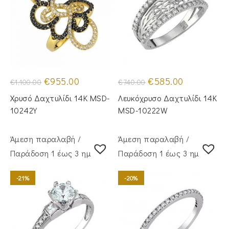
Original
Η
Original
Η
€
955.00
€
585.00
€
1,100.00
€
740.00
price
τρέχουσα
price
τρέχουσα
was:
τιμή
was:
τιμή
Χρυσό Δαχτυλίδι 14Κ MSD-
Λευκόχρυσο Δαχτυλίδι 14K
€1,100.00.
είναι:
€740.00.
είναι:
€955.00.
€585.00.
10242Y
MSD-10222W
Άμεση παραλαβή /
Άμεση παραλαβή /
Παράδoση 1 έως 3 ημέρες
Παράδoση 1 έως 3 ημέρες
-21%
-20%