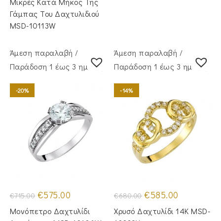
Μικρές Κατά Μήκος Της
Γάμπας Του Δαχτυλιδιού
MSD-10113W
Άμεση παραλαβή /
Άμεση παραλαβή /
Παράδoση 1 έως 3 ημέρες
Παράδoση 1 έως 3 ημέρες
-20%
-14%
Original
Η
Original
Η
€
575.00
€
585.00
€
715.00
€
680.00
price
τρέχουσα
price
τρέχουσα
was:
τιμή
was:
τιμή
Μονόπετρο Δαχτυλίδι
Χρυσό Δαχτυλίδι 14Κ MSD-
€715.00.
είναι:
€680.00.
είναι:
€575.00.
€585.00.