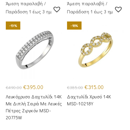
Άμεση παραλαβή /
Άμεση παραλαβή /
Παράδoση 1 έως 3 ημέρες
Παράδoση 1 έως 3 ημέρες
-19%
-18%
Original
Η
Original
Η
€
395.00
€
315.00
€
490.00
€
385.00
price
τρέχουσα
price
τρέχουσα
was:
τιμή
was:
τιμή
Λευκόχρυσο Δαχτυλίδι 14Κ
Δαχτυλίδι Χρυσό 14K
€490.00.
είναι:
€385.00.
είναι:
€395.00.
€315.00.
Με Διπλή Σειρά Με Λευκές
MSD-10218Y
Πέτρες Ζιργκόν MSD-
20775W