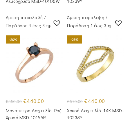
Λευκόχρυσο MSD-10106W
10239Y
Άμεση παραλαβή /
Άμεση παραλαβή /
Παράδoση 1 έως 3 ημέρες
Παράδoση 1 έως 3 ημέρες
-20%
-23%
Original
Η
Original
Η
€
440.00
€
440.00
€
550.00
€
570.00
price
τρέχουσα
price
τρέχουσα
was:
τιμή
was:
τιμή
Μονόπετρο Δαχτυλίδι Ροζ
Χρυσό Δαχτυλίδι 14Κ MSD-
€550.00.
είναι:
€570.00.
είναι:
€440.00.
€440.00.
Χρυσό MSD-10155R
10238Y