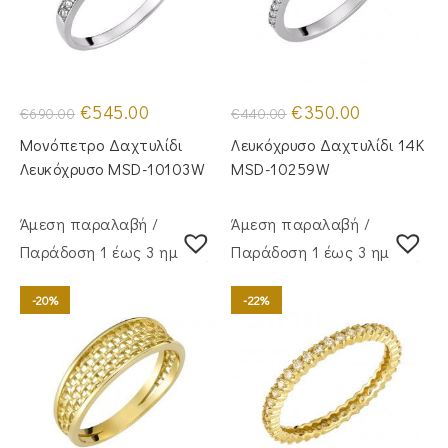
Original
Η
Original
Η
€
545.00
€
350.00
€
690.00
€
440.00
price
τρέχουσα
price
τρέχουσα
was:
τιμή
was:
τιμή
Μονόπετρο Δαχτυλίδι
Λευκόχρυσο Δαχτυλίδι 14Κ
€690.00.
είναι:
€440.00.
είναι:
€545.00.
€350.00.
Λευκόχρυσο MSD-10103W
MSD-10259W
Άμεση παραλαβή /
Άμεση παραλαβή /
Παράδoση 1 έως 3 ημέρες
Παράδoση 1 έως 3 ημέρες
-20%
-22%