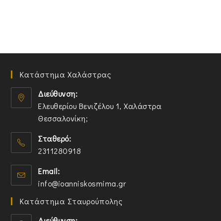
Κατάστημα Χαλάστρας
Διεύθυνση:
Ελευθερίου Βενιζέλου 1, Χαλάστρα
Θεσσαλονίκη;
O
Σταθερό:
p
2311280918
e
n
O
Email:
s
p
O
info@ioanniskosmima.gr
i
e
p
n
n
Κατάστημα Σταυρούπολης
e
a
s
n
n
i
Διεύθυνση: