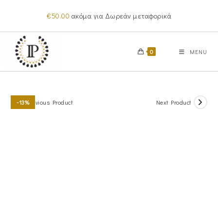
Skip
€
50.00
ακόμα για Δωρεάν μεταφορικά
to
content
0
MENU
Previous Product
Next Product
-13%