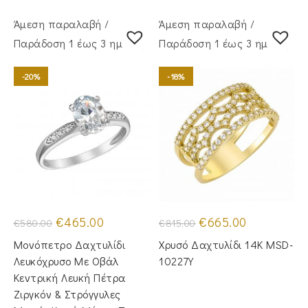
Άμεση παραλαβή /
Άμεση παραλαβή /
Παράδoση 1 έως 3 ημέρες
Παράδoση 1 έως 3 ημέρες
-20%
-18%
Original
Η
Original
Η
€
465.00
€
665.00
€
580.00
€
815.00
price
τρέχουσα
price
τρέχουσα
was:
τιμή
was:
τιμή
Μονόπετρο Δαχτυλίδι
Χρυσό Δαχτυλίδι 14Κ MSD-
€580.00.
είναι:
€815.00.
είναι:
€465.00.
€665.00.
Λευκόχρυσο Με Οβάλ
10227Y
Κεντρική Λευκή Πέτρα
Ζιργκόν & Στρόγγυλες