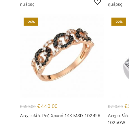
ημέρες
ημέρες
-20%
-22%
Original
Η
Or
€
440.00
€
€
550.00
€
720.00
price
τρέχουσα
pr
was:
τιμή
wa
Δαχτυλίδι Ροζ Χρυσό 14Κ MSD-10245R
Δαχτυλίδι
€550.00.
είναι:
€7
€440.00.
10250W