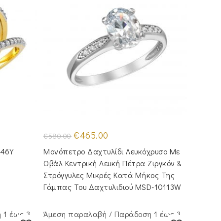
Original
Η
€
465.00
€
580.00
price
τρέχουσα
was:
τιμή
246Y
Μονόπετρο Δαχτυλίδι Λευκόχρυσο Με
€580.00.
είναι:
€465.00.
Οβάλ Κεντρική Λευκή Πέτρα Ζιργκόν &
Στρόγγυλες Μικρές Κατά Μήκος Της
Γάμπας Του Δαχτυλιδιού MSD-10113W
 1 έως 3
Άμεση παραλαβή / Παράδoση 1 έως 3