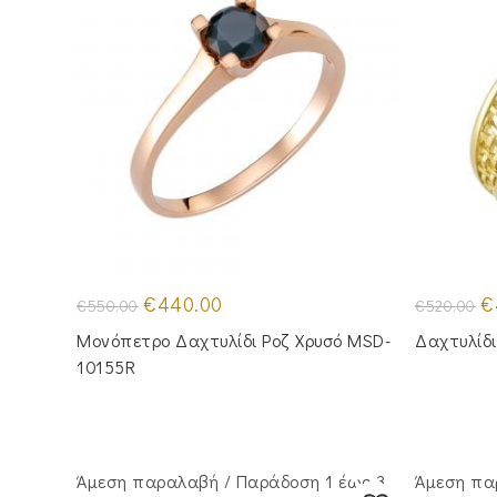
Original
Η
Or
€
440.00
€
€
550.00
€
520.00
price
τρέχουσα
pr
was:
τιμή
wa
Μονόπετρο Δαχτυλίδι Ροζ Χρυσό MSD-
Δαχτυλίδ
€550.00.
είναι:
€5
€440.00.
10155R
Άμεση παραλαβή / Παράδoση 1 έως 3
Άμεση πα