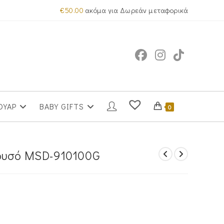
€
50.00
ακόμα για Δωρεάν μεταφορικά
ΟΥΑΡ
BABY GIFTS
0
ρυσό MSD-910100G
α
.