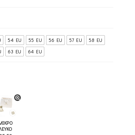
U
54 EU
55 EU
56 EU
57 EU
58 EU
U
63 EU
64 EU
ΜΙΚΡΟ
ΛΕΥΚΟ