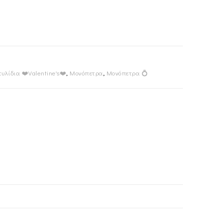
υλίδια ❤️Valentine's❤️
,
Μονόπετρα
,
Μονόπετρα 💍