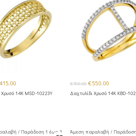
iginal
Η
Original
Η
415.00
€
550.00
€
700.00
ice
τρέχουσα
price
τρέχουσα
s:
τιμή
was:
τιμή
ι Χρυσό 14Κ MSD-10223Y
Δαχτυλίδι Χρυσό 14Κ KBD-10
20.00.
είναι:
€700.00.
είναι:
€415.00.
€550.00.
ραλαβή / Παράδoση 1 έως 3
Άμεση παραλαβή / Παράδoση