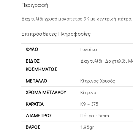
Περιγραφή
Δαχτυλίδι χρυσό μονόπετρο 9Κ με κεντρική πέτρα 
Επιπρόσθετες Πληροφορίες
ΦΎΛΟ
Γυναίκα
ΕΊΔΟΣ
Δαχτυλίδι, Δαχτυλίδι 
ΚΟΣΜΉΜΑΤΟΣ
ΜΈΤΑΛΛΟ
Κίτρινος Xρυσός
ΧΡΏΜΑ ΜΕΤΆΛΛΟΥ
Κίτρινο
ΚΑΡΆΤΙΑ
Κ9 – 375
ΔΙΆΜΕΤΡΟΣ
Πέτρα : 5mm
ΒΆΡΟΣ
1.95gr