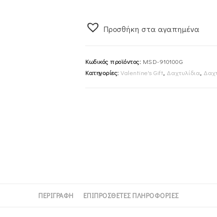
910100G
ποσότητα
Προσθήκη στα αγαπημένα
Κωδικός προϊόντος:
MSD-910100G
Κατηγορίες:
Valentine's Gift
,
Δαχτυλίδια
,
Δαχτ
ΠΕΡΙΓΡΑΦΉ
ΕΠΙΠΡΌΣΘΕΤΕΣ ΠΛΗΡΟΦΟΡΊΕΣ