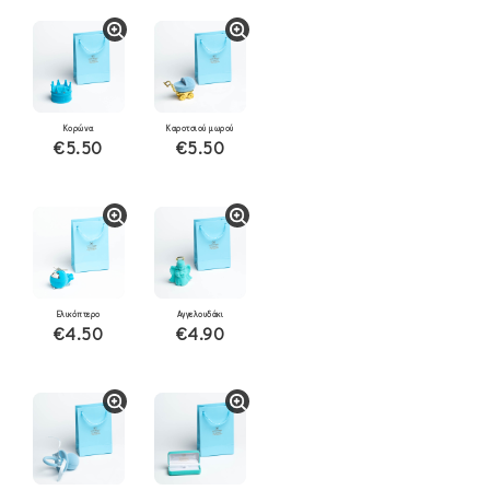
Κορώνα
Καροτσιού μωρού
€5.50
€5.50
Ελικόπτερο
Αγγελουδάκι
€4.50
€4.90