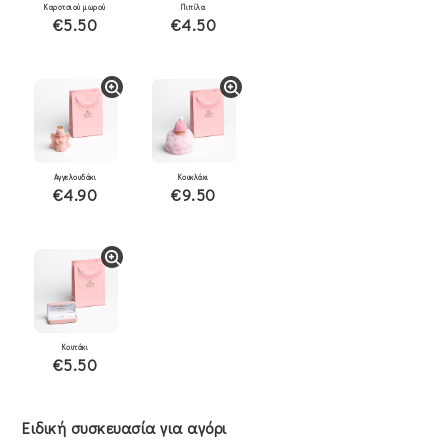
Καροτσιού μωρού
Πιπίλα
€5.50
€4.50
Αγγελουδάκι
Κουκλάκι
€4.90
€9.50
Κουτάκι
€5.50
Ειδική συσκευασία για αγόρι