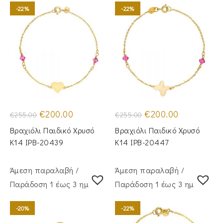
-22%
-22%
Original
Η
Original
Η
€
200.00
€
200.00
€
255.00
€
255.00
price
τρέχουσα
price
τρέχουσα
was:
τιμή
was:
τιμή
Βραχιόλι Παιδικό Χρυσό
Βραχιόλι Παιδικό Χρυσό
€255.00.
είναι:
€255.00.
είναι:
€200.00.
€200.00.
Κ14 IPB-20439
Κ14 IPB-20447
Άμεση παραλαβή /
Άμεση παραλαβή /
Παράδoση 1 έως 3 ημέρες
Παράδoση 1 έως 3 ημέρες
-20%
-22%