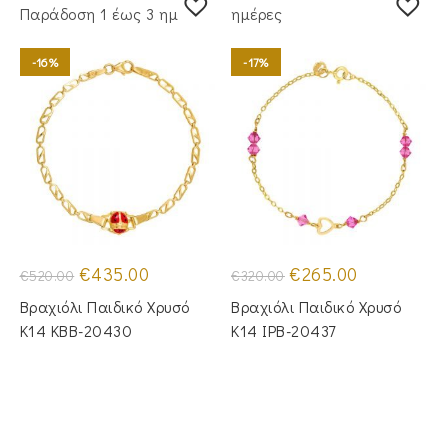
Παράδoση 1 έως 3 ημέρες
ημέρες
-16%
-17%
Original
Η
Original
Η
€
435.00
€
265.00
€
520.00
€
320.00
price
τρέχουσα
price
τρέχουσα
was:
τιμή
was:
τιμή
Βραχιόλι Παιδικό Χρυσό
Βραχιόλι Παιδικό Χρυσό
€520.00.
είναι:
€320.00.
είναι:
€435.00.
€265.00.
Κ14 KBB-20430
Κ14 IPB-20437