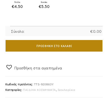
Πιπίλα
Κουτάκι
€4.50
€5.50
Σύνολο:
€
0.00
Παιδικά
Σκουλαρίκια
ΠΡΟΣΘΉΚΗ ΣΤΟ ΚΑΛΆΘΙ
Χρυσά
Κ9
"unicorn"
Προσθήκη στα αγαπημένα
Με
Σμάλτο
TTS-
Κωδικός προϊόντος:
TTS-920863Y
920863Y
Κατηγορίες:
ΠΑΙΔΙΚΑ ΚΟΣΜΗΜΑΤΑ
,
Σκουλαρίκια
ποσότητα