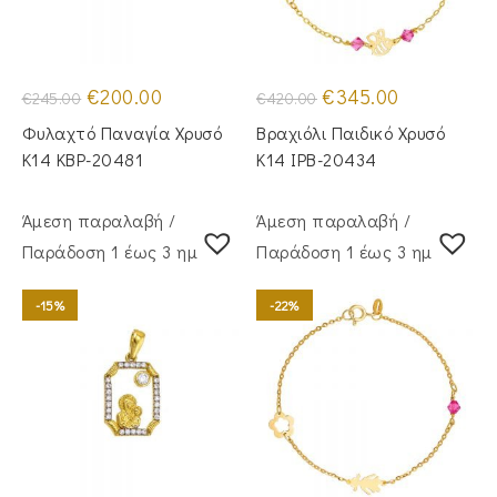
Original
Η
Original
Η
€
200.00
€
345.00
€
245.00
€
420.00
price
τρέχουσα
price
τρέχουσα
was:
τιμή
was:
τιμή
Φυλαχτό Παναγία Χρυσό
Βραχιόλι Παιδικό Χρυσό
€245.00.
είναι:
€420.00.
είναι:
€200.00.
€345.00.
Κ14 KBP-20481
Κ14 IPB-20434
Άμεση παραλαβή /
Άμεση παραλαβή /
Παράδoση 1 έως 3 ημέρες
Παράδoση 1 έως 3 ημέρες
-15%
-22%