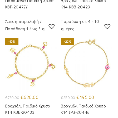
Παραμάνα Παιδική Χρυσή
Βραχιόλι Παιδικό Χρυσό
€275.00.
είναι:
€520.00.
είναι:
€230.00.
€435.00.
KBP-20472Υ
Κ14 KBB-20429
Άμεση παραλαβή /
Παράδοση σε 4 - 10
Παράδoση 1 έως 3 ημέρες
ημέρες
-15%
-22%
Original
Η
Original
Η
€
620.00
€
195.00
€
730.00
€
250.00
price
τρέχουσα
price
τρέχουσα
was:
τιμή
was:
τιμή
Βραχιόλι Παιδικό Χρυσό
Βραχιόλι Παιδικό Χρυσό
€730.00.
είναι:
€250.00.
είναι:
€620.00.
€195.00.
Κ14 KBB-20433
Κ14 IPB-20448