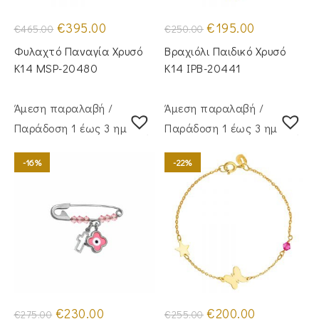
Original
Η
Original
Η
€
395.00
€
195.00
€
465.00
€
250.00
price
τρέχουσα
price
τρέχουσα
was:
τιμή
was:
τιμή
Φυλαχτό Παναγία Χρυσό
Βραχιόλι Παιδικό Χρυσό
€465.00.
είναι:
€250.00.
είναι:
€395.00.
€195.00.
Κ14 MSP-20480
Κ14 IPB-20441
Άμεση παραλαβή /
Άμεση παραλαβή /
Παράδoση 1 έως 3 ημέρες
Παράδoση 1 έως 3 ημέρες
-16%
-22%
Original
Η
Original
Η
€
230.00
€
200.00
€
275.00
€
255.00