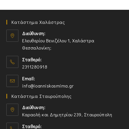
Κατάστημα Χαλάστρας
Διεύθυνση:
Ελευθερίου Βενιζέλου 1, Χαλάστρα
Θεσσαλονίκη;
O
Σταθερό:
p
2311280918
e
n
O
Email:
s
p
O
info@ioanniskosmima.gr
i
e
p
n
n
Κατάστημα Σταυρούπολης
e
a
s
n
n
i
Διεύθυνση:
s
e
n
Καραολή και Δημητρίου 239, Σταυρούπολη
i
w
y
O
n
t
o
Σταθερό:
p