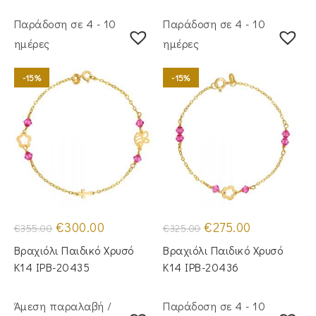
Παράδοση σε 4 - 10
Παράδοση σε 4 - 10
ημέρες
ημέρες
-15%
-15%
Original
Η
Original
Η
€
300.00
€
275.00
€
355.00
€
325.00
price
τρέχουσα
price
τρέχουσα
was:
τιμή
was:
τιμή
Βραχιόλι Παιδικό Χρυσό
Βραχιόλι Παιδικό Χρυσό
€355.00.
είναι:
€325.00.
είναι:
€300.00.
€275.00.
Κ14 IPB-20435
Κ14 IPB-20436
Άμεση παραλαβή /
Παράδοση σε 4 - 10