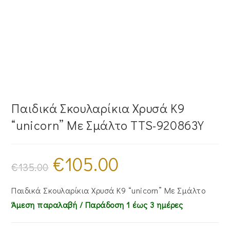
Παιδικά Σκουλαρίκια Χρυσά Κ9
“unicorn” Με Σμάλτο TTS-920863Y
€
105.00
Original
Η
price
τρέχουσα
€
135.00
was:
τιμή
€135.00.
είναι:
€105.00.
Παιδικά Σκουλαρίκια Χρυσά Κ9 “unicorn” Με Σμάλτο
Άμεση παραλαβή / Παράδoση 1 έως 3 ημέρες