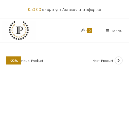
Skip
€
50.00
ακόμα για Δωρεάν μεταφορικά
to
content
0
MENU
Previous Product
Next Product
-22%