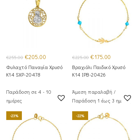
Original
Η
Original
Η
€
205.00
€
175.00
€
255.00
€
225.00
price
τρέχουσα
price
τρέχουσα
was:
τιμή
was:
τιμή
Φυλαχτό Παναγία Χρυσό
Βραχιόλι Παιδικό Χρυσό
€255.00.
είναι:
€225.00.
είναι:
€205.00.
€175.00.
Κ14 SXP-20478
Κ14 IPB-20426
Παράδοση σε 4 - 10
Άμεση παραλαβή /
ημέρες
Παράδoση 1 έως 3 ημέρες
-23%
-22%