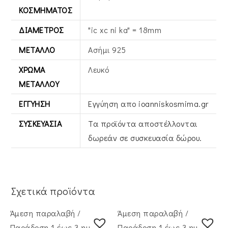
ΚΟΣΜΉΜΑΤΟΣ
ΔΙΆΜΕΤΡΟΣ
"ic xc ni ka" = 18mm
ΜΈΤΑΛΛΟ
Ασήμι 925
ΧΡΏΜΑ
Λευκό
ΜΕΤΆΛΛΟΥ
ΕΓΓΎΗΣΗ
Εγγύηση απο ioanniskosmima.gr
ΣΥΣΚΕΥΑΣΊΑ
Τα προϊόντα αποστέλλονται
δωρεάν σε συσκευασία δώρου.
Σχετικά προϊόντα
Άμεση παραλαβή /
Άμεση παραλαβή /
Παράδoση 1 έως 3 ημέρες
Παράδoση 1 έως 3 ημέρες