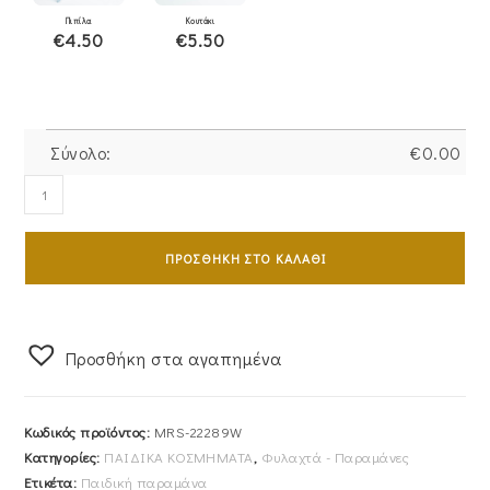
Πιπίλα
Κουτάκι
€4.50
€5.50
Σύνολο:
€
0.00
Παραμάνα
Να
Ζήσει
ΠΡΟΣΘΉΚΗ ΣΤΟ ΚΑΛΆΘΙ
Ασημένια
925
Επιπλατινωμένη
Με
Προσθήκη στα αγαπημένα
Στρόγγυλο
"IC
Κωδικός προϊόντος:
MRS-22289W
XC
Κατηγορίες:
ΠΑΙΔΙΚΑ ΚΟΣΜΗΜΑΤΑ
,
Φυλαχτά - Παραμάνες
NI
Ετικέτα:
Παιδική παραμάνα
KA"