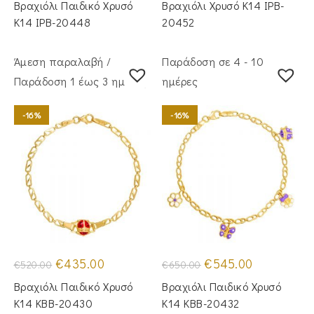
Βραχιόλι Παιδικό Χρυσό
Βραχιόλι Χρυσό Κ14 IPB-
€250.00.
είναι:
€265.00.
είναι:
€195.00.
€215.00.
Κ14 IPB-20448
20452
Άμεση παραλαβή /
Παράδοση σε 4 - 10
Παράδoση 1 έως 3 ημέρες
ημέρες
-16%
-16%
Original
Η
Original
Η
€
435.00
€
545.00
€
520.00
€
650.00
price
τρέχουσα
price
τρέχουσα
was:
τιμή
was:
τιμή
Βραχιόλι Παιδικό Χρυσό
Βραχιόλι Παιδικό Χρυσό
€520.00.
είναι:
€650.00.
είναι:
€435.00.
€545.00.
Κ14 KBB-20430
Κ14 KBB-20432