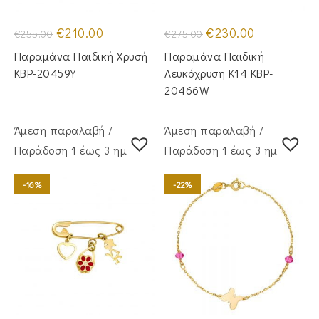
Original
Η
Original
Η
€
210.00
€
230.00
€
255.00
€
275.00
price
τρέχουσα
price
τρέχουσα
was:
τιμή
was:
τιμή
Παραμάνα Παιδική Χρυσή
Παραμάνα Παιδική
€255.00.
είναι:
€275.00.
είναι:
€210.00.
€230.00.
KBP-20459Υ
Λευκόχρυση Κ14 KBP-
20466W
Άμεση παραλαβή /
Άμεση παραλαβή /
Παράδoση 1 έως 3 ημέρες
Παράδoση 1 έως 3 ημέρες
-16%
-22%