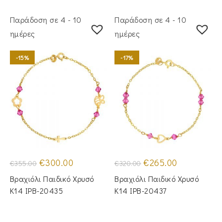
Παράδοση σε 4 - 10
Παράδοση σε 4 - 10
ημέρες
ημέρες
-15%
-17%
Original
Η
Original
Η
€
300.00
€
265.00
€
355.00
€
320.00
price
τρέχουσα
price
τρέχουσα
was:
τιμή
was:
τιμή
Βραχιόλι Παιδικό Χρυσό
Βραχιόλι Παιδικό Χρυσό
€355.00.
είναι:
€320.00.
είναι:
€300.00.
€265.00.
Κ14 IPB-20435
Κ14 IPB-20437