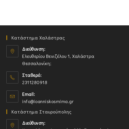
Κατάστημα Χαλάστρας
Διεύθυνση:
Ελευθερίου Βενιζέλου 1, Χαλάστρα
Θεσσαλονίκη;
O
Σταθερό:
p
2311280918
e
n
O
Email:
s
p
O
info@ioanniskosmima.gr
i
e
p
n
n
Κατάστημα Σταυρούπολης
e
a
s
n
n
i
Διεύθυνση:
s
e
n