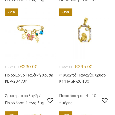
-16%
-15%
Original
Η
Original
Η
€
230.00
€
395.00
€
275.00
€
465.00
price
τρέχουσα
price
τρέχουσα
was:
τιμή
was:
τιμή
Παραμάνα Παιδική Χρυσή
Φυλαχτό Παναγία Χρυσό
€275.00.
είναι:
€465.00.
είναι:
€230.00.
€395.00.
KBP-20473Υ
Κ14 MSP-20480
Άμεση παραλαβή /
Παράδοση σε 4 - 10
Παράδoση 1 έως 3 ημέρες
ημέρες
-18%
-22%