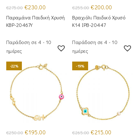
Original
Η
Original
Η
€
230.00
€
200.00
€
275.00
€
255.00
price
τρέχουσα
price
τρέχουσα
was:
τιμή
was:
τιμή
Παραμάνα Παιδική Χρυσή
Βραχιόλι Παιδικό Χρυσό
€275.00.
είναι:
€255.00.
είναι:
€230.00.
€200.00.
KBP-20467Υ
Κ14 IPB-20447
Παράδοση σε 4 - 10
Παράδοση σε 4 - 10
ημέρες
ημέρες
-22%
-19%
Original
Η
Original
Η
€
195.00
€
215.00
€
250.00
€
265.00
price
τρέχουσα
price
τρέχουσα
was:
τιμή
was:
τιμή