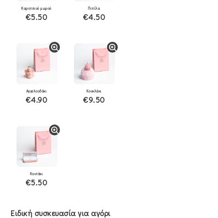
Καροτσιού μωρού
Πιπίλα
€5.50
€4.50
Αγγελουδάκι
Κουκλάκι
€4.90
€9.50
Κουτάκι
€5.50
Ειδική συσκευασία για αγόρι