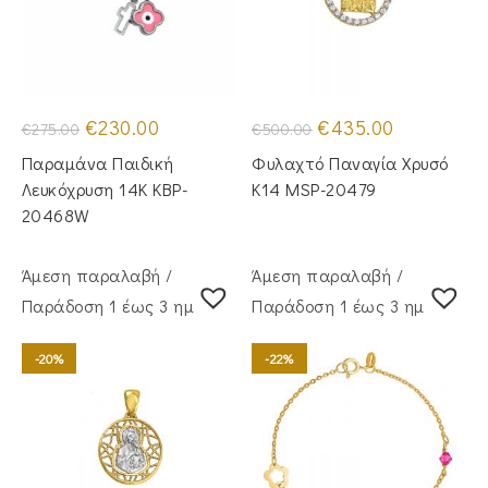
Original
Η
Original
Η
€
230.00
€
435.00
€
275.00
€
500.00
price
τρέχουσα
price
τρέχουσα
was:
τιμή
was:
τιμή
Παραμάνα Παιδική
Φυλαχτό Παναγία Χρυσό
€275.00.
είναι:
€500.00.
είναι:
€230.00.
€435.00.
Λευκόχρυση 14Κ KBP-
Κ14 MSP-20479
20468W
Άμεση παραλαβή /
Άμεση παραλαβή /
Παράδoση 1 έως 3 ημέρες
Παράδoση 1 έως 3 ημέρες
-20%
-22%