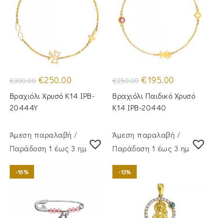
Original
Η
Original
Η
€
250.00
€
195.00
€
300.00
€
250.00
price
τρέχουσα
price
τρέχουσα
was:
τιμή
was:
τιμή
Βραχιόλι Χρυσό Κ14 IPB-
Βραχιόλι Παιδικό Χρυσό
€300.00.
είναι:
€250.00.
είναι:
€250.00.
€195.00.
20444Y
Κ14 IPB-20440
Άμεση παραλαβή /
Άμεση παραλαβή /
Παράδoση 1 έως 3 ημέρες
Παράδoση 1 έως 3 ημέρες
-16%
-13%