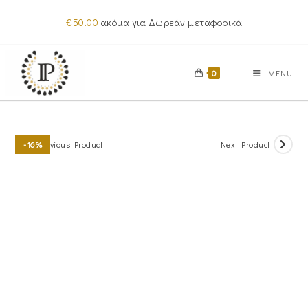
Skip
€
50.00
ακόμα για Δωρεάν μεταφορικά
to
content
0
MENU
Previous Product
Next Product
-16%