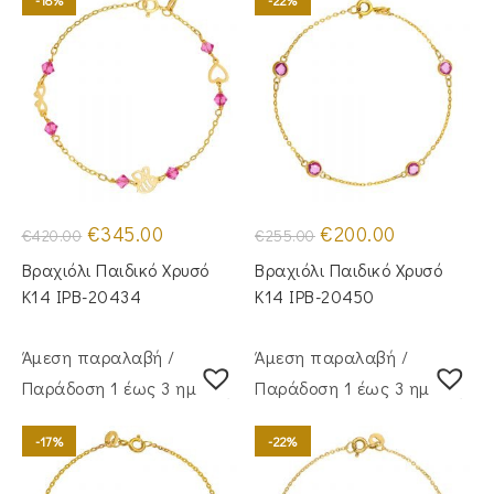
Original
Η
Original
Η
€
345.00
€
200.00
€
420.00
€
255.00
price
τρέχουσα
price
τρέχουσα
was:
τιμή
was:
τιμή
Βραχιόλι Παιδικό Χρυσό
Βραχιόλι Παιδικό Χρυσό
€420.00.
είναι:
€255.00.
είναι:
€345.00.
€200.00.
Κ14 IPB-20434
Κ14 IPB-20450
Άμεση παραλαβή /
Άμεση παραλαβή /
Παράδoση 1 έως 3 ημέρες
Παράδoση 1 έως 3 ημέρες
-17%
-22%