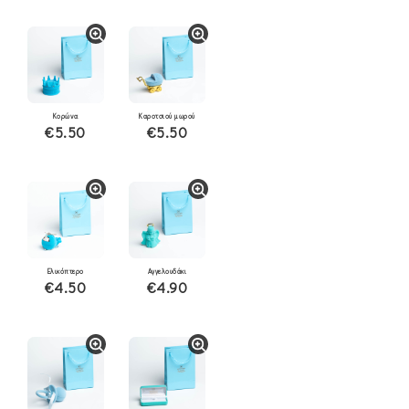
Κορώνα
Καροτσιού μωρού
€5.50
€5.50
Ελικόπτερο
Αγγελουδάκι
€4.50
€4.90