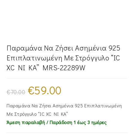
Παραμάνα Να Ζήσει Ασημένια 925
Επιπλατινωμένη Με Στρόγγυλο “IC
XC NI KA” MRS-22289W
€
59.00
Original
Η
price
τρέχουσα
€
70.00
was:
τιμή
€70.00.
είναι:
€59.00.
Παραμάνα Να Ζήσει Ασημένια 925 Επιπλατινωμένη
Με Στρόγγυλο “IC XC NI KA”
Άμεση παραλαβή / Παράδoση 1 έως 3 ημέρες