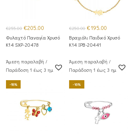
Original
Η
Original
Η
€
205.00
€
195.00
€
255.00
€
250.00
price
τρέχουσα
price
τρέχουσα
was:
τιμή
was:
τιμή
Φυλαχτό Παναγία Χρυσό
Βραχιόλι Παιδικό Χρυσό
€255.00.
είναι:
€250.00.
είναι:
€205.00.
€195.00.
Κ14 SXP-20478
Κ14 IPB-20441
Άμεση παραλαβή /
Άμεση παραλαβή /
Παράδoση 1 έως 3 ημέρες
Παράδoση 1 έως 3 ημέρες
-18%
-16%