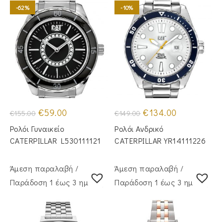
-62%
-10%
Original
Η
Original
Η
€
59.00
€
134.00
€
155.00
€
149.00
price
τρέχουσα
price
τρέχουσα
was:
τιμή
was:
τιμή
Ρολόι Γυναικείο
Ρολόι Ανδρικό
€155.00.
είναι:
€149.00.
είναι:
€59.00.
€134.00.
CATERPILLAR L530111121
CATERPILLAR YR14111226
Άμεση παραλαβή /
Άμεση παραλαβή /
Παράδoση 1 έως 3 ημέρες
Παράδoση 1 έως 3 ημέρες