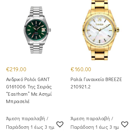
€
219.00
€
160.00
Ανδρικό Ρολόι GANT
Ρολόι Γυναικείο BREEZE
G161006 Της Σειράς
210921.2
“Eastham” Με Ασημί
Μπρασελέ
Άμεση παραλαβή /
Άμεση παραλαβή /
Παράδoση 1 έως 3 ημέρες
Παράδoση 1 έως 3 ημέρες