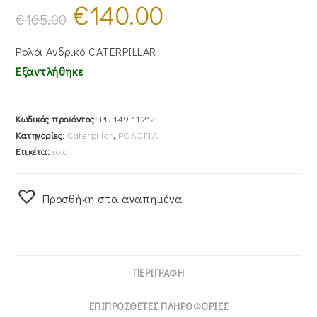
€
140.00
Original
Η
price
τρέχουσα
€
165.00
was:
τιμή
€165.00.
είναι:
€140.00.
Ρολόι Ανδρικό CATERPILLAR
Εξαντλήθηκε
Κωδικός προϊόντος:
PU.149.11.212
Κατηγορίες:
Caterpillar
,
ΡΟΛΟΓΙΑ
Ετικέτα:
roloi
Προσθήκη στα αγαπημένα
ΠΕΡΙΓΡΑΦΉ
ΕΠΙΠΡΌΣΘΕΤΕΣ ΠΛΗΡΟΦΟΡΊΕΣ