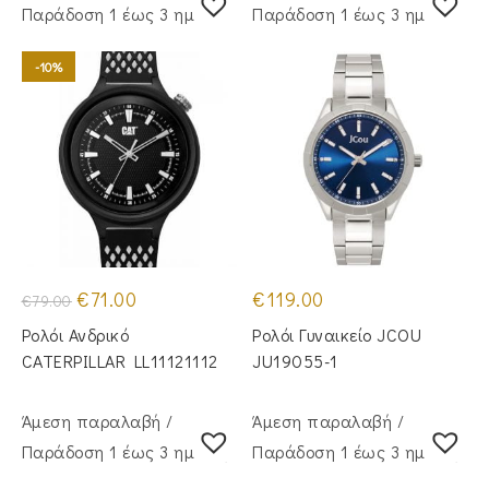
Παράδoση 1 έως 3 ημέρες
Παράδoση 1 έως 3 ημέρες
-10%
Original
Η
€
71.00
€
119.00
€
79.00
price
τρέχουσα
was:
τιμή
Ρολόι Ανδρικό
Ρολόι Γυναικείο JCOU
€79.00.
είναι:
€71.00.
CATERPILLAR LL11121112
JU19055-1
Άμεση παραλαβή /
Άμεση παραλαβή /
Παράδoση 1 έως 3 ημέρες
Παράδoση 1 έως 3 ημέρες