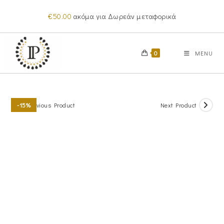
Skip
€
50.00
ακόμα για Δωρεάν μεταφορικά
to
content
0
MENU
Previous Product
Next Product
-15%