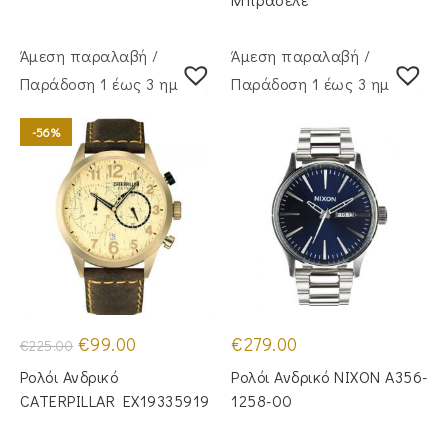
Άμεση παραλαβή /
Άμεση παραλαβή /
Παράδoση 1 έως 3 ημέρες
Παράδoση 1 έως 3 ημέρες
-56%
Original
Η
€
99.00
€
279.00
€
225.00
price
τρέχουσα
was:
τιμή
Ρολόι Ανδρικό
Ρολόι Ανδρικό NIXON A356-
€225.00.
είναι:
€99.00.
CATERPILLAR EX19335919
1258-00