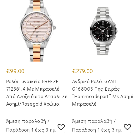
€
99.00
€
279.00
Ρολόι Γυναικείο BREEZE
Ανδρικό Ρολόι GANT
712361.4 Με Μπρασελέ
G168003 Της Σειράς
Από Ανοξείδωτο Ατσάλι Σε
“Hammondsport” Με Ασημί
Ασημί/Rosegold Χρώμα
Μπρασελέ
Άμεση παραλαβή /
Άμεση παραλαβή /
Παράδoση 1 έως 3 ημέρες
Παράδoση 1 έως 3 ημέρες