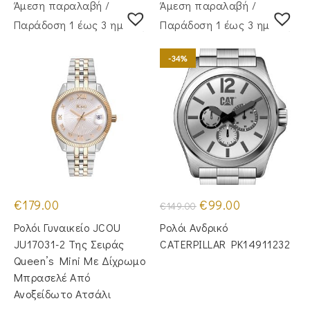
Άμεση παραλαβή /
Άμεση παραλαβή /
Παράδoση 1 έως 3 ημέρες
Παράδoση 1 έως 3 ημέρες
-34%
Original
Η
€
179.00
€
99.00
€
149.00
price
τρέχουσα
was:
τιμή
Ρολόι Γυναικείο JCOU
Ρολόι Ανδρικό
€149.00.
είναι:
€99.00.
JU17031-2 Της Σειράς
CATERPILLAR PK14911232
Queen’s Mini Με Δίχρωμο
Μπρασελέ Από
Ανοξείδωτο Ατσάλι