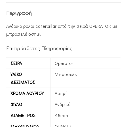
Περιγραφή
Ανδρικό ρολόι caterpillar από την σειρά OPERATOR με
μπρασελέ ασημί
Επιπρόσθετες Πληροφορίες
ΣΕΙΡΆ
Operator
ΥΛΙΚΌ
Μπρασελέ
ΔΕΣΊΜΑΤΟΣ
ΧΡΏΜΑ ΛΟΥΡΙΟΎ
Ασημί
ΦΎΛΟ
Ανδρικό
ΔΙΆΜΕΤΡΟΣ
48mm
ΜΗΧΑΝΙΣΜΌΣ
QUARTZ