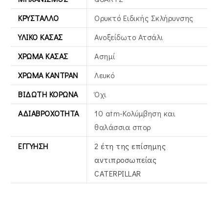
ΚΡΎΣΤΑΛΛΟ
Ορυκτό Ειδικής Σκλήρυνσης
ΥΛΙΚΌ ΚΆΣΑΣ
Ανοξείδωτο Ατσάλι
ΧΡΏΜΑ ΚΆΣΑΣ
Ασημί
ΧΡΏΜΑ ΚΑΝΤΡΆΝ
Λευκό
ΒΙΔΩΤΉ ΚΟΡΏΝΑ
Όχι
ΑΔΙΑΒΡΟΧΌΤΗΤΑ
10 atm-Κολύμβηση και
θαλάσσια σπορ
ΕΓΓΎΗΣΗ
2 έτη της επίσημης
αντιπροσωπείας
CATERPILLAR