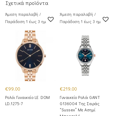
Σχετικά προϊόντα
Άμεση παραλαβή /
Άμεση παραλαβή /
Παράδoση 1 έως 3 ημέρες
Παράδoση 1 έως 3 ημέρες
€
99.00
€
219.00
Ρολόι Γυναικείο LE DOM
Γυναικείο Ρολόι GANT
LD.1275-7
G136004 Της Σειράς
“Sussex” Με Ασημί
Μπρασελέ