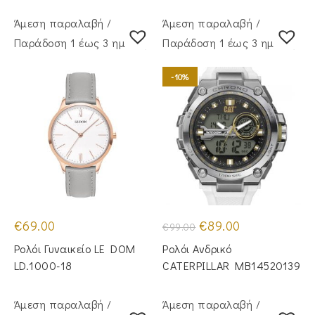
Άμεση παραλαβή /
Άμεση παραλαβή /
Παράδoση 1 έως 3 ημέρες
Παράδoση 1 έως 3 ημέρες
-10%
Original
Η
€
69.00
€
89.00
€
99.00
price
τρέχουσα
was:
τιμή
Ρολόι Γυναικείο LE DOM
Ρολόι Ανδρικό
€99.00.
είναι:
€89.00.
LD.1000-18
CATERPILLAR MB14520139
Άμεση παραλαβή /
Άμεση παραλαβή /