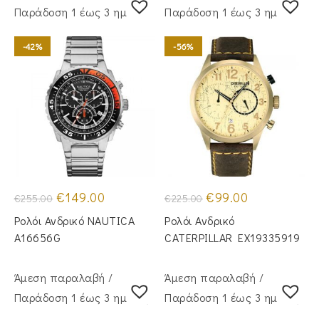
Παράδoση 1 έως 3 ημέρες
Παράδoση 1 έως 3 ημέρες
-42%
-56%
Original
Η
Original
Η
€
149.00
€
99.00
€
255.00
€
225.00
price
τρέχουσα
price
τρέχουσα
was:
τιμή
was:
τιμή
Ρολόι Ανδρικό NAUTICA
Ρολόι Ανδρικό
€255.00.
είναι:
€225.00.
είναι:
€149.00.
€99.00.
A16656G
CATERPILLAR EX19335919
Άμεση παραλαβή /
Άμεση παραλαβή /
Παράδoση 1 έως 3 ημέρες
Παράδoση 1 έως 3 ημέρες