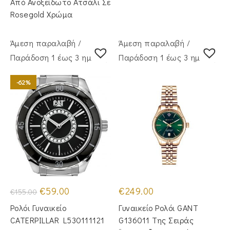
Από Ανοξείδωτο Ατσάλι Σε
Rosegold Χρώμα
Άμεση παραλαβή /
Άμεση παραλαβή /
Παράδoση 1 έως 3 ημέρες
Παράδoση 1 έως 3 ημέρες
-62%
Original
Η
€
59.00
€
249.00
€
155.00
price
τρέχουσα
was:
τιμή
Ρολόι Γυναικείο
Γυναικείο Ρολόι GANT
€155.00.
είναι:
€59.00.
CATERPILLAR L530111121
G136011 Της Σειράς