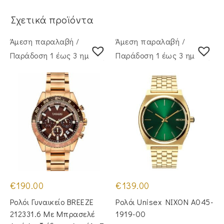
Σχετικά προϊόντα
Άμεση παραλαβή /
Άμεση παραλαβή /
Παράδoση 1 έως 3 ημέρες
Παράδoση 1 έως 3 ημέρες
€
190.00
€
139.00
Ρολόι Γυναικείο BREEZE
Ρολόι Unisex NIXON A045-
212331.6 Με Μπρασελέ
1919-00