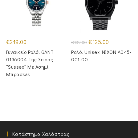
Original
Η
€
219.00
€
125.00
€
139.00
price
τρέχουσα
was:
τιμή
Γυναικείο Ρολόι GANT
Ρολόι Unisex NIXON A045-
€139.00.
είναι:
€125.00.
G136004 Της Σειράς
001-00
“Sussex” Με Ασημί
Μπρασελέ
Κατάστημα Χαλάστρας