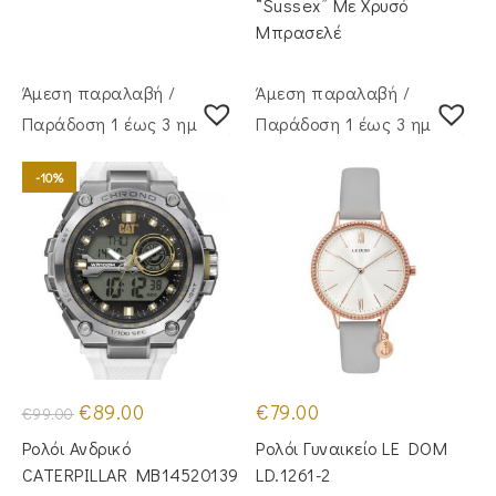
“Sussex” Με Χρυσό
Μπρασελέ
Άμεση παραλαβή /
Άμεση παραλαβή /
Παράδoση 1 έως 3 ημέρες
Παράδoση 1 έως 3 ημέρες
-10%
Original
Η
€
89.00
€
79.00
€
99.00
price
τρέχουσα
was:
τιμή
Ρολόι Ανδρικό
Ρολόι Γυναικείο LE DOM
€99.00.
είναι:
€89.00.
CATERPILLAR MB14520139
LD.1261-2