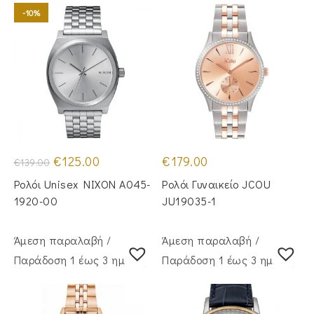
-10%
Original
Η
€
125.00
€
179.00
€
139.00
price
τρέχουσα
was:
τιμή
Ρολόι Unisex NIXON A045-
Ρολόι Γυναικείο JCOU
€139.00.
είναι:
€125.00.
1920-00
JU19035-1
Άμεση παραλαβή /
Άμεση παραλαβή /
Παράδoση 1 έως 3 ημέρες
Παράδoση 1 έως 3 ημέρες