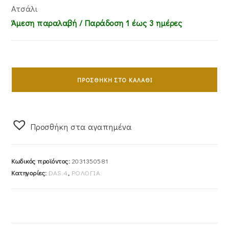
Ατσάλι
Άμεση παραλαβή / Παράδoση 1 έως 3 ημέρες
Ρολόι
Ανδρικό
ΠΡΟΣΘΉΚΗ ΣΤΟ ΚΑΛΆΘΙ
Das.4
Με
Μαύρο
Προσθήκη στα αγαπημένα
Χρώμα
Καντράν
&
Κωδικός προϊόντος:
2031350581
Μπρασελέ
Κατηγορίες:
DAS.4
,
ΡΟΛΟΓΙΑ
Από
Ανοξείδωτο
Ατσάλι
Σε