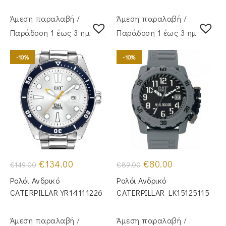
Άμεση παραλαβή /
Άμεση παραλαβή /
Παράδoση 1 έως 3 ημέρες
Παράδoση 1 έως 3 ημέρες
-10%
-10%
Original
Η
Original
Η
€
134.00
€
80.00
€
149.00
€
89.00
price
τρέχουσα
price
τρέχουσα
was:
τιμή
was:
τιμή
Ρολόι Ανδρικό
Ρολόι Ανδρικό
€149.00.
είναι:
€89.00.
είναι:
€134.00.
€80.00.
CATERPILLAR YR14111226
CATERPILLAR LK15125115
Άμεση παραλαβή /
Άμεση παραλαβή /