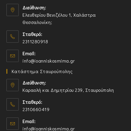
Διεύθυνση:
Ελευθερίου Βενιζέλου 1, Χαλάστρα
Θεσσαλονίκη;
O
Σταθερό:
p
2311280918
e
n
O
Email:
s
p
O
info@ioanniskosmima.gr
i
e
p
n
n
Κατάστημα Σταυρούπολης
e
a
s
n
n
i
Διεύθυνση:
s
e
n
Καραολή και Δημητρίου 239, Σταυρούπολη
i
w
y
O
n
t
o
Σταθερό:
p
y
a
u
2310660419
e
o
b
r
n
O
u
a
Email:
s
p
r
p
O
info@ioanniskosmima.gr
i
e
a