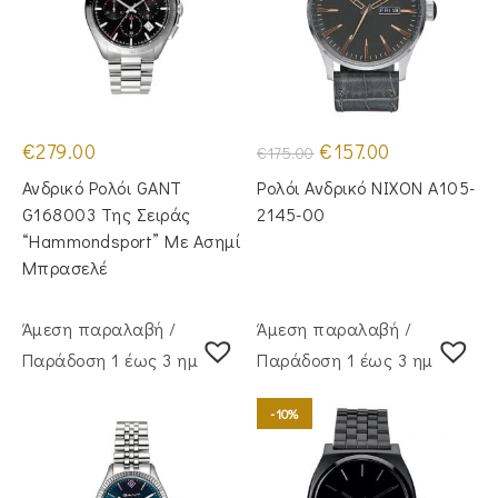
Original
Η
€
279.00
€
157.00
€
175.00
price
τρέχουσα
was:
τιμή
Ανδρικό Ρολόι GANT
Ρολόι Ανδρικό NIXON A105-
€175.00.
είναι:
€157.00.
G168003 Της Σειράς
2145-00
“Hammondsport” Με Ασημί
Μπρασελέ
Άμεση παραλαβή /
Άμεση παραλαβή /
Παράδoση 1 έως 3 ημέρες
Παράδoση 1 έως 3 ημέρες
-10%