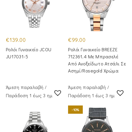
€
139.00
€
99.00
Ρολόι Γυναικείο JCOU
Ρολόι Γυναικείο BREEZE
JU17031-5
712361.4 Με Μπρασελέ
Από Ανοξείδωτο Ατσάλι Σε
Ασημί/Rosegold Χρώμα
Άμεση παραλαβή /
Άμεση παραλαβή /
Παράδoση 1 έως 3 ημέρες
Παράδoση 1 έως 3 ημέρες
-10%