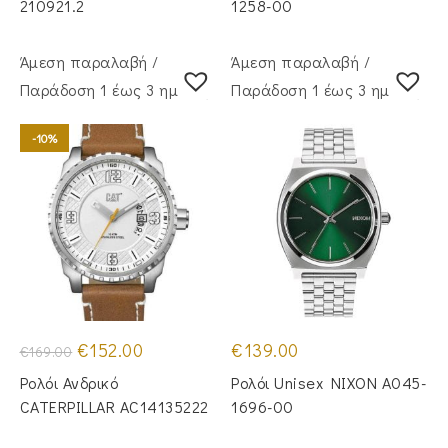
210921.2
1258-00
Άμεση παραλαβή /
Άμεση παραλαβή /
Παράδoση 1 έως 3 ημέρες
Παράδoση 1 έως 3 ημέρες
-10%
Original
Η
€
152.00
€
139.00
€
169.00
price
τρέχουσα
was:
τιμή
Ρολόι Ανδρικό
Ρολόι Unisex NIXON A045-
€169.00.
είναι:
€152.00.
CATERPILLAR AC14135222
1696-00