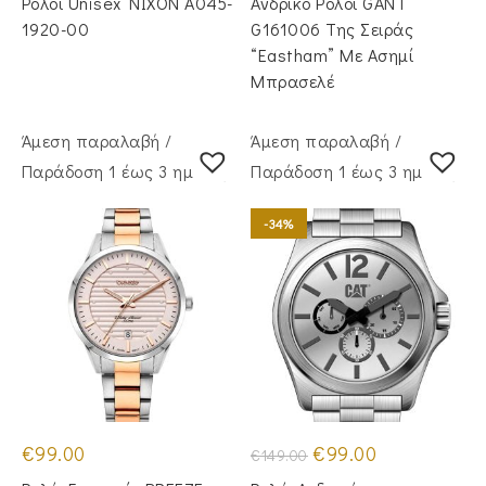
Ρολόι Unisex NIXON A045-
Ανδρικό Ρολόι GANT
€139.00.
είναι:
€125.00.
1920-00
G161006 Της Σειράς
“Eastham” Με Ασημί
Μπρασελέ
Άμεση παραλαβή /
Άμεση παραλαβή /
Παράδoση 1 έως 3 ημέρες
Παράδoση 1 έως 3 ημέρες
-34%
Original
Η
€
99.00
€
99.00
€
149.00
price
τρέχουσα
was:
τιμή