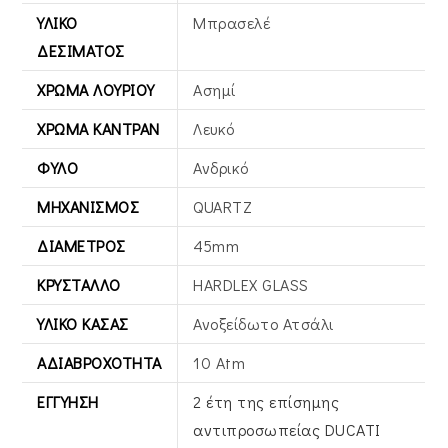
ΥΛΙΚΌ
Μπρασελέ
ΔΕΣΊΜΑΤΟΣ
ΧΡΏΜΑ ΛΟΥΡΙΟΎ
Ασημί
ΧΡΏΜΑ ΚΑΝΤΡΆΝ
Λευκό
ΦΎΛΟ
Ανδρικό
ΜΗΧΑΝΙΣΜΌΣ
QUARTZ
ΔΙΆΜΕΤΡΟΣ
45mm
ΚΡΎΣΤΑΛΛΟ
HARDLEX GLASS
ΥΛΙΚΌ ΚΆΣΑΣ
Ανοξείδωτο Ατσάλι
ΑΔΙΑΒΡΟΧΌΤΗΤΑ
10 Atm
ΕΓΓΎΗΣΗ
2 έτη της επίσημης
αντιπροσωπείας DUCATI