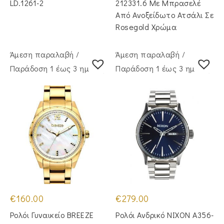
LD.1261-2
212331.6 Με Μπρασελέ
Από Ανοξείδωτο Ατσάλι Σε
Rosegold Χρώμα
Άμεση παραλαβή /
Άμεση παραλαβή /
Παράδoση 1 έως 3 ημέρες
Παράδoση 1 έως 3 ημέρες
€
160.00
€
279.00
Ρολόι Γυναικείο BREEZE
Ρολόι Ανδρικό NIXON A356-