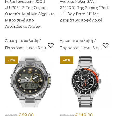
Ρολόι Γυναικείο JCOU
Ανδρικό Ρολόι GANT
JU17031-2 Της Σειράς
G121001 Της Σειράς “Park
Queen’s Mini Με Δίχρωμο
Hill Day-Date II” Με
Μπρασελέ Από
Δερμάτινο Καφέ Λουρί
Ανοξείδωτο Ατσάλι
Άμεση παραλαβή /
Άμεση παραλαβή /
Παράδoση 1 έως 3 ημέρες
Παράδoση 1 έως 3 ημέρες
-10%
-42%
Original
Η
Original
Η
€
89.00
€
149.00
€
99.00
€
255.00