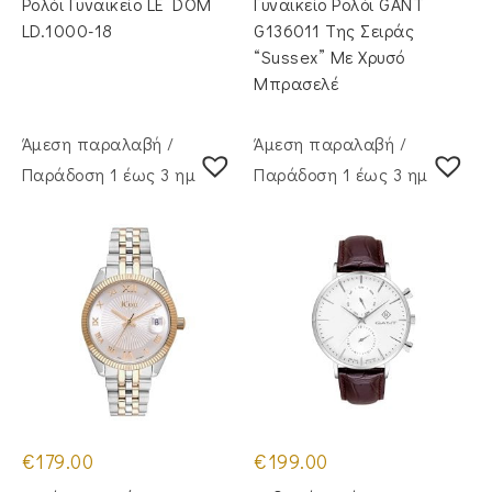
Ρολόι Γυναικείο LE DOM
Γυναικείο Ρολόι GANT
LD.1000-18
G136011 Της Σειράς
“Sussex” Με Χρυσό
Μπρασελέ
Άμεση παραλαβή /
Άμεση παραλαβή /
Παράδoση 1 έως 3 ημέρες
Παράδoση 1 έως 3 ημέρες
€
179.00
€
199.00