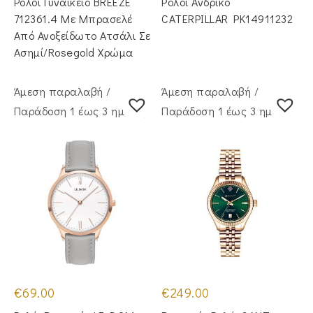
Ρολόι Γυναικείο BREEZE
Ρολόι Ανδρικό
€149.00.
είναι:
€99.00.
712361.4 Με Μπρασελέ
CATERPILLAR PK14911232
Από Ανοξείδωτο Ατσάλι Σε
Ασημί/Rosegold Χρώμα
Άμεση παραλαβή /
Άμεση παραλαβή /
Παράδoση 1 έως 3 ημέρες
Παράδoση 1 έως 3 ημέρες
€
69.00
€
249.00