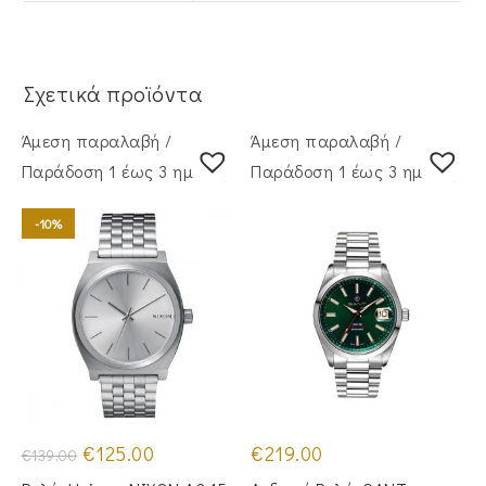
Σχετικά προϊόντα
Άμεση παραλαβή /
Άμεση παραλαβή /
Παράδoση 1 έως 3 ημέρες
Παράδoση 1 έως 3 ημέρες
-10%
Original
Η
€
125.00
€
219.00
€
139.00
price
τρέχουσα
was:
τιμή