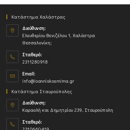
Κατάστημα Χαλάστρας
Διεύθυνση:
Ελευθερίου Βενιζέλου 1, Χαλάστρα
Θεσσαλονίκη;
O
Σταθερό:
p
2311280918
e
n
O
Email:
s
p
O
info@ioanniskosmima.gr
i
e
p
n
n
Κατάστημα Σταυρούπολης
e
a
s
n
n
i
Διεύθυνση:
s
e
n
Καραολή και Δημητρίου 239, Σταυρούπολη
i
w
y
O
n
t
o
Σταθερό:
p
y
a
u
2310660419
e