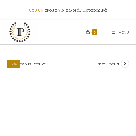
Skip
€
50.00
ακόμα για Δωρεάν μεταφορικά
to
content
0
MENU
Previous Product
Next Product
-7%