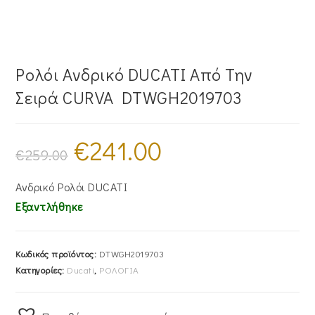
Ρολόι Ανδρικό DUCATI Από Την
Σειρά CURVA DTWGH2019703
€
241.00
Original
Η
price
τρέχουσα
€
259.00
was:
τιμή
€259.00.
είναι:
€241.00.
Ανδρικό Ρολόι DUCATI
Εξαντλήθηκε
Κωδικός προϊόντος:
DTWGH2019703
Κατηγορίες:
Ducati
,
ΡΟΛΟΓΙΑ