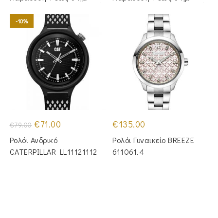
-10%
Original
Η
€
71.00
€
135.00
€
79.00
price
τρέχουσα
was:
τιμή
Ρολόι Ανδρικό
Ρολόι Γυναικείο BREEZE
€79.00.
είναι:
€71.00.
CATERPILLAR LL11121112
611061.4