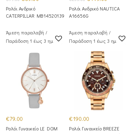
price
τρέχουσα
price
τρέχουσα
was:
τιμή
was:
τιμή
Ρολόι Ανδρικό
Ρολόι Ανδρικό NAUTICA
€99.00.
είναι:
€255.00.
είναι:
€89.00.
€149.00.
CATERPILLAR MB14520139
A16656G
Άμεση παραλαβή /
Άμεση παραλαβή /
Παράδoση 1 έως 3 ημέρες
Παράδoση 1 έως 3 ημέρες
€
79.00
€
190.00
Ρολόι Γυναικείο LE DOM
Ρολόι Γυναικείο BREEZE