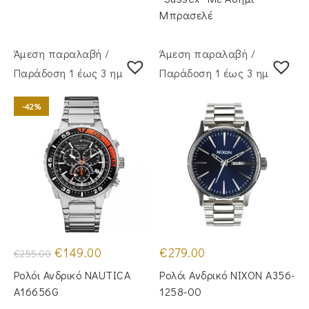
Μπρασελέ
Άμεση παραλαβή /
Άμεση παραλαβή /
Παράδoση 1 έως 3 ημέρες
Παράδoση 1 έως 3 ημέρες
-42%
Original
Η
€
149.00
€
279.00
€
255.00
price
τρέχουσα
was:
τιμή
Ρολόι Ανδρικό NAUTICA
Ρολόι Ανδρικό NIXON A356-
€255.00.
είναι:
€149.00.
A16656G
1258-00