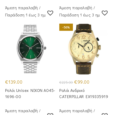
Άμεση παραλαβή /
Άμεση παραλαβή /
Παράδoση 1 έως 3 ημέρες
Παράδoση 1 έως 3 ημέρες
-56%
Original
Η
€
139.00
€
99.00
€
225.00
price
τρέχουσα
was:
τιμή
Ρολόι Unisex NIXON A045-
Ρολόι Ανδρικό
€225.00.
είναι:
€99.00.
1696-00
CATERPILLAR EX19335919
Άμεση παραλαβή /
Άμεση παραλαβή /