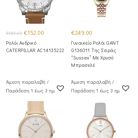
Original
Η
€
152.00
€
249.00
€
169.00
price
τρέχουσα
was:
τιμή
Ρολόι Ανδρικό
Γυναικείο Ρολόι GANT
€169.00.
είναι:
€152.00.
CATERPILLAR AC14135222
G136011 Της Σειράς
“Sussex” Με Χρυσό
Μπρασελέ
Άμεση παραλαβή /
Άμεση παραλαβή /
Παράδoση 1 έως 3 ημέρες
Παράδoση 1 έως 3 ημέρες