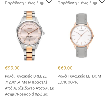
Παράδoση 1 έως 3 ημέρες
Παράδoση 1 έως 3 ημέρες
€
99.00
€
69.00
Ρολόι Γυναικείο BREEZE
Ρολόι Γυναικείο LE DOM
712361.4 Με Μπρασελέ
LD.1000-18
Από Ανοξείδωτο Ατσάλι Σε
Ασημί/Rosegold Χρώμα