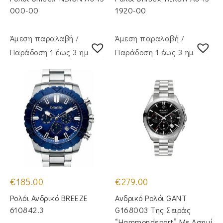
€139.00.
είναι:
€125.00.
000-00
1920-00
Άμεση παραλαβή /
Άμεση παραλαβή /
Παράδoση 1 έως 3 ημέρες
Παράδoση 1 έως 3 ημέρες
€
185.00
€
279.00
Ρολόι Ανδρικό BREEZE
Ανδρικό Ρολόι GANT
610842.3
G168003 Της Σειράς
“Hammondsport” Με Ασημί