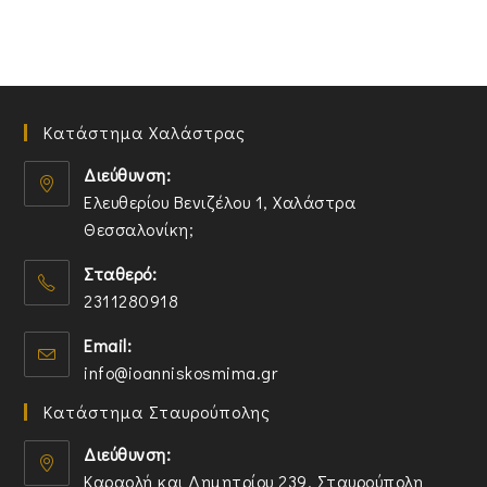
Κατάστημα Χαλάστρας
Διεύθυνση:
Ελευθερίου Βενιζέλου 1, Χαλάστρα
Θεσσαλονίκη;
O
Σταθερό:
p
2311280918
e
n
O
Email:
s
p
O
info@ioanniskosmima.gr
i
e
p
n
n
Κατάστημα Σταυρούπολης
e
a
s
n
n
i
Διεύθυνση:
s
e
n
Καραολή και Δημητρίου 239, Σταυρούπολη