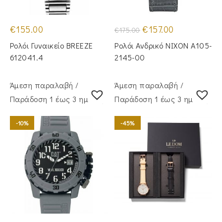
Original
Η
€
155.00
€
157.00
€
175.00
price
τρέχουσα
was:
τιμή
Ρολόι Γυναικείο BREEZE
Ρολόι Ανδρικό NIXON A105-
€175.00.
είναι:
€157.00.
612041.4
2145-00
Άμεση παραλαβή /
Άμεση παραλαβή /
Παράδoση 1 έως 3 ημέρες
Παράδoση 1 έως 3 ημέρες
-10%
-45%