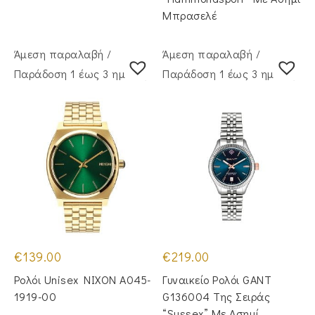
Μπρασελέ
Άμεση παραλαβή /
Άμεση παραλαβή /
Παράδoση 1 έως 3 ημέρες
Παράδoση 1 έως 3 ημέρες
€
139.00
€
219.00
Ρολόι Unisex NIXON A045-
Γυναικείο Ρολόι GANT
1919-00
G136004 Της Σειράς
“Sussex” Με Ασημί