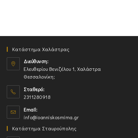
Κατάστημα Χαλάστρας
Διεύθυνση:
Ελευθερίου Βενιζέλου 1, Χαλάστρα
Θεσσαλονίκη;
O
Σταθερό:
p
2311280918
e
n
O
Email:
s
p
O
info@ioanniskosmima.gr
i
e
p
n
n
Κατάστημα Σταυρούπολης
e
a
s
n
n
i