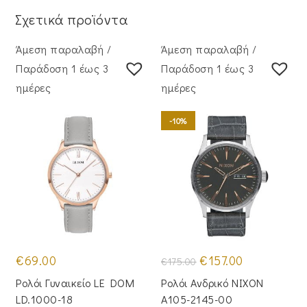
Σχετικά προϊόντα
Άμεση παραλαβή /
Άμεση παραλαβή /
Παράδoση 1 έως 3
Παράδoση 1 έως 3
ημέρες
ημέρες
-10%
Original
Η
€
69.00
€
157.00
€
175.00
price
τρέχουσα
was:
τιμή
Ρολόι Γυναικείο LE DOM
Ρολόι Ανδρικό NIXON
€175.00.
είναι:
€157.00.
LD.1000-18
A105-2145-00