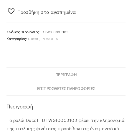
DTWGI0003103
Προσθήκη στα αγαπημένα
Stelvio
Touring
Chronograph
Κωδικός προϊόντος:
DTWGI0003103
Silver
Κατηγορίες:
Ducati
,
ΡΟΛΟΓΙΑ
Stainless
Steel
Bracelet
ποσότητα
ΠΕΡΙΓΡΑΦΉ
ΕΠΙΠΡΌΣΘΕΤΕΣ ΠΛΗΡΟΦΟΡΊΕΣ
Περιγραφή
Το ρολόι Ducati DTWGI0003103 φέρει την κληρονομιά
της ιταλικής φινέτσας προσδίδοντας ένα μοναδικό