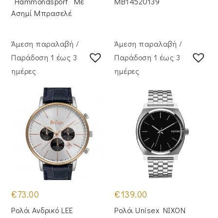
“Hammondsport” Με
MB14520139
Ασημί Μπρασελέ
Άμεση παραλαβή /
Άμεση παραλαβή /
Παράδoση 1 έως 3
Παράδoση 1 έως 3
ημέρες
ημέρες
€
73.00
€
139.00
Ρολόι Ανδρικό LEE
Ρολόι Unisex NIXON