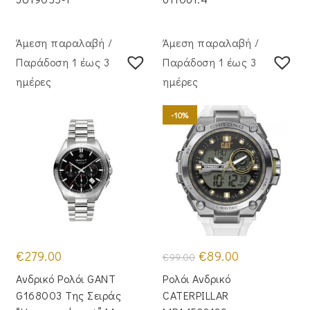
Άμεση παραλαβή /
Άμεση παραλαβή /
Παράδoση 1 έως 3
Παράδoση 1 έως 3
ημέρες
ημέρες
-10%
Original
Η
€
279.00
€
89.00
€
99.00
price
τρέχουσα
was:
τιμή
Ανδρικό Ρολόι GANT
Ρολόι Ανδρικό
€99.00.
είναι:
€89.00.
G168003 Της Σειράς
CATERPILLAR