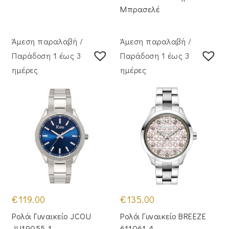
Μπρασελέ
Άμεση παραλαβή /
Άμεση παραλαβή /
Παράδoση 1 έως 3
Παράδoση 1 έως 3
ημέρες
ημέρες
€
119.00
€
135.00
Ρολόι Γυναικείο JCOU
Ρολόι Γυναικείο BREEZE
JU19055-1
611061.4