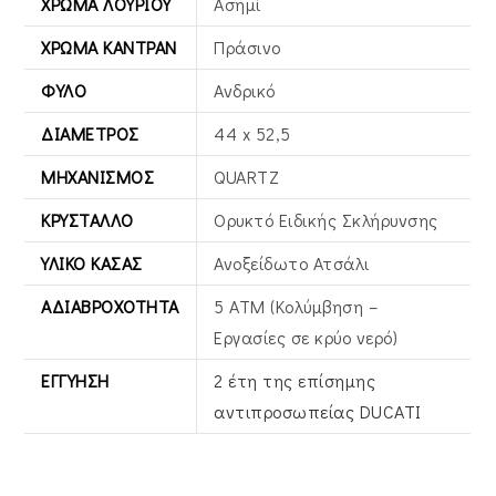
ΧΡΏΜΑ ΛΟΥΡΙΟΎ
Ασημί
ΧΡΏΜΑ ΚΑΝΤΡΆΝ
Πράσινο
ΦΎΛΟ
Ανδρικό
ΔΙΆΜΕΤΡΟΣ
44 x 52,5
ΜΗΧΑΝΙΣΜΌΣ
QUARTZ
ΚΡΎΣΤΑΛΛΟ
Ορυκτό Ειδικής Σκλήρυνσης
ΥΛΙΚΌ ΚΆΣΑΣ
Ανοξείδωτο Ατσάλι
ΑΔΙΑΒΡΟΧΌΤΗΤΑ
5 ΑΤΜ (Κολύμβηση –
Εργασίες σε κρύο νερό)
ΕΓΓΎΗΣΗ
2 έτη της επίσημης
αντιπροσωπείας DUCATI