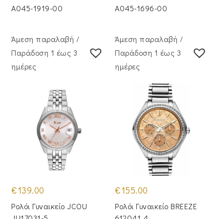
A045-1919-00
A045-1696-00
Άμεση παραλαβή /
Άμεση παραλαβή /
Παράδoση 1 έως 3
Παράδoση 1 έως 3
ημέρες
ημέρες
€
139.00
€
155.00
Ρολόι Γυναικείο JCOU
Ρολόι Γυναικείο BREEZE
JU17031-5
612041.4