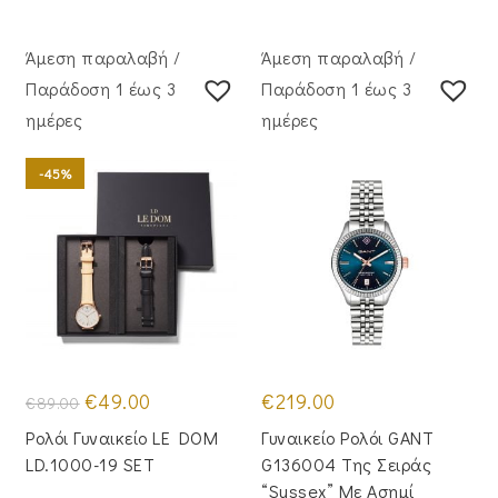
Άμεση παραλαβή /
Άμεση παραλαβή /
Παράδoση 1 έως 3
Παράδoση 1 έως 3
ημέρες
ημέρες
-45%
Original
Η
€
49.00
€
219.00
€
89.00
price
τρέχουσα
was:
τιμή
Ρολόι Γυναικείο LE DOM
Γυναικείο Ρολόι GANT
€89.00.
είναι:
€49.00.
LD.1000-19 SET
G136004 Της Σειράς
“Sussex” Με Ασημί