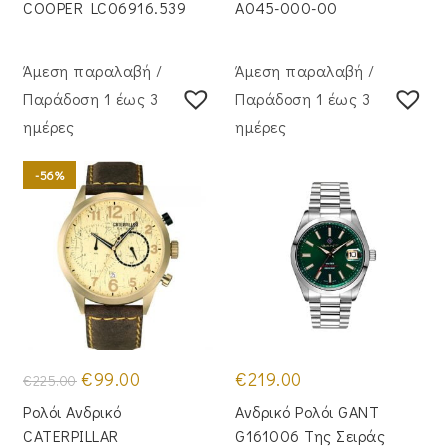
COOPER LC06916.539
A045-000-00
Άμεση παραλαβή /
Άμεση παραλαβή /
Παράδoση 1 έως 3
Παράδoση 1 έως 3
ημέρες
ημέρες
-56%
Original
Η
€
99.00
€
219.00
€
225.00
price
τρέχουσα
was:
τιμή
Ρολόι Ανδρικό
Ανδρικό Ρολόι GANT
€225.00.
είναι:
€99.00.
CATERPILLAR
G161006 Της Σειράς