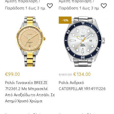
Άμεση παραλαβή /
Άμεση παραλαβή /
Παράδoση 1 έως 3 ημέρες
Παράδoση 1 έως 3 ημέρες
-10%
Original
Η
€
99.00
€
134.00
€
149.00
price
τρέχουσα
was:
τιμή
Ρολόι Γυναικείο BREEZE
Ρολόι Ανδρικό
€149.00.
είναι:
€134.00.
712361.2 Με Μπρασελέ
CATERPILLAR YR14111226
Από Ανοξείδωτο Ατσάλι Σε
Ασημί/Χρυσό Χρώμα