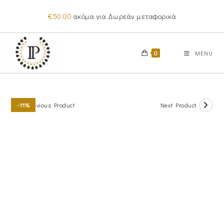
Skip
€
50.00
ακόμα για Δωρεάν μεταφορικά
to
content
0
MENU
Previous Product
Next Product
-11%