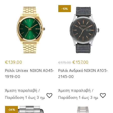
-10%
Original
Η
€
139.00
€
157.00
€
175.00
price
τρέχουσα
was:
τιμή
Ρολόι Unisex NIXON A045-
Ρολόι Ανδρικό NIXON A105-
€175.00.
είναι:
€157.00.
1919-00
2145-00
Άμεση παραλαβή /
Άμεση παραλαβή /
Παράδoση 1 έως 3 ημέρες
Παράδoση 1 έως 3 ημέρες
-34%