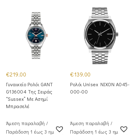
€
219.00
€
139.00
Γυναικείο Ρολόι GANT
Ρολόι Unisex NIXON A045-
G136004 Της Σειράς
000-00
“Sussex” Με Ασημί
Μπρασελέ
Άμεση παραλαβή /
Άμεση παραλαβή /
Παράδoση 1 έως 3 ημέρες
Παράδoση 1 έως 3 ημέρες