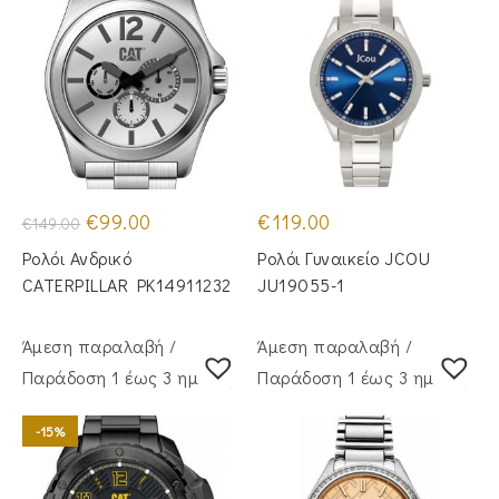
Original
Η
€
99.00
€
119.00
€
149.00
price
τρέχουσα
was:
τιμή
Ρολόι Ανδρικό
Ρολόι Γυναικείο JCOU
€149.00.
είναι:
€99.00.
CATERPILLAR PK14911232
JU19055-1
Άμεση παραλαβή /
Άμεση παραλαβή /
Παράδoση 1 έως 3 ημέρες
Παράδoση 1 έως 3 ημέρες
-15%