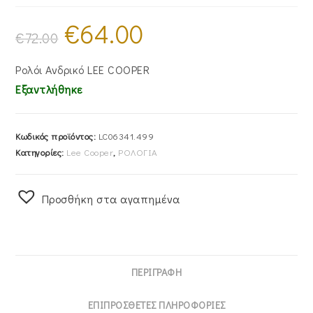
€
64.00
Original
Η
price
τρέχουσα
€
72.00
was:
τιμή
€72.00.
είναι:
€64.00.
Ρολόι Ανδρικό LEE COOPER
Εξαντλήθηκε
Κωδικός προϊόντος:
LC06341.499
Κατηγορίες:
Lee Cooper
,
ΡΟΛΟΓΙΑ
Προσθήκη στα αγαπημένα
ΠΕΡΙΓΡΑΦΉ
ΕΠΙΠΡΌΣΘΕΤΕΣ ΠΛΗΡΟΦΟΡΊΕΣ