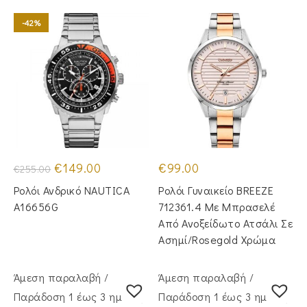
-42%
Original
Η
€
149.00
€
99.00
€
255.00
price
τρέχουσα
was:
τιμή
Ρολόι Ανδρικό NAUTICA
Ρολόι Γυναικείο BREEZE
€255.00.
είναι:
€149.00.
A16656G
712361.4 Με Μπρασελέ
Από Ανοξείδωτο Ατσάλι Σε
Ασημί/Rosegold Χρώμα
Άμεση παραλαβή /
Άμεση παραλαβή /
Παράδoση 1 έως 3 ημέρες
Παράδoση 1 έως 3 ημέρες