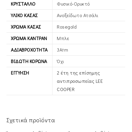
ΚΡΎΣΤΑΛΛΟ
Φυσικό-Ορυκτό
ΥΛΙΚΌ ΚΆΣΑΣ
Ανοξείδωτο Ατσάλι
ΧΡΏΜΑ ΚΆΣΑΣ
Rosegold
ΧΡΏΜΑ ΚΑΝΤΡΆΝ
Μπλε
ΑΔΙΑΒΡΟΧΌΤΗΤΑ
3Atm
ΒΙΔΩΤΉ ΚΟΡΏΝΑ
Όχι
ΕΓΓΎΗΣΗ
2 έτη της επίσημης
αντιπροσωπείας LEE
COOPER
Σχετικά προϊόντα