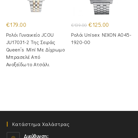
Original
Η
€
179.00
€
125.00
€
139.00
price
τρέχουσα
was:
τιμή
Ρολόι Γυναικείο JCOU
Ρολόι Unisex NIXON A045-
€139.00.
είναι:
€125.00.
JU17031-2 Της Σειράς
1920-00
Queen’s Mini Με Δίχρωμο
Μπρασελέ Από
Ανοξείδωτο Ατσάλι
Κατάστημα Χαλάστρας
Διεύθυνση: