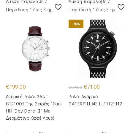
Άμεση παραλαβή /
Άμεση παραλαβή /
Παράδoση 1 έως 3 ημέρες
Παράδoση 1 έως 3 ημέρες
-10%
Original
Η
€
199.00
€
71.00
€
79.00
price
τρέχουσα
was:
τιμή
Ανδρικό Ρολόι GANT
Ρολόι Ανδρικό
€79.00.
είναι:
€71.00.
G121001 Της Σειράς “Park
CATERPILLAR LL11121112
Hill Day-Date II” Με
Δερμάτινο Καφέ Λουρί