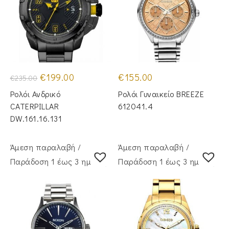
Original
Η
€
199.00
€
155.00
€
235.00
price
τρέχουσα
was:
τιμή
Ρολόι Ανδρικό
Ρολόι Γυναικείο BREEZE
€235.00.
είναι:
€199.00.
CATERPILLAR
612041.4
DW.161.16.131
Άμεση παραλαβή /
Άμεση παραλαβή /
Παράδoση 1 έως 3 ημέρες
Παράδoση 1 έως 3 ημέρες