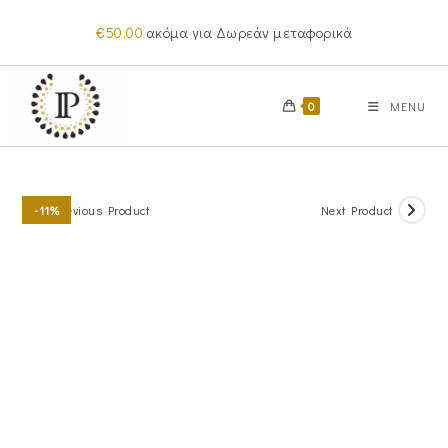
Skip
€
50.00
ακόμα για Δωρεάν μεταφορικά
to
content
0
MENU
Previous Product
Next Product
-11%