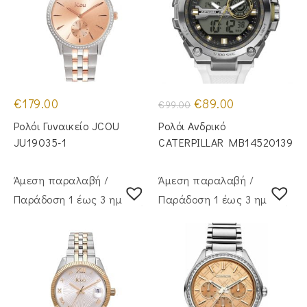
Original
Η
€
179.00
€
89.00
€
99.00
price
τρέχουσα
was:
τιμή
Ρολόι Γυναικείο JCOU
Ρολόι Ανδρικό
€99.00.
είναι:
€89.00.
JU19035-1
CATERPILLAR MB14520139
Άμεση παραλαβή /
Άμεση παραλαβή /
Παράδoση 1 έως 3 ημέρες
Παράδoση 1 έως 3 ημέρες