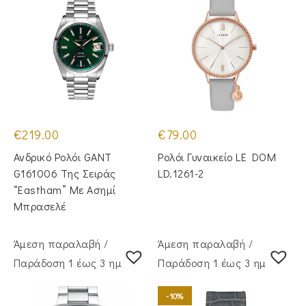
€
219.00
€
79.00
Ανδρικό Ρολόι GANT
Ρολόι Γυναικείο LE DOM
G161006 Της Σειράς
LD.1261-2
“Eastham” Με Ασημί
Μπρασελέ
Άμεση παραλαβή /
Άμεση παραλαβή /
Παράδoση 1 έως 3 ημέρες
Παράδoση 1 έως 3 ημέρες
-10%