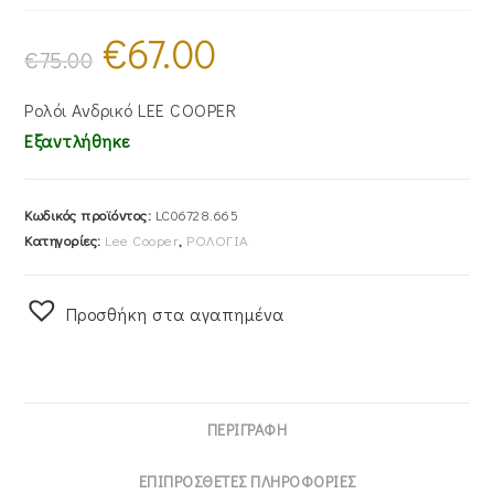
€
67.00
Original
Η
price
τρέχουσα
€
75.00
was:
τιμή
€75.00.
είναι:
€67.00.
Ρολόι Ανδρικό LEE COOPER
Εξαντλήθηκε
Κωδικός προϊόντος:
LC06728.665
Κατηγορίες:
Lee Cooper
,
ΡΟΛΟΓΙΑ
Προσθήκη στα αγαπημένα
ΠΕΡΙΓΡΑΦΉ
ΕΠΙΠΡΌΣΘΕΤΕΣ ΠΛΗΡΟΦΟΡΊΕΣ