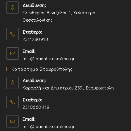
Διεύθυνση:
Ελευθερίου Βενιζέλου 1, Χαλάστρα
Θεσσαλονίκη;
O
Σταθερό:
p
2311280918
e
n
O
Email:
s
p
O
info@ioanniskosmima.gr
i
e
p
n
n
Κατάστημα Σταυρούπολης
e
a
s
n
n
i
Διεύθυνση:
s
e
n
Καραολή και Δημητρίου 239, Σταυρούπολη
i
w
y
O
n
t
o
Σταθερό:
p
y
a
u
2310660419
e
o
b
r
n
O
u
a
Email:
s
p
r
p
O
info@ioanniskosmima.gr
i
e
a
p