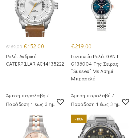
Original
Η
€
152.00
€
219.00
€
169.00
price
τρέχουσα
was:
τιμή
Ρολόι Ανδρικό
Γυναικείο Ρολόι GANT
€169.00.
είναι:
€152.00.
CATERPILLAR AC14135222
G136004 Της Σειράς
“Sussex” Με Ασημί
Μπρασελέ
Άμεση παραλαβή /
Άμεση παραλαβή /
Παράδoση 1 έως 3 ημέρες
Παράδoση 1 έως 3 ημέρες
-10%