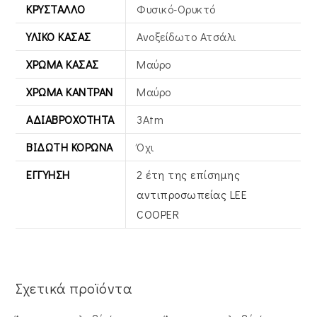
ΚΡΎΣΤΑΛΛΟ
Φυσικό-Ορυκτό
ΥΛΙΚΌ ΚΆΣΑΣ
Ανοξείδωτο Ατσάλι
ΧΡΏΜΑ ΚΆΣΑΣ
Μαύρο
ΧΡΏΜΑ ΚΑΝΤΡΆΝ
Μαύρο
ΑΔΙΑΒΡΟΧΌΤΗΤΑ
3Atm
ΒΙΔΩΤΉ ΚΟΡΏΝΑ
Όχι
ΕΓΓΎΗΣΗ
2 έτη της επίσημης
αντιπροσωπείας LEE
COOPER
Σχετικά προϊόντα