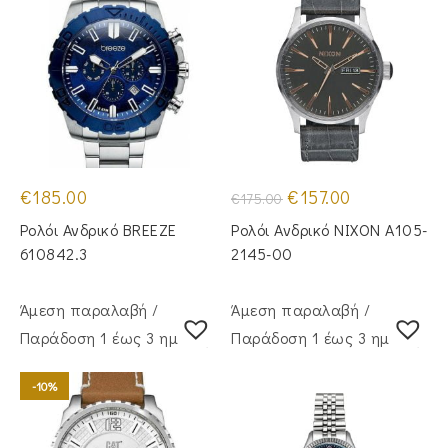
Original
Η
€
185.00
€
157.00
€
175.00
price
τρέχουσα
was:
τιμή
Ρολόι Ανδρικό BREEZE
Ρολόι Ανδρικό NIXON A105-
€175.00.
είναι:
€157.00.
610842.3
2145-00
Άμεση παραλαβή /
Άμεση παραλαβή /
Παράδoση 1 έως 3 ημέρες
Παράδoση 1 έως 3 ημέρες
-10%