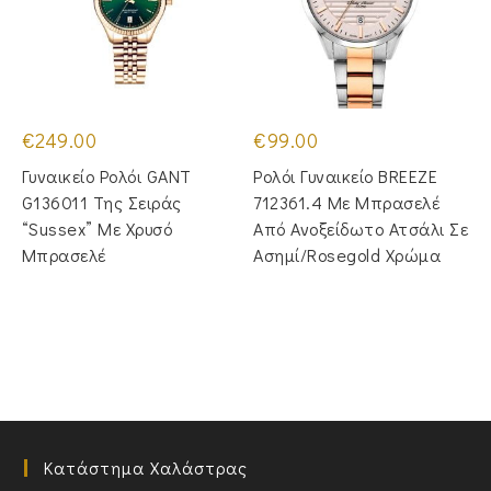
€
249.00
€
99.00
Γυναικείο Ρολόι GANT
Ρολόι Γυναικείο BREEZE
G136011 Της Σειράς
712361.4 Με Μπρασελέ
“Sussex” Με Χρυσό
Από Ανοξείδωτο Ατσάλι Σε
Μπρασελέ
Ασημί/Rosegold Χρώμα
Κατάστημα Χαλάστρας