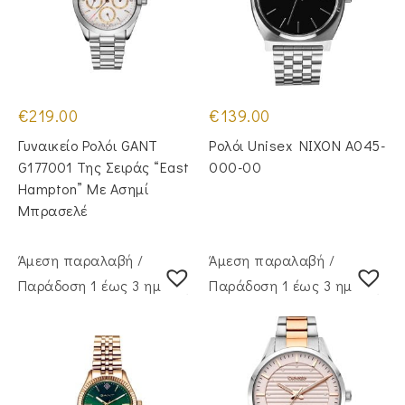
€
219.00
€
139.00
Γυναικείο Ρολόι GANT
Ρολόι Unisex NIXON A045-
G177001 Της Σειράς “East
000-00
Hampton” Με Ασημί
Μπρασελέ
Άμεση παραλαβή /
Άμεση παραλαβή /
Παράδoση 1 έως 3 ημέρες
Παράδoση 1 έως 3 ημέρες