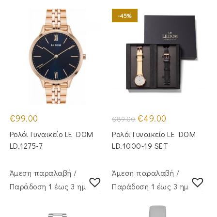
-45%
Original
Η
€
99.00
€
49.00
€
89.00
price
τρέχουσα
was:
τιμή
Ρολόι Γυναικείο LE DOM
Ρολόι Γυναικείο LE DOM
€89.00.
είναι:
€49.00.
LD.1275-7
LD.1000-19 SET
Άμεση παραλαβή /
Άμεση παραλαβή /
Παράδoση 1 έως 3 ημέρες
Παράδoση 1 έως 3 ημέρες