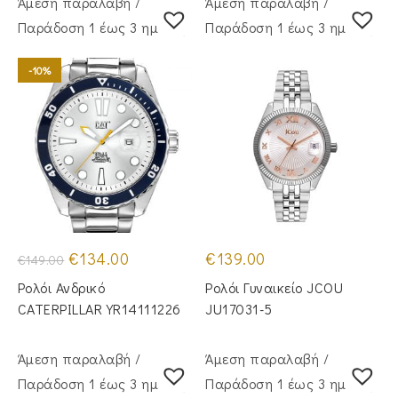
Άμεση παραλαβή /
Άμεση παραλαβή /
Παράδoση 1 έως 3 ημέρες
Παράδoση 1 έως 3 ημέρες
-10%
Original
Η
€
134.00
€
139.00
€
149.00
price
τρέχουσα
was:
τιμή
Ρολόι Ανδρικό
Ρολόι Γυναικείο JCOU
€149.00.
είναι:
€134.00.
CATERPILLAR YR14111226
JU17031-5
Άμεση παραλαβή /
Άμεση παραλαβή /
Παράδoση 1 έως 3 ημέρες
Παράδoση 1 έως 3 ημέρες