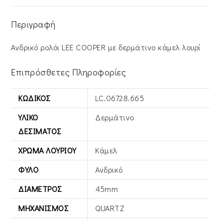
Περιγραφή
Ανδρικό ρολόι LEE COOPER με δερμάτινο κάμελ λουρί
Επιπρόσθετες Πληροφορίες
ΚΩΔΙΚΌΣ
LC.06728.665
ΥΛΙΚΌ
Δερμάτινο
ΔΕΣΊΜΑΤΟΣ
ΧΡΏΜΑ ΛΟΥΡΙΟΎ
Κάμελ
ΦΎΛΟ
Ανδρικό
ΔΙΆΜΕΤΡΟΣ
45mm
ΜΗΧΑΝΙΣΜΌΣ
QUARTZ