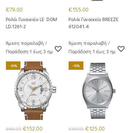
€
79.00
€
155.00
Ρολόι Γυναικείο LE DOM
Ρολόι Γυναικείο BREEZE
LD.1261-2
612041.4
Άμεση παραλαβή /
Άμεση παραλαβή /
Παράδoση 1 έως 3 ημέρες
Παράδoση 1 έως 3 ημέρες
-10%
-10%
Original
Η
Original
Η
€
152.00
€
125.00
€
169.00
€
139.00
price
τρέχουσα
price
τρέχουσα