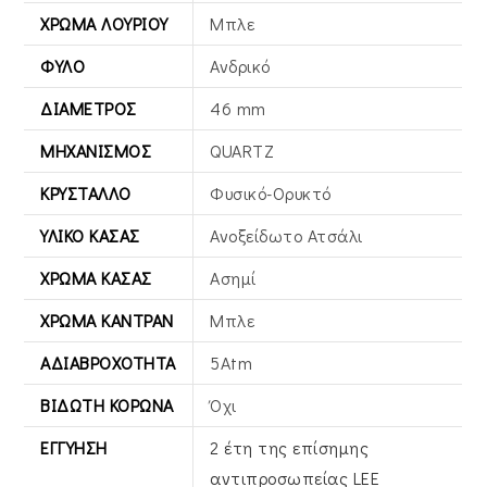
ΧΡΏΜΑ ΛΟΥΡΙΟΎ
Μπλε
ΦΎΛΟ
Ανδρικό
ΔΙΆΜΕΤΡΟΣ
46 mm
ΜΗΧΑΝΙΣΜΌΣ
QUARTZ
ΚΡΎΣΤΑΛΛΟ
Φυσικό-Ορυκτό
ΥΛΙΚΌ ΚΆΣΑΣ
Ανοξείδωτο Ατσάλι
ΧΡΏΜΑ ΚΆΣΑΣ
Ασημί
ΧΡΏΜΑ ΚΑΝΤΡΆΝ
Μπλε
ΑΔΙΑΒΡΟΧΌΤΗΤΑ
5Atm
ΒΙΔΩΤΉ ΚΟΡΏΝΑ
Όχι
ΕΓΓΎΗΣΗ
2 έτη της επίσημης
αντιπροσωπείας LEE