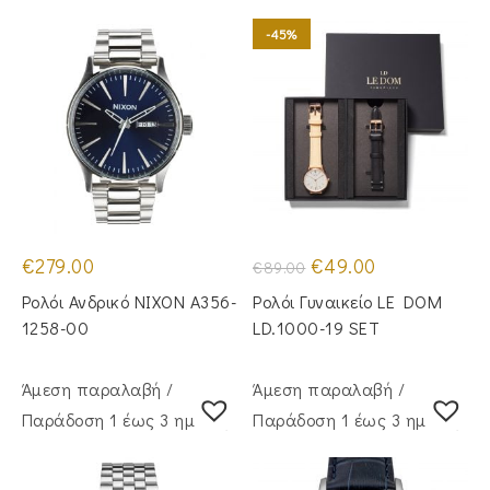
-45%
Original
Η
€
279.00
€
49.00
€
89.00
price
τρέχουσα
was:
τιμή
Ρολόι Ανδρικό NIXON A356-
Ρολόι Γυναικείο LE DOM
€89.00.
είναι:
€49.00.
1258-00
LD.1000-19 SET
Άμεση παραλαβή /
Άμεση παραλαβή /
Παράδoση 1 έως 3 ημέρες
Παράδoση 1 έως 3 ημέρες