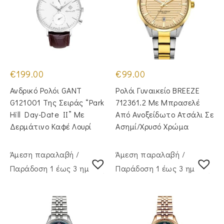
€
199.00
€
99.00
Ανδρικό Ρολόι GANT
Ρολόι Γυναικείο BREEZE
G121001 Της Σειράς “Park
712361.2 Με Μπρασελέ
Hill Day-Date II” Με
Από Ανοξείδωτο Ατσάλι Σε
Δερμάτινο Καφέ Λουρί
Ασημί/Χρυσό Χρώμα
Άμεση παραλαβή /
Άμεση παραλαβή /
Παράδoση 1 έως 3 ημέρες
Παράδoση 1 έως 3 ημέρες