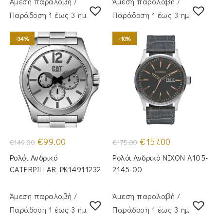
Άμεση παραλαβή /
Άμεση παραλαβή /
Παράδoση 1 έως 3 ημέρες
Παράδoση 1 έως 3 ημέρες
-34%
-10%
Original
Η
Original
Η
€
99.00
€
157.00
€
149.00
€
175.00
price
τρέχουσα
price
τρέχουσα
was:
τιμή
was:
τιμή
Ρολόι Ανδρικό
Ρολόι Ανδρικό NIXON A105-
€149.00.
είναι:
€175.00.
είναι:
€99.00.
€157.00.
CATERPILLAR PK14911232
2145-00
Άμεση παραλαβή /
Άμεση παραλαβή /
Παράδoση 1 έως 3 ημέρες
Παράδoση 1 έως 3 ημέρες