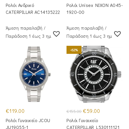
was:
τιμή
was:
τιμή
Ρολόι Ανδρικό
Ρολόι Unisex NIXON A045-
€169.00.
είναι:
€139.00.
είναι:
€152.00.
€125.00.
CATERPILLAR AC14135222
1920-00
Άμεση παραλαβή /
Άμεση παραλαβή /
Παράδoση 1 έως 3 ημέρες
Παράδoση 1 έως 3 ημέρες
-62%
Original
Η
€
119.00
€
59.00
€
155.00
price
τρέχουσα
was:
τιμή
Ρολόι Γυναικείο JCOU
Ρολόι Γυναικείο
€155.00.
είναι:
€59.00.
JU19055-1
CATERPILLAR L530111121