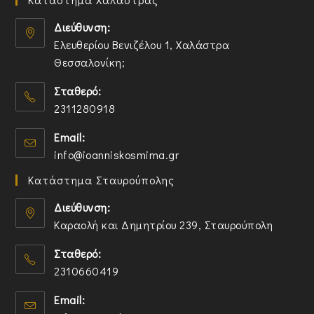
Διεύθυνση:
Ελευθερίου Βενιζέλου 1, Χαλάστρα
Θεσσαλονίκη;
O
Σταθερό:
p
2311280918
e
n
O
Email:
s
p
O
info@ioanniskosmima.gr
i
e
p
n
n
Κατάστημα Σταυρούπολης
e
a
s
n
n
i
Διεύθυνση:
s
e
n
Καραολή και Δημητρίου 239, Σταυρούπολη
i
w
y
O
n
t
o
Σταθερό:
p
y
a
u
2310660419
e
o
b
r
n
O
u
a
Email:
s
p
r
p