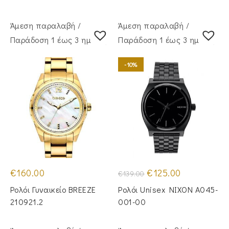
Άμεση παραλαβή /
Άμεση παραλαβή /
Παράδoση 1 έως 3 ημέρες
Παράδoση 1 έως 3 ημέρες
-10%
Original
Η
€
160.00
€
125.00
€
139.00
price
τρέχουσα
was:
τιμή
Ρολόι Γυναικείο BREEZE
Ρολόι Unisex NIXON A045-
€139.00.
είναι:
€125.00.
210921.2
001-00