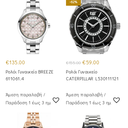
-62%
Original
Η
€
135.00
€
59.00
€
155.00
price
τρέχουσα
was:
τιμή
Ρολόι Γυναικείο BREEZE
Ρολόι Γυναικείο
€155.00.
είναι:
€59.00.
611061.4
CATERPILLAR L530111121
Άμεση παραλαβή /
Άμεση παραλαβή /
Παράδoση 1 έως 3 ημέρες
Παράδoση 1 έως 3 ημέρες