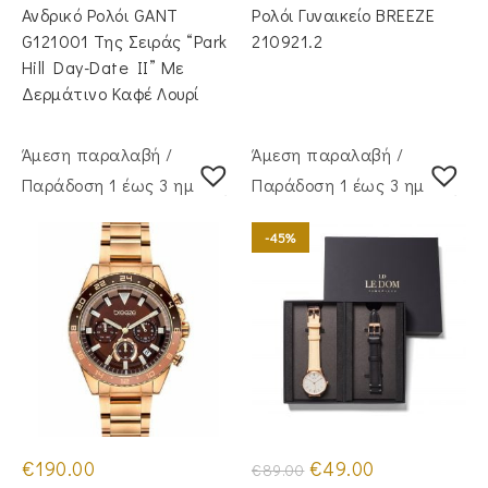
Ανδρικό Ρολόι GANT
Ρολόι Γυναικείο BREEZE
G121001 Της Σειράς “Park
210921.2
Hill Day-Date II” Με
Δερμάτινο Καφέ Λουρί
Άμεση παραλαβή /
Άμεση παραλαβή /
Παράδoση 1 έως 3 ημέρες
Παράδoση 1 έως 3 ημέρες
-45%
Original
Η
€
190.00
€
49.00
€
89.00
price
τρέχουσα