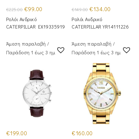
Original
Η
Original
Η
€
99.00
€
134.00
€
225.00
€
149.00
price
τρέχουσα
price
τρέχουσα
was:
τιμή
was:
τιμή
Ρολόι Ανδρικό
Ρολόι Ανδρικό
€225.00.
είναι:
€149.00.
είναι:
€99.00.
€134.00.
CATERPILLAR EX19335919
CATERPILLAR YR14111226
Άμεση παραλαβή /
Άμεση παραλαβή /
Παράδoση 1 έως 3 ημέρες
Παράδoση 1 έως 3 ημέρες
€
199.00
€
160.00