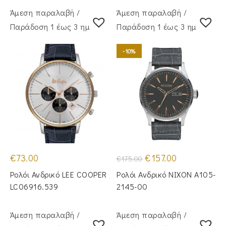
Άμεση παραλαβή /
Άμεση παραλαβή /
Παράδoση 1 έως 3 ημέρες
Παράδoση 1 έως 3 ημέρες
-10%
Original
Η
€
73.00
€
157.00
€
175.00
price
τρέχουσα
was:
τιμή
Ρολόι Ανδρικό LEE COOPER
Ρολόι Ανδρικό NIXON A105-
€175.00.
είναι:
€157.00.
LC06916.539
2145-00
Άμεση παραλαβή /
Άμεση παραλαβή /