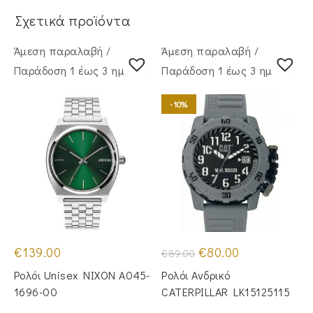
Σχετικά προϊόντα
Άμεση παραλαβή /
Άμεση παραλαβή /
Παράδoση 1 έως 3 ημέρες
Παράδoση 1 έως 3 ημέρες
-10%
Original
Η
€
139.00
€
80.00
€
89.00
price
τρέχουσα
was:
τιμή
Ρολόι Unisex NIXON A045-
Ρολόι Ανδρικό
€89.00.
είναι:
€80.00.
1696-00
CATERPILLAR LK15125115