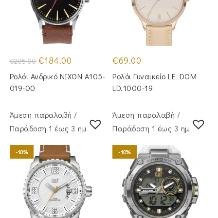
Original
Η
€
184.00
€
69.00
€
205.00
price
τρέχουσα
was:
τιμή
Ρολόι Ανδρικό NIXON A105-
Ρολόι Γυναικείο LE DOM
€205.00.
είναι:
€184.00.
019-00
LD.1000-19
Άμεση παραλαβή /
Άμεση παραλαβή /
Παράδoση 1 έως 3 ημέρες
Παράδoση 1 έως 3 ημέρες
-10%
-10%