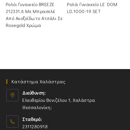
was:
τιμή
Ρολόι Γυναικείο BREEZE
Ρολόι Γυναικείο LE DOM
€89.00.
είναι:
€49.00.
212331.6 Με Μπρασελέ
LD.1000-19 SET
Από Ανοξείδωτο Ατσάλι Σε
Rosegold Χρώμα
Κατάστημα Χαλάστρας
Διεύθυνση:
Ελευθερίου Βενιζέλου 1, Χαλάστρα
Θεσσαλονίκη;
O
Σταθερό:
p
2311280918
e