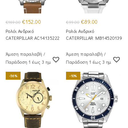
Original
Η
Original
Η
€
152.00
€
89.00
€
169.00
€
99.00
price
τρέχουσα
price
τρέχουσα
was:
τιμή
was:
τιμή
Ρολόι Ανδρικό
Ρολόι Ανδρικό
€169.00.
είναι:
€99.00.
είναι:
€152.00.
€89.00.
CATERPILLAR AC14135222
CATERPILLAR MB14520139
Άμεση παραλαβή /
Άμεση παραλαβή /
Παράδoση 1 έως 3 ημέρες
Παράδoση 1 έως 3 ημέρες
-56%
-10%