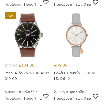
Παράδoση 1 έως 3 ημέρες
Παράδoση 1 έως 3 ημέρες
-10%
Original
Η
€
184.00
€
79.00
€
205.00
price
τρέχουσα
was:
τιμή
Ρολόι Ανδρικό NIXON A105-
Ρολόι Γυναικείο LE DOM
€205.00.
είναι:
€184.00.
019-00
LD.1261-2
Άμεση παραλαβή /
Άμεση παραλαβή /
Παράδoση 1 έως 3 ημέρες
Παράδoση 1 έως 3 ημέρες