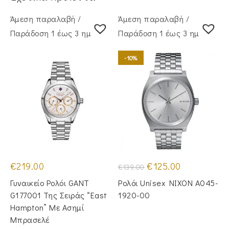
Άμεση παραλαβή /
Άμεση παραλαβή /
Παράδoση 1 έως 3 ημέρες
Παράδoση 1 έως 3 ημέρες
-10%
Original
Η
€
219.00
€
125.00
€
139.00
price
τρέχουσα
was:
τιμή
Γυναικείο Ρολόι GANT
Ρολόι Unisex NIXON A045-
€139.00.
είναι:
€125.00.
G177001 Της Σειράς “East
1920-00
Hampton” Με Ασημί
Μπρασελέ