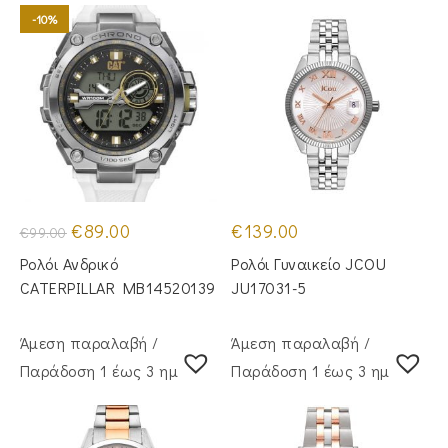
-10%
Original
Η
€
89.00
€
139.00
€
99.00
price
τρέχουσα
was:
τιμή
Ρολόι Ανδρικό
Ρολόι Γυναικείο JCOU
€99.00.
είναι:
€89.00.
CATERPILLAR MB14520139
JU17031-5
Άμεση παραλαβή /
Άμεση παραλαβή /
Παράδoση 1 έως 3 ημέρες
Παράδoση 1 έως 3 ημέρες