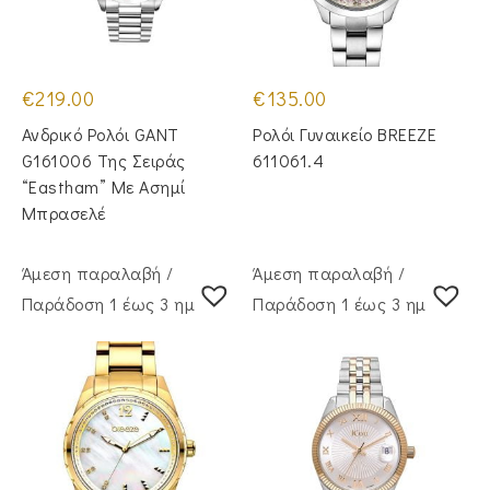
€
219.00
€
135.00
Ανδρικό Ρολόι GANT
Ρολόι Γυναικείο BREEZE
G161006 Της Σειράς
611061.4
“Eastham” Με Ασημί
Μπρασελέ
Άμεση παραλαβή /
Άμεση παραλαβή /
Παράδoση 1 έως 3 ημέρες
Παράδoση 1 έως 3 ημέρες