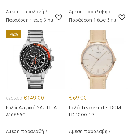
Άμεση παραλαβή /
Άμεση παραλαβή /
Παράδoση 1 έως 3 ημέρες
Παράδoση 1 έως 3 ημέρες
-42%
Original
Η
€
149.00
€
69.00
€
255.00
price
τρέχουσα
was:
τιμή
Ρολόι Ανδρικό NAUTICA
Ρολόι Γυναικείο LE DOM
€255.00.
είναι:
€149.00.
A16656G
LD.1000-19
Άμεση παραλαβή /
Άμεση παραλαβή /