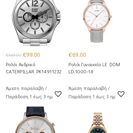
Original
Η
€
99.00
€
69.00
€
149.00
price
τρέχουσα
was:
τιμή
Ρολόι Ανδρικό
Ρολόι Γυναικείο LE DOM
€149.00.
είναι:
€99.00.
CATERPILLAR PK14911232
LD.1000-18
Άμεση παραλαβή /
Άμεση παραλαβή /
Παράδoση 1 έως 3 ημέρες
Παράδoση 1 έως 3 ημέρες