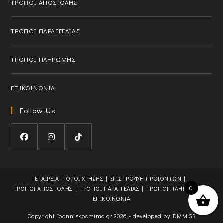
ΤΡΟΠΟΙ ΑΠΟΣΤΟΛΗΣ
p
l
p
i
l
c
ΤΡΟΠΟΙ ΠΑΡΑΓΓΕΛΙΑΣ
i
a
c
t
ΤΡΟΠΟΙ ΠΛΗΡΩΜΗΣ
a
i
t
o
i
n
ΕΠΙΚΟΙΝΩΝΙΑ
o
n
Follow Us
O
O
O
p
p
p
e
e
e
ΕΤΑΙΡΕΙΑ
ΟΡΟΙ ΧΡΗΣΗΣ
ΕΠΙΣΤΡΟΦΗ ΠΡΟΙΟΝΤΩΝ
0
n
n
n
ΤΡΟΠΟΙ ΑΠΟΣΤΟΛΗΣ
ΤΡΟΠΟΙ ΠΑΡΑΓΓΕΛΙΑΣ
ΤΡΟΠΟΙ ΠΛΗΡΩΜΗΣ
s
s
s
ΕΠΙΚΟΙΝΩΝΙΑ
i
i
i
Copyright Ioanniskosmima.gr 2026 - developed by
DMM.GR
n
n
n