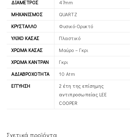
ΔΙΆΜΕΤΡΟΣ
47mm
ΜΗΧΑΝΙΣΜΌΣ
QUARTZ
ΚΡΎΣΤΑΛΛΟ
Φυσικό-Ορυκτό
ΥΛΙΚΌ ΚΆΣΑΣ
Πλαστικό
ΧΡΏΜΑ ΚΆΣΑΣ
Μαύρο – Γκρι
ΧΡΏΜΑ ΚΑΝΤΡΆΝ
Γκρι
ΑΔΙΑΒΡΟΧΌΤΗΤΑ
10 Atm
ΕΓΓΎΗΣΗ
2 έτη της επίσημης
αντιπροσωπείας LEE
COOPER
Σχετικά προϊόντα