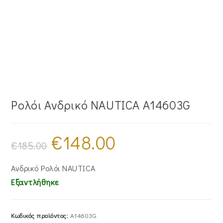
Ρολόι Ανδρικό NAUTICA A14603G
€
148.00
Original
Η
price
τρέχουσα
€
185.00
was:
τιμή
€185.00.
είναι:
€148.00.
Ανδρικό Ρολόι NAUTICA
Εξαντλήθηκε
Κωδικός προϊόντος:
A14603G