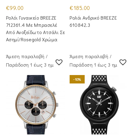
€
99.00
€
185.00
Ρολόι Γυναικείο BREEZE
Ρολόι Ανδρικό BREEZE
712361.4 Με Μπρασελέ
610842.3
Από Ανοξείδωτο Ατσάλι Σε
Ασημί/Rosegold Χρώμα
Άμεση παραλαβή /
Άμεση παραλαβή /
Παράδoση 1 έως 3 ημέρες
Παράδoση 1 έως 3 ημέρες
-10%