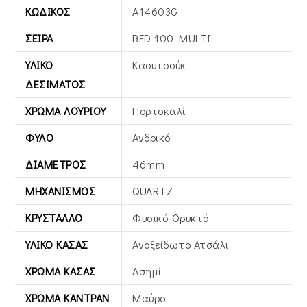
ΚΩΔΙΚΌΣ
A14603G
ΣΕΙΡΆ
BFD 100 MULTI
ΥΛΙΚΌ
Καουτσούκ
ΔΕΣΊΜΑΤΟΣ
ΧΡΏΜΑ ΛΟΥΡΙΟΎ
Πορτοκαλί
ΦΎΛΟ
Ανδρικό
ΔΙΆΜΕΤΡΟΣ
46mm
ΜΗΧΑΝΙΣΜΌΣ
QUARTZ
ΚΡΎΣΤΑΛΛΟ
Φυσικό-Ορυκτό
ΥΛΙΚΌ ΚΆΣΑΣ
Ανοξείδωτο Ατσάλι
ΧΡΏΜΑ ΚΆΣΑΣ
Ασημί
ΧΡΏΜΑ ΚΑΝΤΡΆΝ
Μαύρο