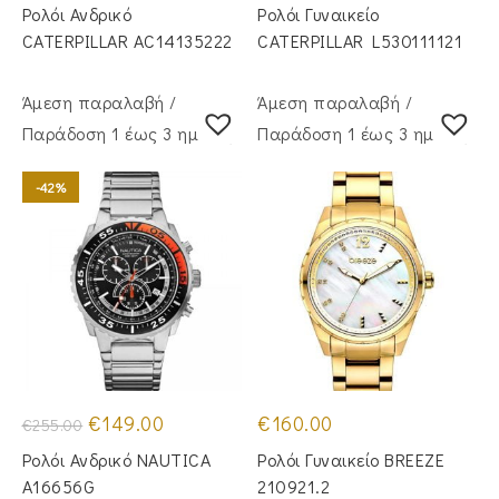
was:
τιμή
was:
τιμή
Ρολόι Ανδρικό
Ρολόι Γυναικείο
€169.00.
είναι:
€155.00.
είναι:
€152.00.
€59.00.
CATERPILLAR AC14135222
CATERPILLAR L530111121
Άμεση παραλαβή /
Άμεση παραλαβή /
Παράδoση 1 έως 3 ημέρες
Παράδoση 1 έως 3 ημέρες
-42%
Original
Η
€
149.00
€
160.00
€
255.00
price
τρέχουσα
was:
τιμή
Ρολόι Ανδρικό NAUTICA
Ρολόι Γυναικείο BREEZE
€255.00.
είναι:
€149.00.
A16656G
210921.2