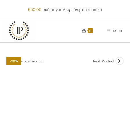
Skip
€
50.00
ακόμα για Δωρεάν μεταφορικά
to
content
0
MENU
Previous Product
Next Product
-20%