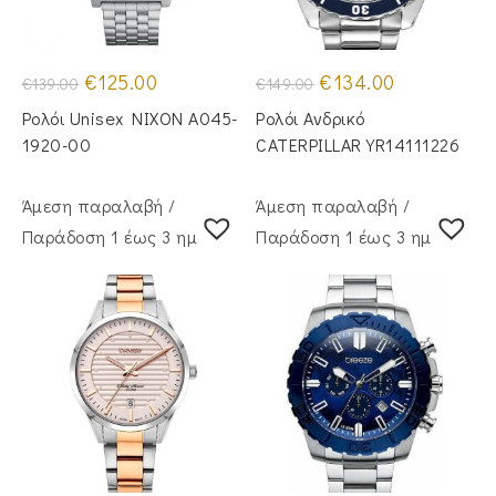
Original
Η
Original
Η
€
125.00
€
134.00
€
139.00
€
149.00
price
τρέχουσα
price
τρέχουσα
was:
τιμή
was:
τιμή
Ρολόι Unisex NIXON A045-
Ρολόι Ανδρικό
€139.00.
είναι:
€149.00.
είναι:
€125.00.
€134.00.
1920-00
CATERPILLAR YR14111226
Άμεση παραλαβή /
Άμεση παραλαβή /
Παράδoση 1 έως 3 ημέρες
Παράδoση 1 έως 3 ημέρες