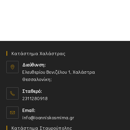
Κατάστημα Χαλάστρας
Διεύθυνση:
Ελευθερίου Βενιζέλου 1, Χαλάστρα
Θεσσαλονίκη;
O
Σταθερό:
p
2311280918
e
n
O
Email:
s
p
O
info@ioanniskosmima.gr
i
e
p
n
n
Κατάστημα Σταυρούπολης
e