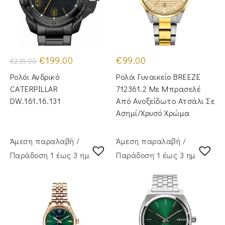
Original
Η
€
199.00
€
99.00
€
235.00
price
τρέχουσα
was:
τιμή
Ρολόι Ανδρικό
Ρολόι Γυναικείο BREEZE
€235.00.
είναι:
€199.00.
CATERPILLAR
712361.2 Με Μπρασελέ
DW.161.16.131
Από Ανοξείδωτο Ατσάλι Σε
Ασημί/Χρυσό Χρώμα
Άμεση παραλαβή /
Άμεση παραλαβή /
Παράδoση 1 έως 3 ημέρες
Παράδoση 1 έως 3 ημέρες