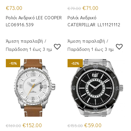
Original
Η
€
73.00
€
71.00
€
79.00
price
τρέχουσα
was:
τιμή
Ρολόι Ανδρικό LEE COOPER
Ρολόι Ανδρικό
€79.00.
είναι:
€71.00.
LC06916.539
CATERPILLAR LL11121112
Άμεση παραλαβή /
Άμεση παραλαβή /
Παράδoση 1 έως 3 ημέρες
Παράδoση 1 έως 3 ημέρες
-10%
-62%
Original
Η
Original
Η
€
152.00
€
59.00
€
169.00
€
155.00
price
τρέχουσα
price
τρέχουσα