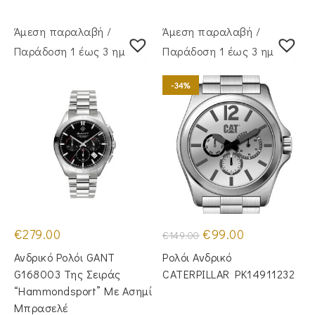
Άμεση παραλαβή /
Άμεση παραλαβή /
Παράδoση 1 έως 3 ημέρες
Παράδoση 1 έως 3 ημέρες
-34%
Original
Η
€
279.00
€
99.00
€
149.00
price
τρέχουσα
was:
τιμή
Ανδρικό Ρολόι GANT
Ρολόι Ανδρικό
€149.00.
είναι:
€99.00.
G168003 Της Σειράς
CATERPILLAR PK14911232
“Hammondsport” Με Ασημί
Μπρασελέ