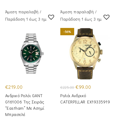
Άμεση παραλαβή /
Άμεση παραλαβή /
Παράδoση 1 έως 3 ημέρες
Παράδoση 1 έως 3 ημέρες
-56%
Original
Η
€
219.00
€
99.00
€
225.00
price
τρέχουσα
was:
τιμή
Ανδρικό Ρολόι GANT
Ρολόι Ανδρικό
€225.00.
είναι:
€99.00.
G161006 Της Σειράς
CATERPILLAR EX19335919
“Eastham” Με Ασημί
Μπρασελέ