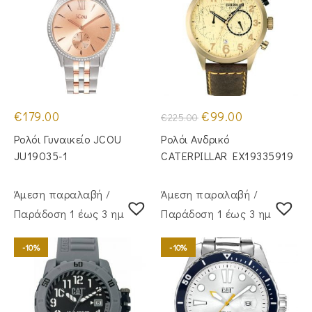
Original
Η
€
179.00
€
99.00
€
225.00
price
τρέχουσα
was:
τιμή
Ρολόι Γυναικείο JCOU
Ρολόι Ανδρικό
€225.00.
είναι:
€99.00.
JU19035-1
CATERPILLAR EX19335919
Άμεση παραλαβή /
Άμεση παραλαβή /
Παράδoση 1 έως 3 ημέρες
Παράδoση 1 έως 3 ημέρες
-10%
-10%