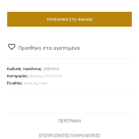
Ρολόι
Γυναικείο
ΠΡΟΣΘΉΚΗ ΣΤΟ ΚΑΛΆΘΙ
BREEZE
Από
Την
Προσθήκη στα αγαπημένα
Σειρά
Impress
212531.6
Κωδικός προϊόντος:
212531.6
ποσότητα
Κατηγορίες:
Breeze
,
ΡΟΛΟΓΙΑ
Ετικέτες:
breeze
,
roloi
ΠΕΡΙΓΡΑΦΉ
ΕΠΙΠΡΌΣΘΕΤΕΣ ΠΛΗΡΟΦΟΡΊΕΣ