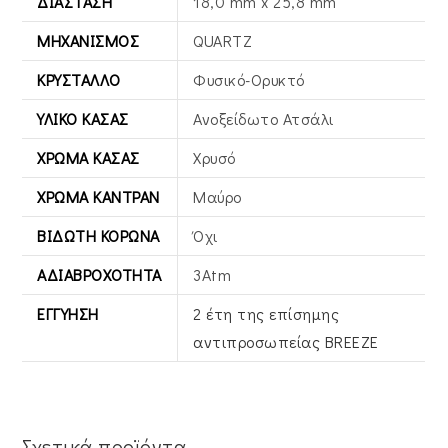
ΔΙΆΣΤΑΣΗ
18,0 mm x 25,8 mm
ΜΗΧΑΝΙΣΜΌΣ
QUARTZ
ΚΡΎΣΤΑΛΛΟ
Φυσικό-Ορυκτό
ΥΛΙΚΌ ΚΆΣΑΣ
Ανοξείδωτο Ατσάλι
ΧΡΏΜΑ ΚΆΣΑΣ
Χρυσό
ΧΡΏΜΑ ΚΑΝΤΡΆΝ
Μαύρο
ΒΙΔΩΤΉ ΚΟΡΏΝΑ
Όχι
ΑΔΙΑΒΡΟΧΌΤΗΤΑ
3Atm
ΕΓΓΎΗΣΗ
2 έτη της επίσημης
αντιπροσωπείας BREEZE
Σχετικά προϊόντα