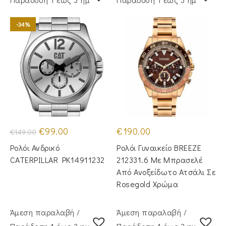
-34%
Original
Η
€
99.00
€
190.00
€
149.00
price
τρέχουσα
was:
τιμή
Ρολόι Ανδρικό
Ρολόι Γυναικείο BREEZE
€149.00.
είναι:
€99.00.
CATERPILLAR PK14911232
212331.6 Με Μπρασελέ
Από Ανοξείδωτο Ατσάλι Σε
Rosegold Χρώμα
Άμεση παραλαβή /
Άμεση παραλαβή /