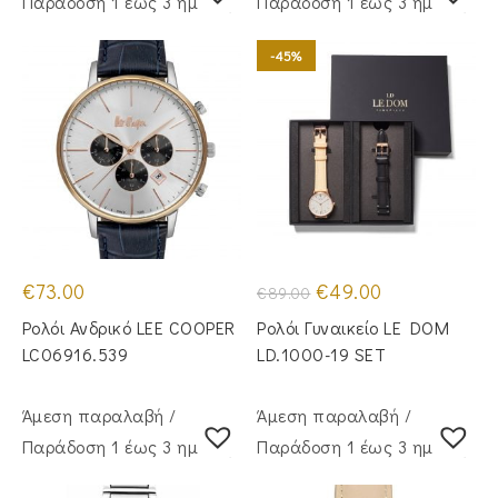
Παράδoση 1 έως 3 ημέρες
Παράδoση 1 έως 3 ημέρες
-45%
Original
Η
€
73.00
€
49.00
€
89.00
price
τρέχουσα
was:
τιμή
Ρολόι Ανδρικό LEE COOPER
Ρολόι Γυναικείο LE DOM
€89.00.
είναι:
€49.00.
LC06916.539
LD.1000-19 SET
Άμεση παραλαβή /
Άμεση παραλαβή /
Παράδoση 1 έως 3 ημέρες
Παράδoση 1 έως 3 ημέρες