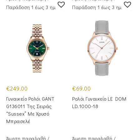
Παράδoση 1 έως 3 ημέρες
Παράδoση 1 έως 3 ημέρες
€
249.00
€
69.00
Γυναικείο Ρολόι GANT
Ρολόι Γυναικείο LE DOM
G136011 Της Σειράς
LD.1000-18
“Sussex” Με Χρυσό
Μπρασελέ
Άμεση παραλαβή /
Άμεση παραλαβή /