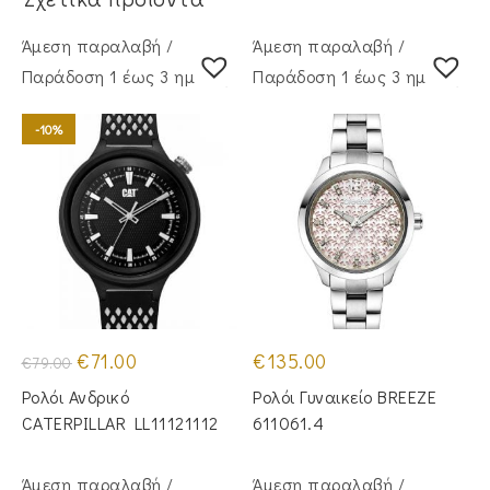
Άμεση παραλαβή /
Άμεση παραλαβή /
Παράδoση 1 έως 3 ημέρες
Παράδoση 1 έως 3 ημέρες
-10%
Original
Η
€
71.00
€
135.00
€
79.00
price
τρέχουσα
was:
τιμή
Ρολόι Ανδρικό
Ρολόι Γυναικείο BREEZE
€79.00.
είναι:
€71.00.
CATERPILLAR LL11121112
611061.4
Άμεση παραλαβή /
Άμεση παραλαβή /