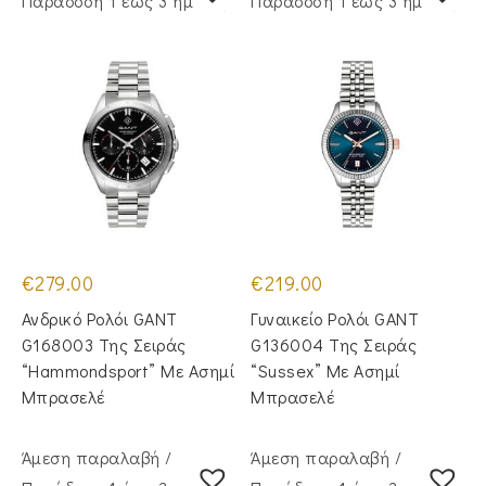
Παράδoση 1 έως 3 ημέρες
Παράδoση 1 έως 3 ημέρες
€
279.00
€
219.00
Ανδρικό Ρολόι GANT
Γυναικείο Ρολόι GANT
G168003 Της Σειράς
G136004 Της Σειράς
“Hammondsport” Με Ασημί
“Sussex” Με Ασημί
Μπρασελέ
Μπρασελέ
Άμεση παραλαβή /
Άμεση παραλαβή /