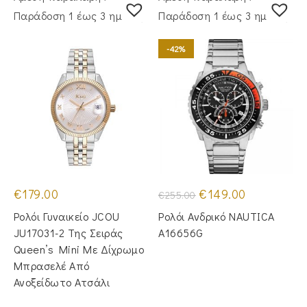
Παράδoση 1 έως 3 ημέρες
Παράδoση 1 έως 3 ημέρες
-42%
Original
Η
€
179.00
€
149.00
€
255.00
price
τρέχουσα
was:
τιμή
Ρολόι Γυναικείο JCOU
Ρολόι Ανδρικό NAUTICA
€255.00.
είναι:
€149.00.
JU17031-2 Της Σειράς
A16656G
Queen’s Mini Με Δίχρωμο
Μπρασελέ Από
Ανοξείδωτο Ατσάλι