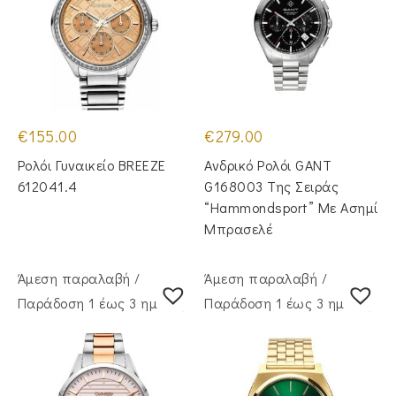
€
155.00
€
279.00
Ρολόι Γυναικείο BREEZE
Ανδρικό Ρολόι GANT
612041.4
G168003 Της Σειράς
“Hammondsport” Με Ασημί
Μπρασελέ
Άμεση παραλαβή /
Άμεση παραλαβή /
Παράδoση 1 έως 3 ημέρες
Παράδoση 1 έως 3 ημέρες