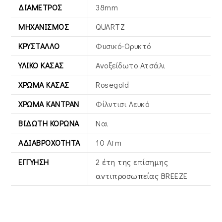
ΔΙΆΜΕΤΡΟΣ
38mm
ΜΗΧΑΝΙΣΜΌΣ
QUARTZ
ΚΡΎΣΤΑΛΛΟ
Φυσικό-Ορυκτό
ΥΛΙΚΌ ΚΆΣΑΣ
Ανοξείδωτο Ατσάλι
ΧΡΏΜΑ ΚΆΣΑΣ
Rosegold
ΧΡΏΜΑ ΚΑΝΤΡΆΝ
Φίλντισι Λευκό
ΒΙΔΩΤΉ ΚΟΡΏΝΑ
Ναι
ΑΔΙΑΒΡΟΧΌΤΗΤΑ
10 Atm
ΕΓΓΎΗΣΗ
2 έτη της επίσημης
αντιπροσωπείας BREEZE