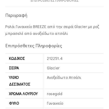
ΕΠΙΠΡΌΣΘΕΤΕΣ ΠΛΗΡΟΦΟΡΊΕΣ
Περιγραφή
Ρολόι Γυναικείο BREEZE από την σειρά Glacier με ροζ
μπρασελέ από ανοξείδωτο ατσάλι
Επιπρόσθετες Πληροφορίες
ΚΩΔΙΚΌΣ
212251.4
ΣΕΙΡΆ
Glacier
ΥΛΙΚΌ
Ανοξείδωτο Ατσάλι
ΔΕΣΊΜΑΤΟΣ
ΧΡΏΜΑ ΛΟΥΡΙΟΎ
rosegold
ΦΎΛΟ
Γυναικείο