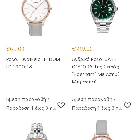
€
69.00
€
219.00
Ρολόι Γυναικείο LE DOM
Ανδρικό Ρολόι GANT
LD.1000-18
G161006 Της Σειράς
“Eastham” Με Ασημί
Μπρασελέ
Άμεση παραλαβή /
Άμεση παραλαβή /
Παράδoση 1 έως 3 ημέρες
Παράδoση 1 έως 3 ημέρες