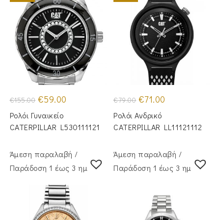
Original
Η
Original
Η
€
59.00
€
71.00
€
155.00
€
79.00
price
τρέχουσα
price
τρέχουσα
was:
τιμή
was:
τιμή
Ρολόι Γυναικείο
Ρολόι Ανδρικό
€155.00.
είναι:
€79.00.
είναι:
€59.00.
€71.00.
CATERPILLAR L530111121
CATERPILLAR LL11121112
Άμεση παραλαβή /
Άμεση παραλαβή /
Παράδoση 1 έως 3 ημέρες
Παράδoση 1 έως 3 ημέρες