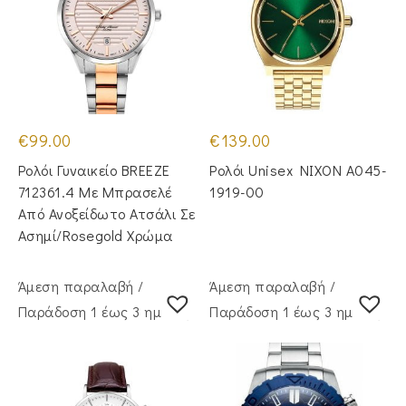
€
99.00
€
139.00
Ρολόι Γυναικείο BREEZE
Ρολόι Unisex NIXON A045-
712361.4 Με Μπρασελέ
1919-00
Από Ανοξείδωτο Ατσάλι Σε
Ασημί/Rosegold Χρώμα
Άμεση παραλαβή /
Άμεση παραλαβή /
Παράδoση 1 έως 3 ημέρες
Παράδoση 1 έως 3 ημέρες