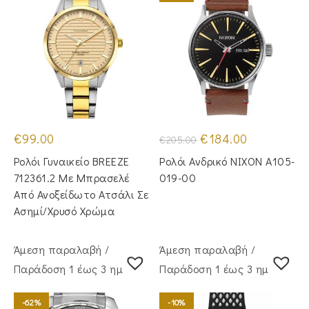
Original
Η
€
99.00
€
184.00
€
205.00
price
τρέχουσα
was:
τιμή
Ρολόι Γυναικείο BREEZE
Ρολόι Ανδρικό NIXON A105-
€205.00.
είναι:
€184.00.
712361.2 Με Μπρασελέ
019-00
Από Ανοξείδωτο Ατσάλι Σε
Ασημί/Χρυσό Χρώμα
Άμεση παραλαβή /
Άμεση παραλαβή /
Παράδoση 1 έως 3 ημέρες
Παράδoση 1 έως 3 ημέρες
-62%
-10%