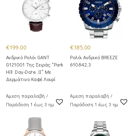
€
199.00
€
185.00
Ανδρικό Ρολόι GANT
Ρολόι Ανδρικό BREEZE
G121001 Της Σειράς “Park
610842.3
Hill Day-Date II” Με
Δερμάτινο Καφέ Λουρί
Άμεση παραλαβή /
Άμεση παραλαβή /
Παράδoση 1 έως 3 ημέρες
Παράδoση 1 έως 3 ημέρες