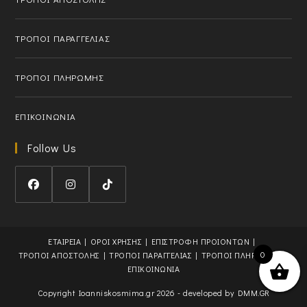
p
l
p
i
l
c
ΤΡΟΠΟΙ ΠΑΡΑΓΓΕΛΙΑΣ
i
a
c
t
ΤΡΟΠΟΙ ΠΛΗΡΩΜΗΣ
a
i
t
o
i
n
ΕΠΙΚΟΙΝΩΝΙΑ
o
n
Follow Us
O
O
O
p
p
p
e
e
e
ΕΤΑΙΡΕΙΑ
ΟΡΟΙ ΧΡΗΣΗΣ
ΕΠΙΣΤΡΟΦΗ ΠΡΟΙΟΝΤΩΝ
0
n
n
n
ΤΡΟΠΟΙ ΑΠΟΣΤΟΛΗΣ
ΤΡΟΠΟΙ ΠΑΡΑΓΓΕΛΙΑΣ
ΤΡΟΠΟΙ ΠΛΗΡΩΜΗΣ
s
s
s
ΕΠΙΚΟΙΝΩΝΙΑ
i
i
i
Copyright Ioanniskosmima.gr 2026 - developed by
DMM.GR
n
n
n