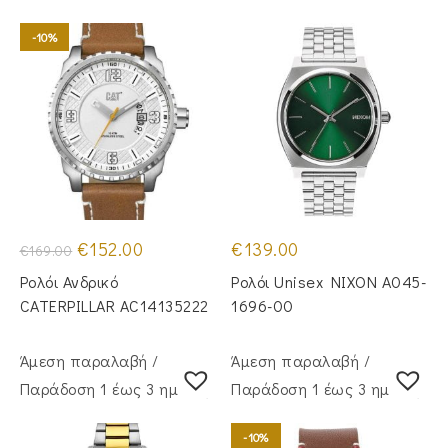
-10%
Original
Η
€
152.00
€
139.00
€
169.00
price
τρέχουσα
was:
τιμή
Ρολόι Ανδρικό
Ρολόι Unisex NIXON A045-
€169.00.
είναι:
€152.00.
CATERPILLAR AC14135222
1696-00
Άμεση παραλαβή /
Άμεση παραλαβή /
Παράδoση 1 έως 3 ημέρες
Παράδoση 1 έως 3 ημέρες
-10%