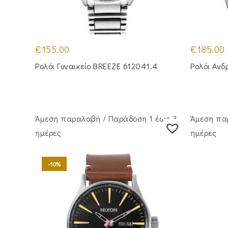
€
155.00
€
185.00
Ρολόι Γυναικείο BREEZE 612041.4
Ρολόι Ανδ
Άμεση παραλαβή / Παράδoση 1 έως 3
Άμεση πα
ημέρες
ημέρες
-10%