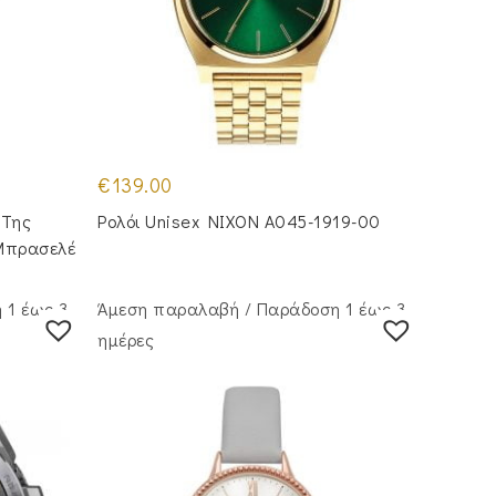
€
139.00
 Της
Ρολόι Unisex NIXON A045-1919-00
 Μπρασελέ
 1 έως 3
Άμεση παραλαβή / Παράδoση 1 έως 3
ημέρες