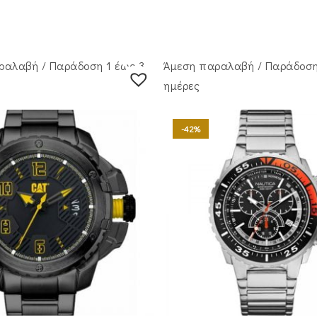
ραλαβή / Παράδoση 1 έως 3
Άμεση παραλαβή / Παράδoση
ημέρες
-42%