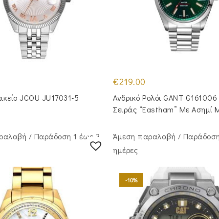
€
219.00
αικείο JCOU JU17031-5
Ανδρικό Ρολόι GANT G161006
Σειράς “Eastham” Με Ασημί
ραλαβή / Παράδoση 1 έως 3
Άμεση παραλαβή / Παράδoση
ημέρες
-10%