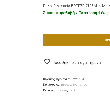
Ρολόι Γυναικείο BREEZE 712361.4 Με
Άμεση παραλαβή / Παράδoση 1 έως 
Ρολόι
Γυναικείο
ΠΡ
BREEZE
712361.4
Με
Προσθήκη στα αγαπημένα
Μπρασελέ
Από
Ανοξείδωτο
Κωδικός προϊόντος:
712361.4
Ατσάλι
Κατηγορίες:
Breeze
,
ΡΟΛΟΓΙΑ
Σε
Ετικέτες:
breeze
,
roloi
Ασημί/Rosegold
Χρώμα
ποσότητα