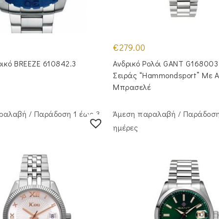
€
279.00
ρικό BREEZE 610842.3
Ανδρικό Ρολόι GANT G168003
Σειράς “Hammondsport” Με Α
Μπρασελέ
ραλαβή / Παράδoση 1 έως 3
Άμεση παραλαβή / Παράδoση
ημέρες