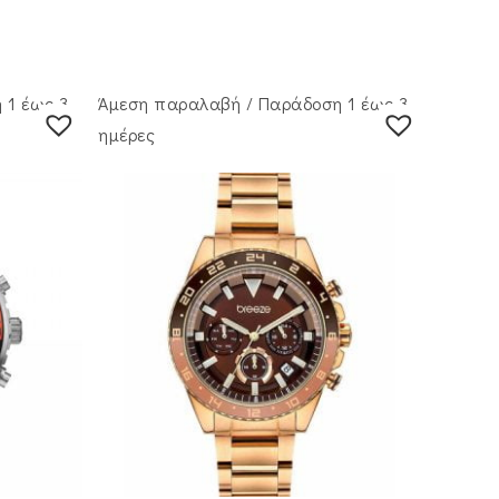
 1 έως 3
Άμεση παραλαβή / Παράδoση 1 έως 3
ημέρες