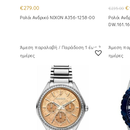
Or
€
279.00
€
€
235.00
pr
wa
Ρολόι Ανδρικό NIXON A356-1258-00
Ρολόι Ανδ
€2
DW.161.16
Άμεση παραλαβή / Παράδoση 1 έως 3
Άμεση πα
ημέρες
ημέρες