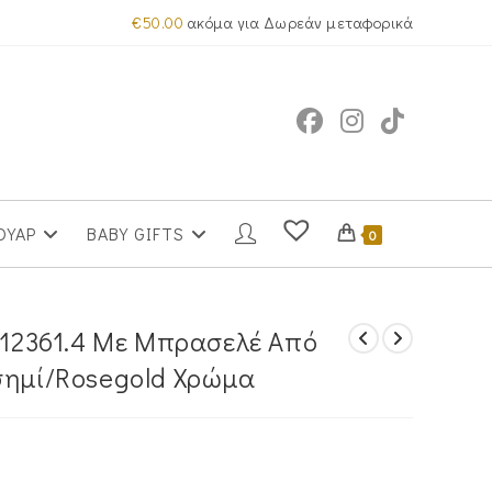
€
50.00
ακόμα για Δωρεάν μεταφορικά
ΟΥΑΡ
BABY GIFTS
0
 712361.4 Με Μπρασελέ Από
σημί/Rosegold Χρώμα