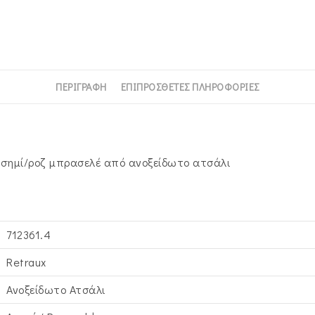
ΠΕΡΙΓΡΑΦΉ
ΕΠΙΠΡΌΣΘΕΤΕΣ ΠΛΗΡΟΦΟΡΊΕΣ
 ασημί/ροζ μπρασελέ από ανοξείδωτο ατσάλι
712361.4
Retraux
Ανοξείδωτο Ατσάλι