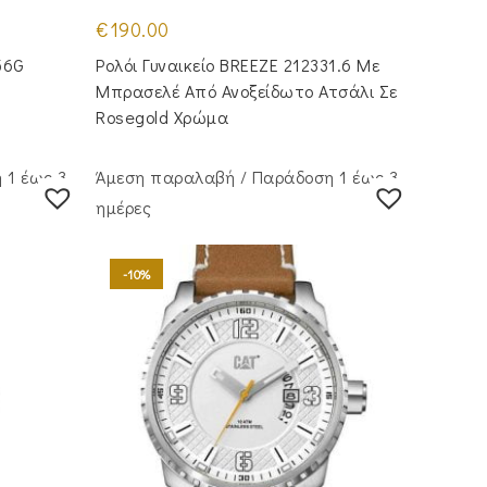
€
190.00
56G
Ρολόι Γυναικείο BREEZE 212331.6 Με
Μπρασελέ Από Ανοξείδωτο Ατσάλι Σε
Rosegold Χρώμα
 1 έως 3
Άμεση παραλαβή / Παράδoση 1 έως 3
ημέρες
-10%