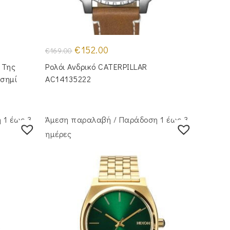
Original
Η
€
152.00
€
169.00
price
τρέχουσα
was:
τιμή
 Της
Ρολόι Ανδρικό CATERPILLAR
€169.00.
είναι:
€152.00.
σημί
AC14135222
 1 έως 3
Άμεση παραλαβή / Παράδoση 1 έως 3
ημέρες