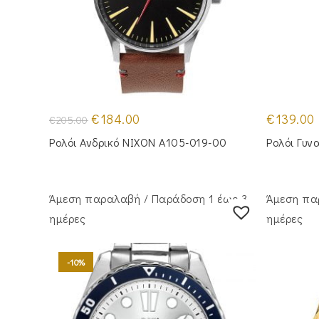
Original
Η
€
184.00
€
139.00
€
205.00
price
τρέχουσα
was:
τιμή
Ρολόι Ανδρικό NIXON A105-019-00
Ρολόι Γυν
€205.00.
είναι:
€184.00.
Άμεση παραλαβή / Παράδoση 1 έως 3
Άμεση πα
ημέρες
ημέρες
-10%