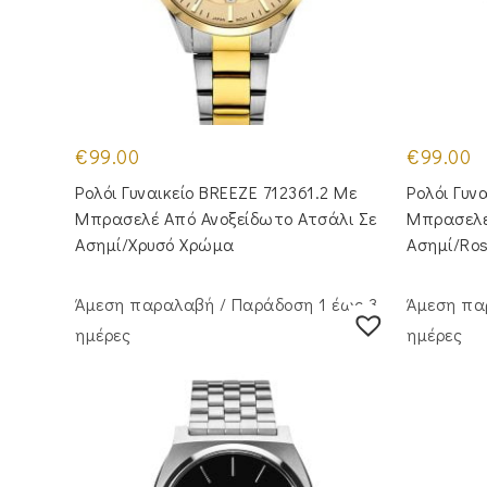
€
99.00
€
99.00
Ρολόι Γυναικείο BREEZE 712361.2 Με
Ρολόι Γυν
Μπρασελέ Από Ανοξείδωτο Ατσάλι Σε
Μπρασελέ
Ασημί/Χρυσό Χρώμα
Ασημί/Ro
Άμεση παραλαβή / Παράδoση 1 έως 3
Άμεση πα
ημέρες
ημέρες