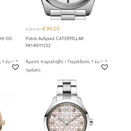
Original
Η
€
99.00
€
149.00
price
τρέχουσα
was:
τιμή
96-00
Ρολόι Ανδρικό CATERPILLAR
€149.00.
είναι:
€99.00.
PK14911232
 1 έως 3
Άμεση παραλαβή / Παράδoση 1 έως 3
ημέρες