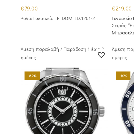
€
79.00
€
219.00
Ρολόι Γυναικείο LE DOM LD.1261-2
Γυναικείο
Σειράς “E
Μπρασελ
Άμεση παραλαβή / Παράδoση 1 έως 3
Άμεση πα
ημέρες
ημέρες
-62%
-10%