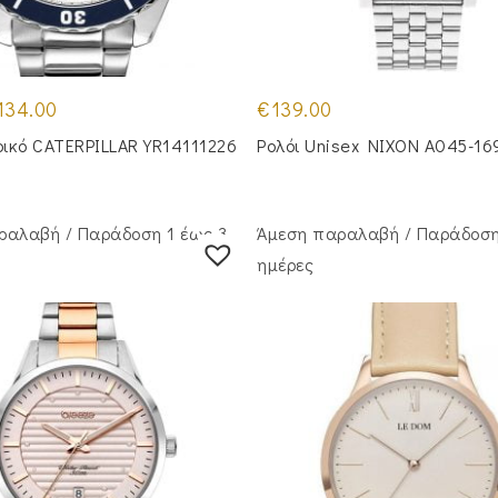
iginal
Η
134.00
€
139.00
ice
τρέχουσα
s:
τιμή
ρικό CATERPILLAR YR14111226
Ρολόι Unisex NIXON A045-16
49.00.
είναι:
€134.00.
ραλαβή / Παράδoση 1 έως 3
Άμεση παραλαβή / Παράδoση
ημέρες