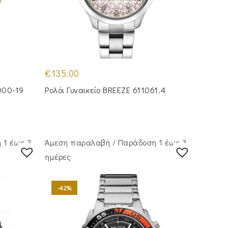
€
135.00
000-19
Ρολόι Γυναικείο BREEZE 611061.4
 1 έως 3
Άμεση παραλαβή / Παράδoση 1 έως 3
ημέρες
-42%