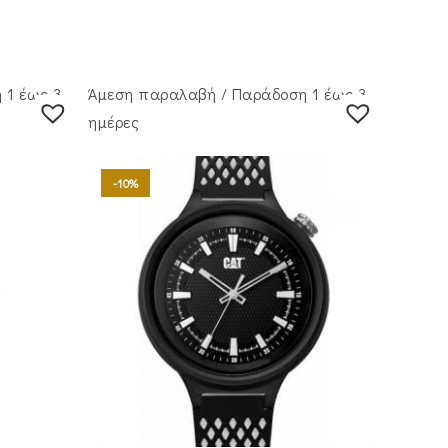
 1 έως 3
Άμεση παραλαβή / Παράδoση 1 έως 3
ημέρες
-10%