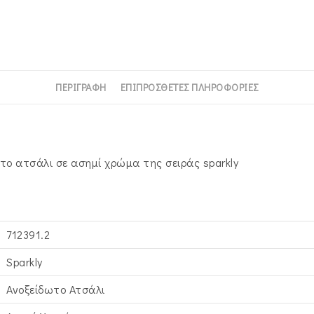
Σειράς
Sparkly
ποσότητα
ΠΕΡΙΓΡΑΦΉ
ΕΠΙΠΡΌΣΘΕΤΕΣ ΠΛΗΡΟΦΟΡΊΕΣ
το ατσάλι σε ασημί χρώμα της σειράς sparkly
712391.2
Sparkly
Ανοξείδωτο Ατσάλι