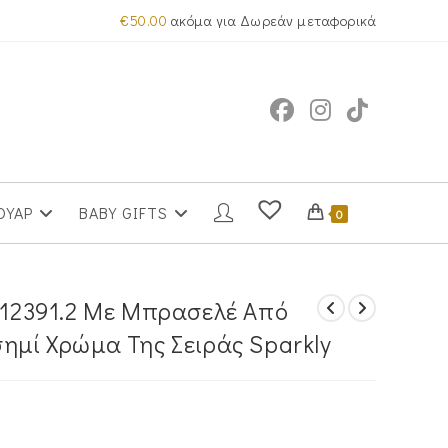
€
50.00
ακόμα για Δωρεάν μεταφορικά
ΟΥΑΡ
BABY GIFTS
0
 712391.2 Με Μπρασελέ Από
σημί Χρώμα Της Σειράς Sparkly