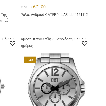
Original
Η
€
71.00
€
79.00
price
τρέχουσα
was:
τιμή
 Της
Ρολόι Ανδρικό CATERPILLAR LL11121112
€79.00.
είναι:
€71.00.
σημί
 1 έως 3
Άμεση παραλαβή / Παράδoση 1 έως 3
ημέρες
-34%