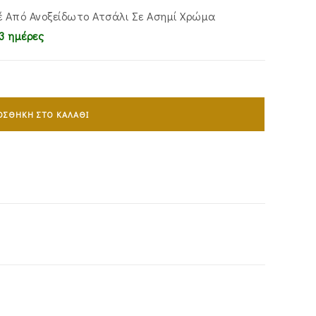
έ Από Ανοξείδωτο Ατσάλι Σε Ασημί Χρώμα
3 ημέρες
ΟΣΘΉΚΗ ΣΤΟ ΚΑΛΆΘΙ