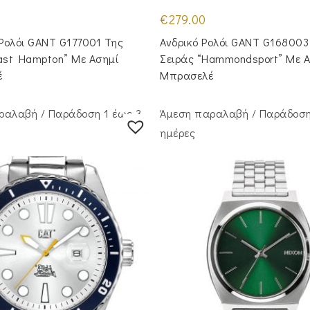
€
279.00
 Ρολόι GANT G177001 Της
Ανδρικό Ρολόι GANT G168003
ast Hampton” Με Ασημί
Σειράς “Hammondsport” Με Α
έ
Μπρασελέ
ραλαβή / Παράδoση 1 έως 3
Άμεση παραλαβή / Παράδoση
ημέρες