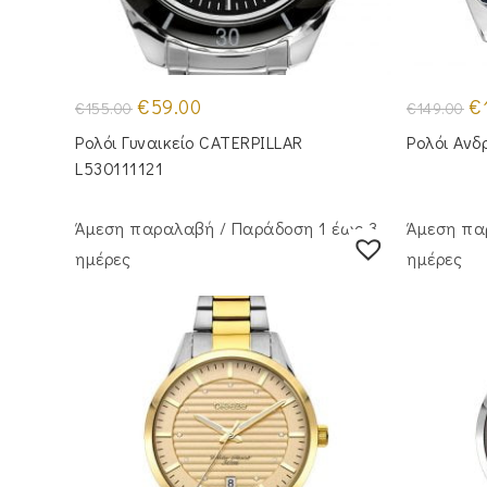
Original
Η
Or
€
59.00
€
€
155.00
€
149.00
price
τρέχουσα
pr
was:
τιμή
wa
Ρολόι Γυναικείο CATERPILLAR
Ρολόι Ανδ
€155.00.
είναι:
€1
€59.00.
L530111121
Άμεση παραλαβή / Παράδoση 1 έως 3
Άμεση πα
ημέρες
ημέρες