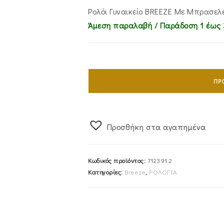
Ρολόι Γυναικείο BREEZE Με Μπρασελ
Άμεση παραλαβή / Παράδoση 1 έως 
Ρολόι
Γυναικείο
ΠΡ
BREEZE
712391.2
Με
Προσθήκη στα αγαπημένα
Μπρασελέ
Από
Ανοξείδωτο
Κωδικός προϊόντος:
712391.2
Ατσάλι
Κατηγορίες:
Breeze
,
ΡΟΛΟΓΙΑ
Σε
Ασημί
Χρώμα
Της