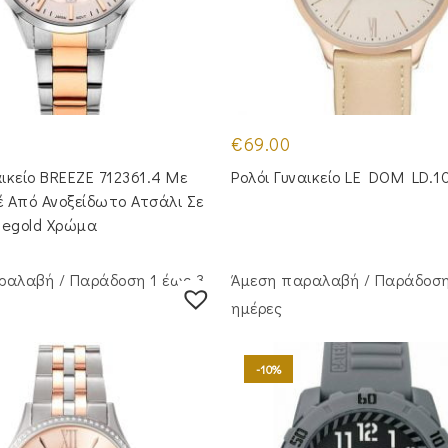
€
69.00
αικείο BREEZE 712361.4 Με
Ρολόι Γυναικείο LE DOM LD.1
 Από Ανοξείδωτο Ατσάλι Σε
segold Χρώμα
ραλαβή / Παράδoση 1 έως 3
Άμεση παραλαβή / Παράδoση
ημέρες
-10%