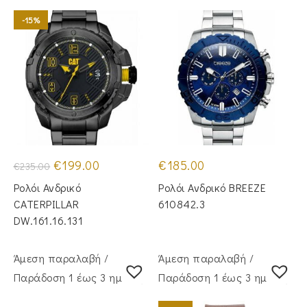
-15%
Original
Η
€
199.00
€
185.00
€
235.00
price
τρέχουσα
was:
τιμή
Ρολόι Ανδρικό
Ρολόι Ανδρικό BREEZE
€235.00.
είναι:
€199.00.
CATERPILLAR
610842.3
DW.161.16.131
Άμεση παραλαβή /
Άμεση παραλαβή /
Παράδoση 1 έως 3 ημέρες
Παράδoση 1 έως 3 ημέρες