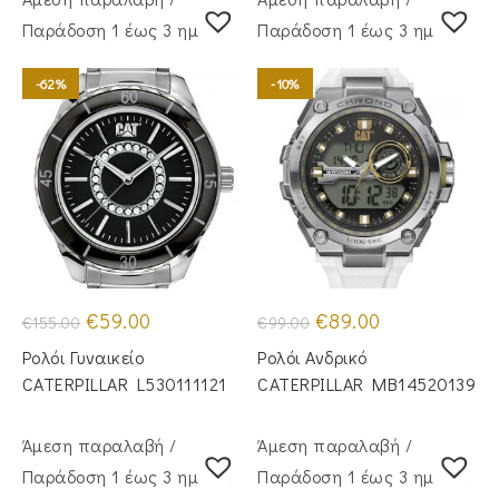
Παράδoση 1 έως 3 ημέρες
Παράδoση 1 έως 3 ημέρες
-62%
-10%
Original
Η
Original
Η
€
59.00
€
89.00
€
155.00
€
99.00
price
τρέχουσα
price
τρέχουσα
was:
τιμή
was:
τιμή
Ρολόι Γυναικείο
Ρολόι Ανδρικό
€155.00.
είναι:
€99.00.
είναι:
€59.00.
€89.00.
CATERPILLAR L530111121
CATERPILLAR MB14520139
Άμεση παραλαβή /
Άμεση παραλαβή /
Παράδoση 1 έως 3 ημέρες
Παράδoση 1 έως 3 ημέρες