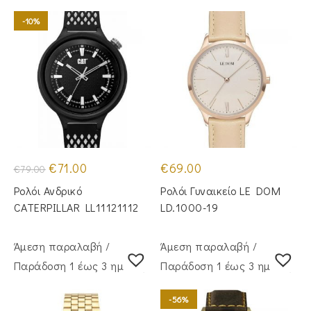
-10%
Original
Η
€
71.00
€
69.00
€
79.00
price
τρέχουσα
was:
τιμή
Ρολόι Ανδρικό
Ρολόι Γυναικείο LE DOM
€79.00.
είναι:
€71.00.
CATERPILLAR LL11121112
LD.1000-19
Άμεση παραλαβή /
Άμεση παραλαβή /
Παράδoση 1 έως 3 ημέρες
Παράδoση 1 έως 3 ημέρες
-56%