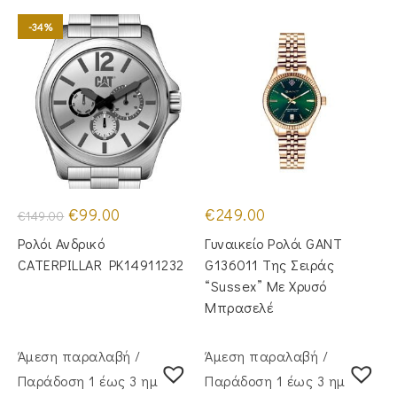
-34%
Original
Η
€
99.00
€
249.00
€
149.00
price
τρέχουσα
was:
τιμή
Ρολόι Ανδρικό
Γυναικείο Ρολόι GANT
€149.00.
είναι:
€99.00.
CATERPILLAR PK14911232
G136011 Της Σειράς
“Sussex” Με Χρυσό
Μπρασελέ
Άμεση παραλαβή /
Άμεση παραλαβή /
Παράδoση 1 έως 3 ημέρες
Παράδoση 1 έως 3 ημέρες