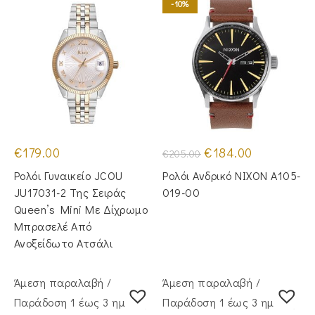
-10%
Original
Η
€
179.00
€
184.00
€
205.00
price
τρέχουσα
was:
τιμή
Ρολόι Γυναικείο JCOU
Ρολόι Ανδρικό NIXON A105-
€205.00.
είναι:
€184.00.
JU17031-2 Της Σειράς
019-00
Queen’s Mini Με Δίχρωμο
Μπρασελέ Από
Ανοξείδωτο Ατσάλι
Άμεση παραλαβή /
Άμεση παραλαβή /
Παράδoση 1 έως 3 ημέρες
Παράδoση 1 έως 3 ημέρες