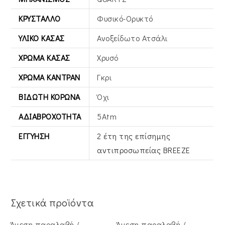
ΚΡΎΣΤΑΛΛΟ
Φυσικό-Ορυκτό
ΥΛΙΚΌ ΚΆΣΑΣ
Ανοξείδωτο Ατσάλι
ΧΡΏΜΑ ΚΆΣΑΣ
Χρυσό
ΧΡΏΜΑ ΚΑΝΤΡΆΝ
Γκρι
ΒΙΔΩΤΉ ΚΟΡΏΝΑ
Όχι
ΑΔΙΑΒΡΟΧΌΤΗΤΑ
5Atm
ΕΓΓΎΗΣΗ
2 έτη της επίσημης
αντιπροσωπείας BREEZE
Σχετικά προϊόντα
Άμεση παραλαβή /
Άμεση παραλαβή /