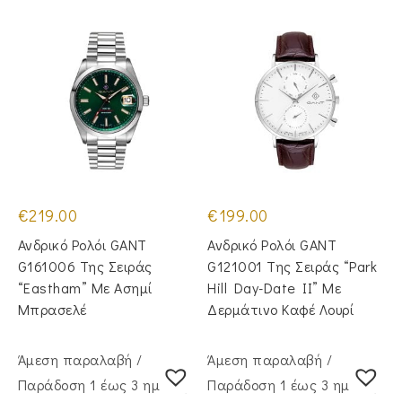
€
219.00
€
199.00
Ανδρικό Ρολόι GANT
Ανδρικό Ρολόι GANT
G161006 Της Σειράς
G121001 Της Σειράς “Park
“Eastham” Με Ασημί
Hill Day-Date II” Με
Μπρασελέ
Δερμάτινο Καφέ Λουρί
Άμεση παραλαβή /
Άμεση παραλαβή /
Παράδoση 1 έως 3 ημέρες
Παράδoση 1 έως 3 ημέρες