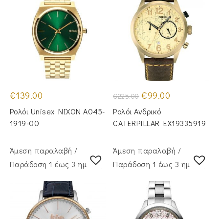
Original
Η
€
139.00
€
99.00
€
225.00
price
τρέχουσα
was:
τιμή
Ρολόι Unisex NIXON A045-
Ρολόι Ανδρικό
€225.00.
είναι:
€99.00.
1919-00
CATERPILLAR EX19335919
Άμεση παραλαβή /
Άμεση παραλαβή /
Παράδoση 1 έως 3 ημέρες
Παράδoση 1 έως 3 ημέρες