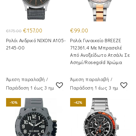
Original
Η
€
157.00
€
99.00
€
175.00
price
τρέχουσα
was:
τιμή
Ρολόι Ανδρικό NIXON A105-
Ρολόι Γυναικείο BREEZE
€175.00.
είναι:
€157.00.
2145-00
712361.4 Με Μπρασελέ
Από Ανοξείδωτο Ατσάλι Σε
Ασημί/Rosegold Χρώμα
Άμεση παραλαβή /
Άμεση παραλαβή /
Παράδoση 1 έως 3 ημέρες
Παράδoση 1 έως 3 ημέρες
-10%
-42%