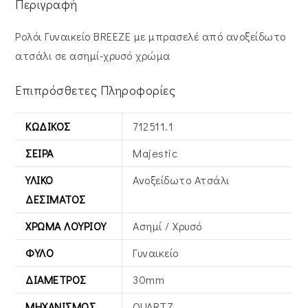
Περιγραφή
Ρολόι Γυναικείο BREEZE με μπρασελέ από ανοξείδωτο
ατσάλι σε ασημί-χρυσό χρώμα
Επιπρόσθετες Πληροφορίες
ΚΩΔΙΚΌΣ
712511.1
ΣΕΙΡΆ
Majestic
ΥΛΙΚΌ
Ανοξείδωτο Ατσάλι
ΔΕΣΊΜΑΤΟΣ
ΧΡΏΜΑ ΛΟΥΡΙΟΎ
Ασημί / Χρυσό
ΦΎΛΟ
Γυναικείο
ΔΙΆΜΕΤΡΟΣ
30mm
ΜΗΧΑΝΙΣΜΌΣ
QUARTZ