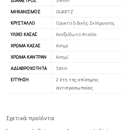
ΔΙΆΜΕΤΡΟΣ
34mm
ΜΗΧΑΝΙΣΜΌΣ
QUARTZ
ΚΡΎΣΤΑΛΛΟ
Ορυκτό Ειδικής Σκλήρυνσης
ΥΛΙΚΌ ΚΆΣΑΣ
Ανοξείδωτο Ατσάλι
ΧΡΏΜΑ ΚΆΣΑΣ
Ασημί
ΧΡΏΜΑ ΚΑΝΤΡΆΝ
Ασημί
ΑΔΙΑΒΡΟΧΌΤΗΤΑ
5Atm
ΕΓΓΎΗΣΗ
2 έτη της επίσημης
αντιπροσωπείας
Σχετικά προϊόντα