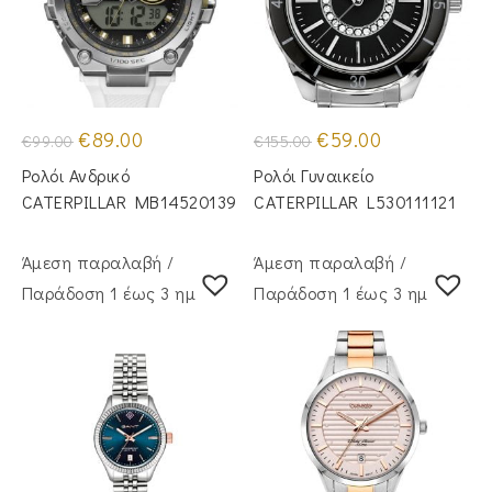
Original
Η
Original
Η
€
89.00
€
59.00
€
99.00
€
155.00
price
τρέχουσα
price
τρέχουσα
was:
τιμή
was:
τιμή
Ρολόι Ανδρικό
Ρολόι Γυναικείο
€99.00.
είναι:
€155.00.
είναι:
€89.00.
€59.00.
CATERPILLAR MB14520139
CATERPILLAR L530111121
Άμεση παραλαβή /
Άμεση παραλαβή /
Παράδoση 1 έως 3 ημέρες
Παράδoση 1 έως 3 ημέρες