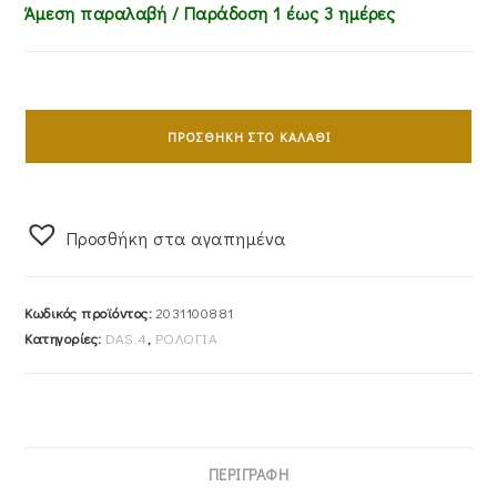
Άμεση παραλαβή / Παράδoση 1 έως 3 ημέρες
Ρολόι
Γυναικείο
ΠΡΟΣΘΉΚΗ ΣΤΟ ΚΑΛΆΘΙ
Das.4
Με
Ασημί
Προσθήκη στα αγαπημένα
Χρώμα
Καντράν
&
Κωδικός προϊόντος:
2031100881
Μπρασελέ
Κατηγορίες:
DAS.4
,
ΡΟΛΟΓΙΑ
Από
Ανοξείδωτο
Ατσάλι
2031100881
ποσότητα
ΠΕΡΙΓΡΑΦΉ