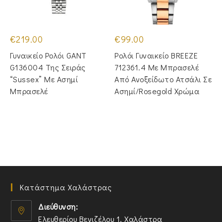
€
219.00
€
99.00
Γυναικείο Ρολόι GANT
Ρολόι Γυναικείο BREEZE
G136004 Της Σειράς
712361.4 Με Μπρασελέ
“Sussex” Με Ασημί
Από Ανοξείδωτο Ατσάλι Σε
Μπρασελέ
Ασημί/Rosegold Χρώμα
Κατάστημα Χαλάστρας
Διεύθυνση:
Ελευθερίου Βενιζέλου 1, Χαλάστρα