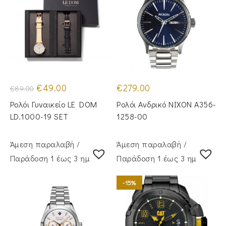
Original
Η
€
49.00
€
279.00
€
89.00
price
τρέχουσα
was:
τιμή
Ρολόι Γυναικείο LE DOM
Ρολόι Ανδρικό NIXON A356-
€89.00.
είναι:
€49.00.
LD.1000-19 SET
1258-00
Άμεση παραλαβή /
Άμεση παραλαβή /
Παράδoση 1 έως 3 ημέρες
Παράδoση 1 έως 3 ημέρες
-15%