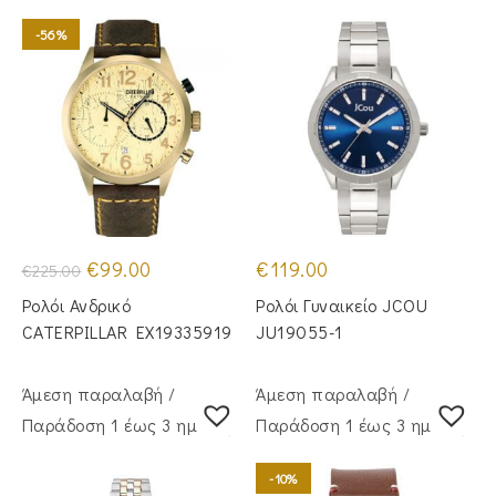
-56%
Original
Η
€
99.00
€
119.00
€
225.00
price
τρέχουσα
was:
τιμή
Ρολόι Ανδρικό
Ρολόι Γυναικείο JCOU
€225.00.
είναι:
€99.00.
CATERPILLAR EX19335919
JU19055-1
Άμεση παραλαβή /
Άμεση παραλαβή /
Παράδoση 1 έως 3 ημέρες
Παράδoση 1 έως 3 ημέρες
-10%