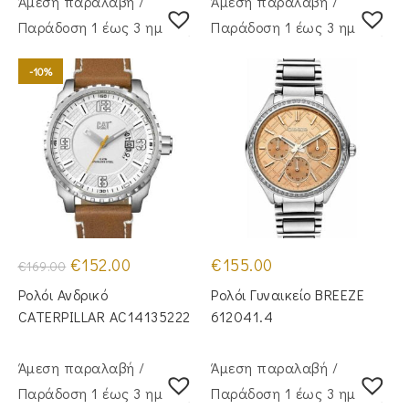
Άμεση παραλαβή /
Άμεση παραλαβή /
Παράδoση 1 έως 3 ημέρες
Παράδoση 1 έως 3 ημέρες
-10%
Original
Η
€
152.00
€
155.00
€
169.00
price
τρέχουσα
was:
τιμή
Ρολόι Ανδρικό
Ρολόι Γυναικείο BREEZE
€169.00.
είναι:
€152.00.
CATERPILLAR AC14135222
612041.4
Άμεση παραλαβή /
Άμεση παραλαβή /
Παράδoση 1 έως 3 ημέρες
Παράδoση 1 έως 3 ημέρες