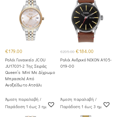
Original
Η
€
179.00
€
184.00
€
205.00
price
τρέχουσα
was:
τιμή
Ρολόι Γυναικείο JCOU
Ρολόι Ανδρικό NIXON A105-
€205.00.
είναι:
€184.00.
JU17031-2 Της Σειράς
019-00
Queen’s Mini Με Δίχρωμο
Μπρασελέ Από
Ανοξείδωτο Ατσάλι
Άμεση παραλαβή /
Άμεση παραλαβή /
Παράδoση 1 έως 3 ημέρες
Παράδoση 1 έως 3 ημέρες