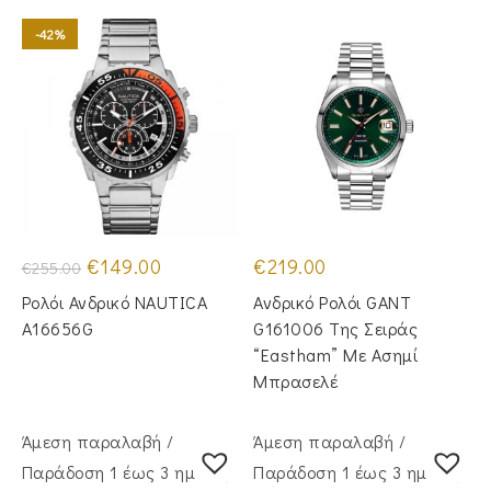
-42%
Original
Η
€
149.00
€
219.00
€
255.00
price
τρέχουσα
was:
τιμή
Ρολόι Ανδρικό NAUTICA
Ανδρικό Ρολόι GANT
€255.00.
είναι:
€149.00.
A16656G
G161006 Της Σειράς
“Eastham” Με Ασημί
Μπρασελέ
Άμεση παραλαβή /
Άμεση παραλαβή /
Παράδoση 1 έως 3 ημέρες
Παράδoση 1 έως 3 ημέρες