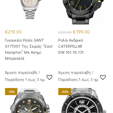
Original
Η
€
219.00
€
199.00
€
235.00
price
τρέχουσα
was:
τιμή
Γυναικείο Ρολόι GANT
Ρολόι Ανδρικό
€235.00.
είναι:
€199.00.
G177001 Της Σειράς “East
CATERPILLAR
Hampton” Με Ασημί
DW.161.16.131
Μπρασελέ
Άμεση παραλαβή /
Άμεση παραλαβή /
Παράδoση 1 έως 3 ημέρες
Παράδoση 1 έως 3 ημέρες
-10%
-62%