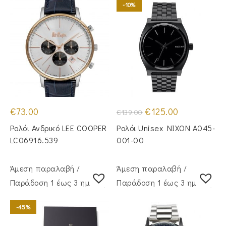
-10%
Original
Η
€
73.00
€
125.00
€
139.00
price
τρέχουσα
was:
τιμή
Ρολόι Ανδρικό LEE COOPER
Ρολόι Unisex NIXON A045-
€139.00.
είναι:
€125.00.
LC06916.539
001-00
Άμεση παραλαβή /
Άμεση παραλαβή /
Παράδoση 1 έως 3 ημέρες
Παράδoση 1 έως 3 ημέρες
-45%