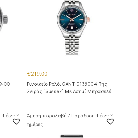
€
219.00
19-00
Γυναικείο Ρολόι GANT G136004 Της
Σειράς “Sussex” Με Ασημί Μπρασελέ
 1 έως 3
Άμεση παραλαβή / Παράδoση 1 έως 3
ημέρες