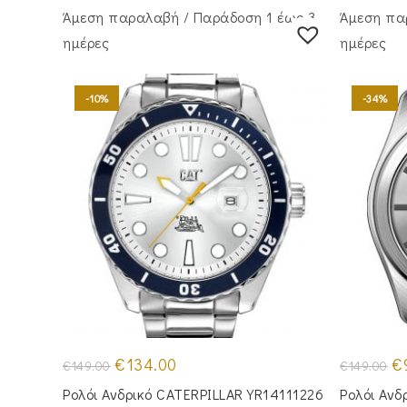
Άμεση παραλαβή / Παράδoση 1 έως 3
Άμεση πα
ημέρες
ημέρες
-10%
-34%
Original
Η
Or
€
134.00
€
€
149.00
€
149.00
price
τρέχουσα
pr
was:
τιμή
wa
Ρολόι Ανδρικό CATERPILLAR YR14111226
Ρολόι Ανδ
€149.00.
είναι:
€1