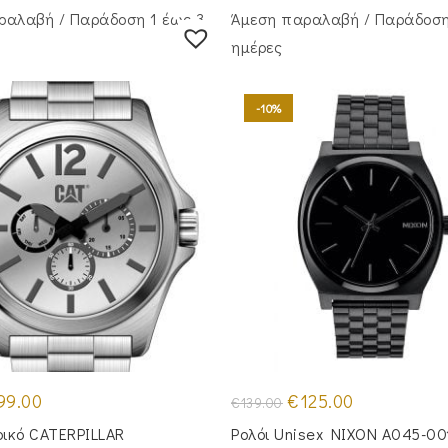
ραλαβή / Παράδoση 1 έως 3
Άμεση παραλαβή / Παράδoση
ημέρες
-10%
iginal
Η
Original
Η
99.00
€
125.00
€
139.00
ice
τρέχουσα
price
τρέχουσα
s:
τιμή
was:
τιμή
ρικό CATERPILLAR
Ρολόι Unisex NIXON A045-00
49.00.
είναι:
€139.00.
είναι: