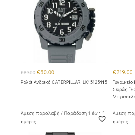
Original
Η
€
80.00
€
219.00
€
89.00
price
τρέχουσα
was:
τιμή
Ρολόι Ανδρικό CATERPILLAR LK15125115
Γυναικείο
€89.00.
είναι:
€80.00.
Σειράς “E
Μπρασελ
Άμεση παραλαβή / Παράδoση 1 έως 3
Άμεση πα
ημέρες
ημέρες