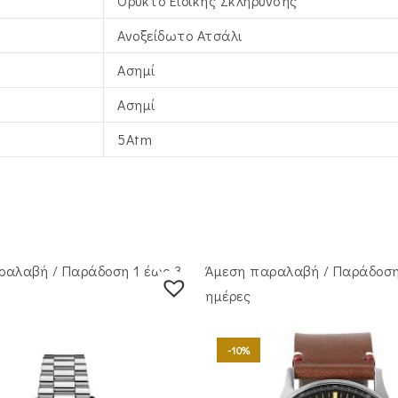
Ορυκτό Ειδικής Σκλήρυνσης
Ανοξείδωτο Ατσάλι
Ασημί
Ασημί
5Atm
ραλαβή / Παράδoση 1 έως 3
Άμεση παραλαβή / Παράδoση
ημέρες
-10%