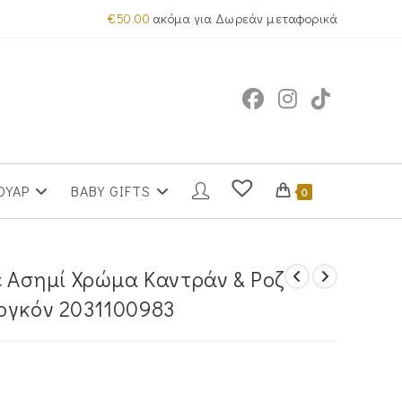
€
50.00
ακόμα για Δωρεάν μεταφορικά
ΟΥΑΡ
BABY GIFTS
0
ε Ασημί Χρώμα Καντράν & Ροζ
ργκόν 2031100983