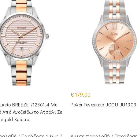
€
179.00
αικείο BREEZE 712361.4 Με
Ρολόι Γυναικείο JCOU JU1903
 Από Ανοξείδωτο Ατσάλι Σε
segold Χρώμα
ραλαβή / Παράδoση 1 έως 3
Άμεση παραλαβή / Παράδoση