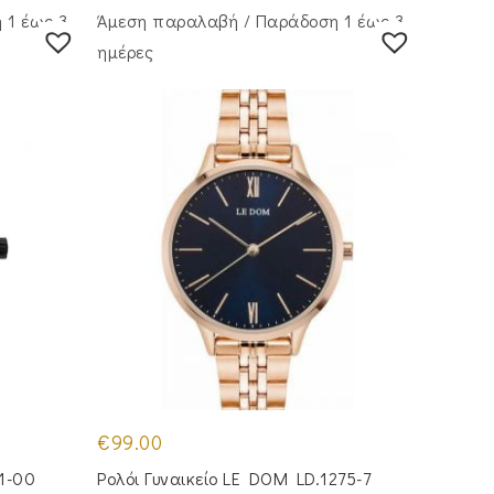
 1 έως 3
Άμεση παραλαβή / Παράδoση 1 έως 3
ημέρες
€
99.00
1-00
Ρολόι Γυναικείο LE DOM LD.1275-7