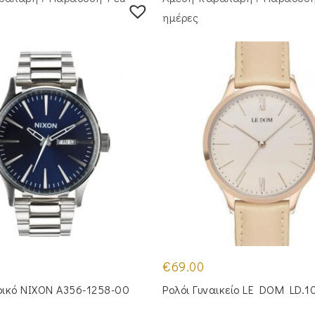
ημέρες
€
69.00
ρικό NIXON A356-1258-00
Ρολόι Γυναικείο LE DOM LD.1