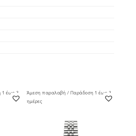
 1 έως 3
Άμεση παραλαβή / Παράδoση 1 έως 3
ημέρες