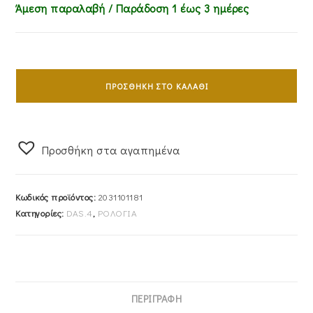
Άμεση παραλαβή / Παράδoση 1 έως 3 ημέρες
Ρολόι
Γυναικείο
ΠΡΟΣΘΉΚΗ ΣΤΟ ΚΑΛΆΘΙ
Das.4
Με
Λευκό
Προσθήκη στα αγαπημένα
Χρώμα
Καντράν
&
Κωδικός προϊόντος:
2031101181
Μπρασελέ
Κατηγορίες:
DAS.4
,
ΡΟΛΟΓΙΑ
Από
Ανοξείδωτο
Ατσάλι
2031101181
ποσότητα
ΠΕΡΙΓΡΑΦΉ