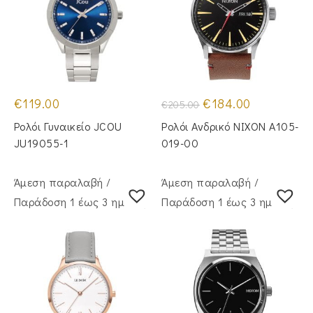
Original
Η
€
119.00
€
184.00
€
205.00
price
τρέχουσα
was:
τιμή
Ρολόι Γυναικείο JCOU
Ρολόι Ανδρικό NIXON A105-
€205.00.
είναι:
€184.00.
JU19055-1
019-00
Άμεση παραλαβή /
Άμεση παραλαβή /
Παράδoση 1 έως 3 ημέρες
Παράδoση 1 έως 3 ημέρες