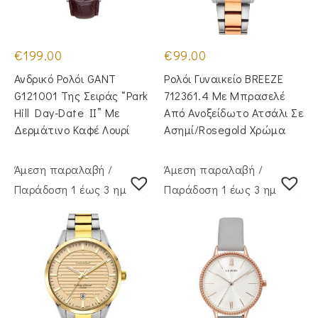
€
199.00
€
99.00
Ανδρικό Ρολόι GANT
Ρολόι Γυναικείο BREEZE
G121001 Της Σειράς “Park
712361.4 Με Μπρασελέ
Hill Day-Date II” Με
Από Ανοξείδωτο Ατσάλι Σε
Δερμάτινο Καφέ Λουρί
Ασημί/Rosegold Χρώμα
Άμεση παραλαβή /
Άμεση παραλαβή /
Παράδoση 1 έως 3 ημέρες
Παράδoση 1 έως 3 ημέρες