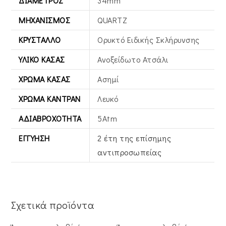
ΔΙΆΜΕΤΡΟΣ
34mm
ΜΗΧΑΝΙΣΜΌΣ
QUARTZ
ΚΡΎΣΤΑΛΛΟ
Ορυκτό Ειδικής Σκλήρυνσης
ΥΛΙΚΌ ΚΆΣΑΣ
Ανοξείδωτο Ατσάλι
ΧΡΏΜΑ ΚΆΣΑΣ
Ασημί
ΧΡΏΜΑ ΚΑΝΤΡΆΝ
Λευκό
ΑΔΙΑΒΡΟΧΌΤΗΤΑ
5Atm
ΕΓΓΎΗΣΗ
2 έτη της επίσημης
αντιπροσωπείας
Σχετικά προϊόντα