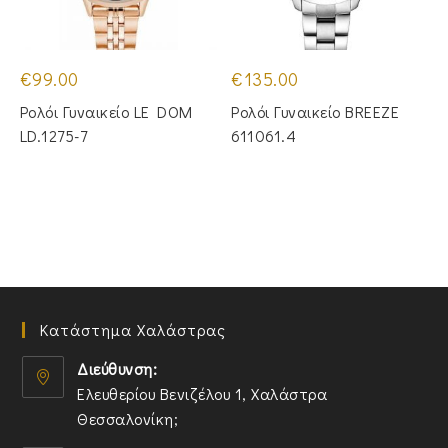
€
99.00
€
135.00
Ρολόι Γυναικείο LE DOM
Ρολόι Γυναικείο BREEZE
LD.1275-7
611061.4
Κατάστημα Χαλάστρας
Διεύθυνση:
Ελευθερίου Βενιζέλου 1, Χαλάστρα
Θεσσαλονίκη;
O