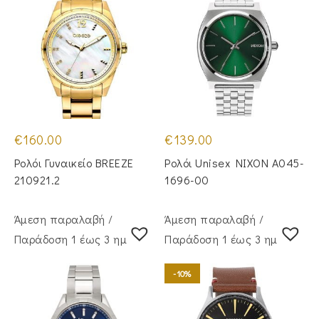
€
160.00
€
139.00
Ρολόι Γυναικείο BREEZE
Ρολόι Unisex NIXON A045-
210921.2
1696-00
Άμεση παραλαβή /
Άμεση παραλαβή /
Παράδoση 1 έως 3 ημέρες
Παράδoση 1 έως 3 ημέρες
-10%