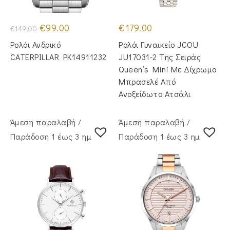
Original
Η
€
99.00
€
179.00
€
149.00
price
τρέχουσα
was:
τιμή
Ρολόι Ανδρικό
Ρολόι Γυναικείο JCOU
€149.00.
είναι:
€99.00.
CATERPILLAR PK14911232
JU17031-2 Της Σειράς
Queen’s Mini Με Δίχρωμο
Μπρασελέ Από
Ανοξείδωτο Ατσάλι
Άμεση παραλαβή /
Άμεση παραλαβή /
Παράδoση 1 έως 3 ημέρες
Παράδoση 1 έως 3 ημέρες