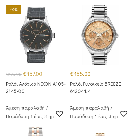
-10%
Original
Η
€
157.00
€
155.00
€
175.00
price
τρέχουσα
was:
τιμή
Ρολόι Ανδρικό NIXON A105-
Ρολόι Γυναικείο BREEZE
€175.00.
είναι:
€157.00.
2145-00
612041.4
Άμεση παραλαβή /
Άμεση παραλαβή /
Παράδoση 1 έως 3 ημέρες
Παράδoση 1 έως 3 ημέρες