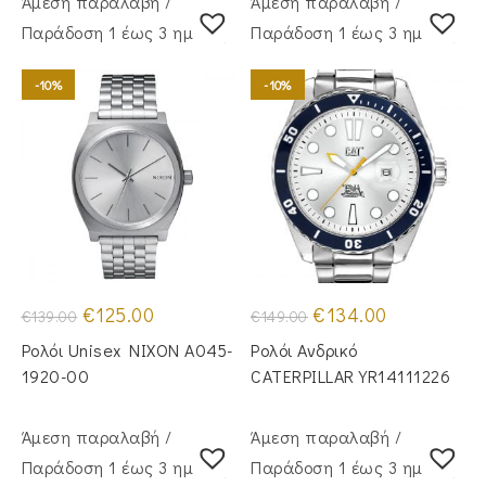
Άμεση παραλαβή /
Άμεση παραλαβή /
Παράδoση 1 έως 3 ημέρες
Παράδoση 1 έως 3 ημέρες
-10%
-10%
Original
Η
Original
Η
€
125.00
€
134.00
€
139.00
€
149.00
price
τρέχουσα
price
τρέχουσα
was:
τιμή
was:
τιμή
Ρολόι Unisex NIXON A045-
Ρολόι Ανδρικό
€139.00.
είναι:
€149.00.
είναι:
€125.00.
€134.00.
1920-00
CATERPILLAR YR14111226
Άμεση παραλαβή /
Άμεση παραλαβή /
Παράδoση 1 έως 3 ημέρες
Παράδoση 1 έως 3 ημέρες