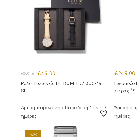
Original
Η
€
49.00
€
249.00
€
89.00
price
τρέχουσα
was:
τιμή
Ρολόι Γυναικείο LE DOM LD.1000-19
Γυναικείο
€89.00.
είναι:
€49.00.
SET
Σειράς “
Άμεση παραλαβή / Παράδoση 1 έως 3
Άμεση πα
ημέρες
ημέρες
-42%