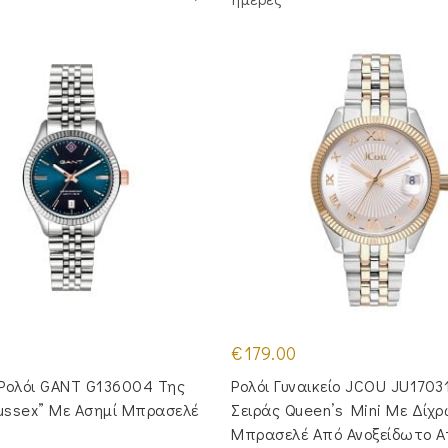
€
179.00
 Ρολόι GANT G136004 Της
Ρολόι Γυναικείο JCOU JU1703
Sussex” Με Ασημί Μπρασελέ
Σειράς Queen’s Mini Με Δίχ
Μπρασελέ Από Ανοξείδωτο Α