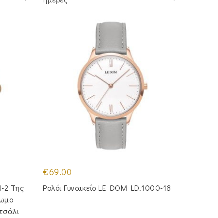
€
69.00
1-2 Της
Ρολόι Γυναικείο LE DOM LD.1000-18
ρωμο
τσάλι