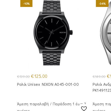
-10%
-34%
Original
Η
Or
€
125.00
€
€
139.00
€
149.00
price
τρέχουσα
pr
was:
τιμή
wa
Ρολόι Unisex NIXON A045-001-00
Ρολόι Ανδ
€139.00.
είναι:
€1
€125.00.
PK149112
Άμεση παραλαβή / Παράδoση 1 έως 3
Άμεση πα
ημέρες
ημέρες