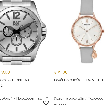
iginal
Η
99.00
€
79.00
ice
τρέχουσα
s:
τιμή
ρικό CATERPILLAR
Ρολόι Γυναικείο LE DOM LD.1
49.00.
είναι:
€99.00.
32
ραλαβή / Παράδoση 1 έως 3
Άμεση παραλαβή / Παράδoση
ημέρες