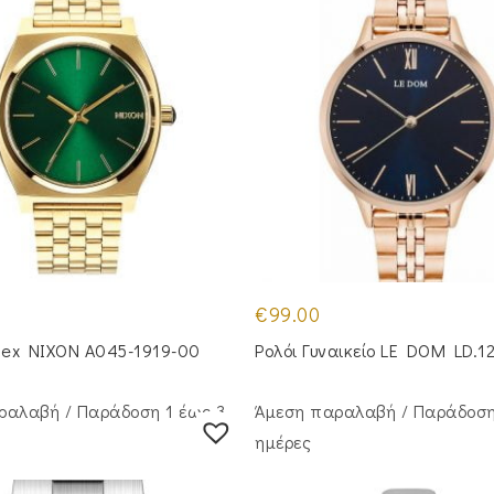
€
99.00
isex NIXON A045-1919-00
Ρολόι Γυναικείο LE DOM LD.1
ραλαβή / Παράδoση 1 έως 3
Άμεση παραλαβή / Παράδoση
ημέρες