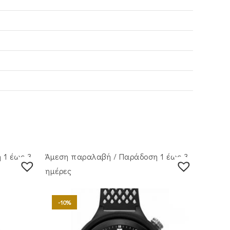
 1 έως 3
Άμεση παραλαβή / Παράδoση 1 έως 3
ημέρες
-10%