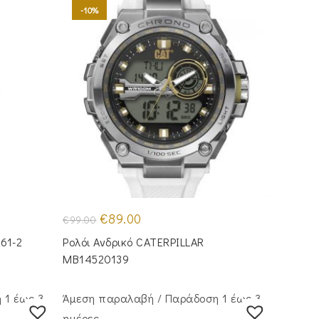
-10%
Original
Η
€
89.00
€
99.00
price
τρέχουσα
was:
τιμή
261-2
Ρολόι Ανδρικό CATERPILLAR
€99.00.
είναι:
€89.00.
MB14520139
 1 έως 3
Άμεση παραλαβή / Παράδoση 1 έως 3
ημέρες