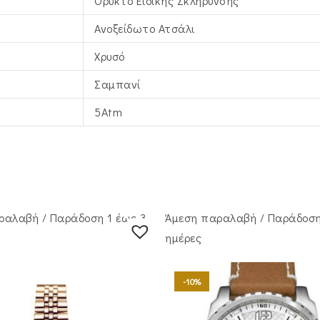
Ορυκτό Ειδικής Σκλήρυνσης
Ανοξείδωτο Ατσάλι
Χρυσό
Σαμπανί
5Atm
ραλαβή / Παράδoση 1 έως 3
Άμεση παραλαβή / Παράδoση
ημέρες
-10%