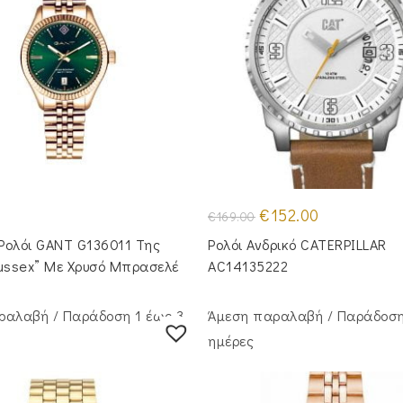
Original
Η
€
152.00
€
169.00
price
τρέχουσα
was:
τιμή
 Ρολόι GANT G136011 Της
Ρολόι Ανδρικό CATERPILLAR
€169.00.
είναι:
€152.00.
Sussex” Με Χρυσό Μπρασελέ
AC14135222
ραλαβή / Παράδoση 1 έως 3
Άμεση παραλαβή / Παράδoση
ημέρες