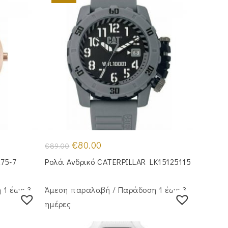
Original
Η
€
80.00
€
89.00
price
τρέχουσα
was:
τιμή
275-7
Ρολόι Ανδρικό CATERPILLAR LK15125115
€89.00.
είναι:
€80.00.
 1 έως 3
Άμεση παραλαβή / Παράδoση 1 έως 3
ημέρες