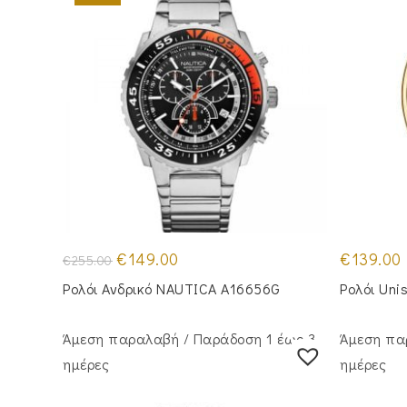
Original
Η
€
149.00
€
139.00
€
255.00
price
τρέχουσα
was:
τιμή
Ρολόι Ανδρικό NAUTICA A16656G
Ρολόι Un
€255.00.
είναι:
€149.00.
Άμεση παραλαβή / Παράδoση 1 έως 3
Άμεση πα
ημέρες
ημέρες