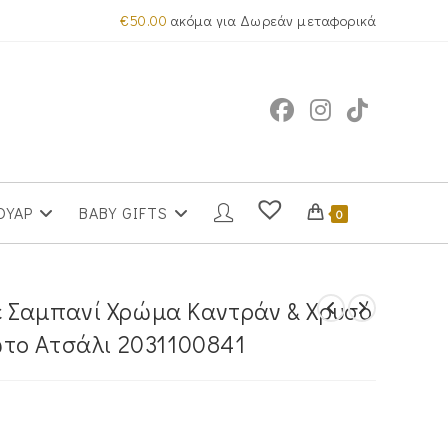
€
50.00
ακόμα για Δωρεάν μεταφορικά
ΟΥΑΡ
BABY GIFTS
0
Με Σαμπανί Χρώμα Καντράν & Χρυσό
το Ατσάλι 2031100841