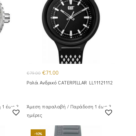
Original
Η
€
71.00
€
79.00
price
τρέχουσα
was:
τιμή
Ρολόι Ανδρικό CATERPILLAR LL11121112
€79.00.
είναι:
€71.00.
 1 έως 3
Άμεση παραλαβή / Παράδoση 1 έως 3
ημέρες
-10%