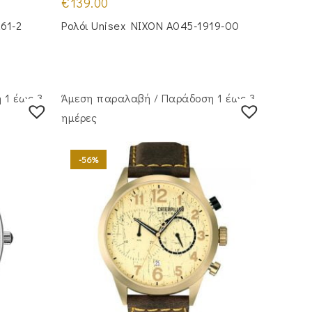
€
139.00
261-2
Ρολόι Unisex NIXON A045-1919-00
 1 έως 3
Άμεση παραλαβή / Παράδoση 1 έως 3
ημέρες
-56%