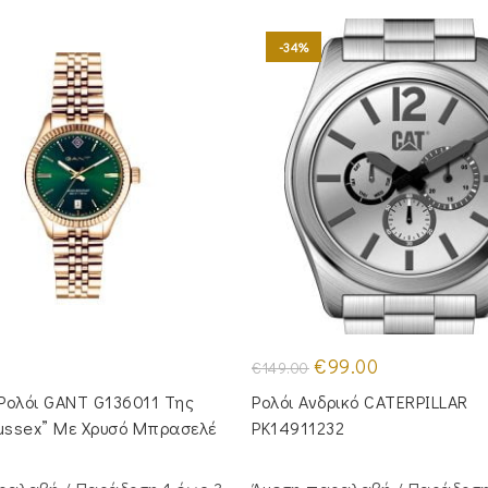
-34%
Original
Η
€
99.00
€
149.00
price
τρέχουσα
was:
τιμή
 Ρολόι GANT G136011 Της
Ρολόι Ανδρικό CATERPILLAR
€149.00.
είναι:
€99.00.
Sussex” Με Χρυσό Μπρασελέ
PK14911232