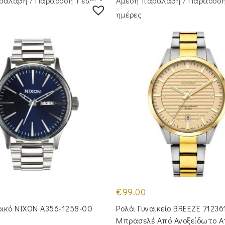
ραλαβή / Παράδoση 1 έως 3
Άμεση παραλαβή / Παράδoση
ημέρες
€
99.00
ρικό NIXON A356-1258-00
Ρολόι Γυναικείο BREEZE 71236
Μπρασελέ Από Ανοξείδωτο Α