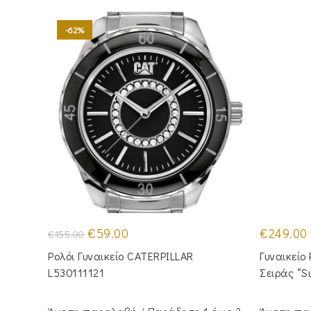
-62%
Original
Η
€
59.00
€
249.00
€
155.00
price
τρέχουσα
was:
τιμή
Ρολόι Γυναικείο CATERPILLAR
Γυναικείο
€155.00.
είναι:
€59.00.
L530111121
Σειράς “