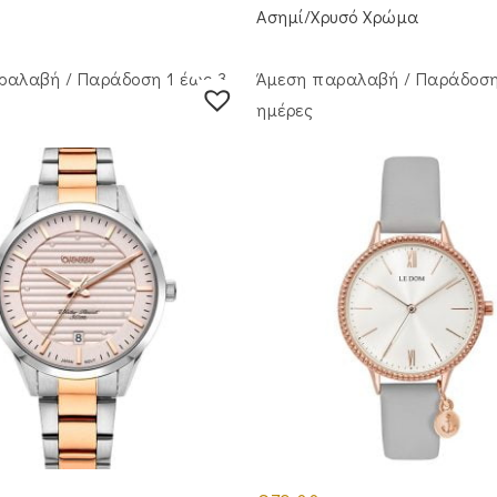
Ασημί/Χρυσό Χρώμα
ραλαβή / Παράδoση 1 έως 3
Άμεση παραλαβή / Παράδoση
ημέρες