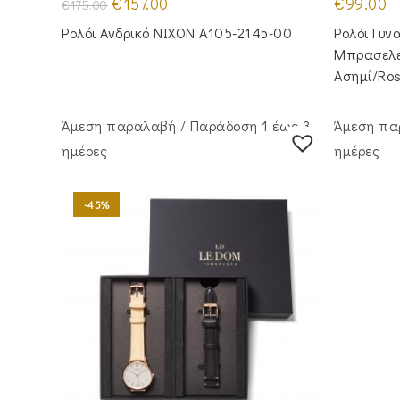
Original
Η
€
157.00
€
99.00
€
175.00
price
τρέχουσα
was:
τιμή
Ρολόι Ανδρικό NIXON A105-2145-00
Ρολόι Γυν
€175.00.
είναι:
€157.00.
Μπρασελέ
Ασημί/Ro
Άμεση παραλαβή / Παράδoση 1 έως 3
Άμεση πα
ημέρες
ημέρες
-45%