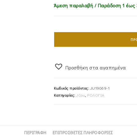
Άμεση παραλαβή / Παράδoση 1 έως 
Ρολόι
Γυναικείο
ΠΡ
JCOU
Της
Σειράς
Προσθήκη στα αγαπημένα
Valerie
JU19069-
1
Κωδικός προϊόντος:
JU19069-1
ποσότητα
Κατηγορίες:
JCou
,
ΡΟΛΟΓΙΑ
ΠΕΡΙΓΡΑΦΉ
ΕΠΙΠΡΌΣΘΕΤΕΣ ΠΛΗΡΟΦΟΡΊΕΣ