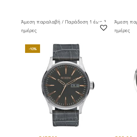
Άμεση παραλαβή / Παράδoση 1 έως 3
Άμεση πα
ημέρες
ημέρες
-10%