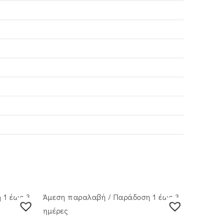
 1 έως 3
Άμεση παραλαβή / Παράδoση 1 έως 3
ημέρες