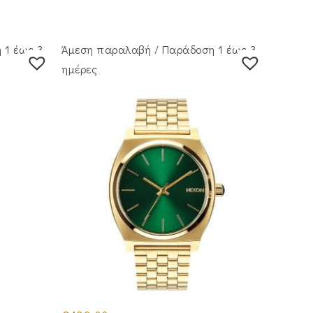
 1 έως 3
Άμεση παραλαβή / Παράδoση 1 έως 3
ημέρες