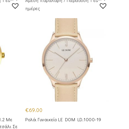
 1 έως 3
Άμεση παραλαβή / Παράδoση 1 έως 3
ημέρες
€
69.00
1.2 Με
Ρολόι Γυναικείο LE DOM LD.1000-19
τσάλι Σε