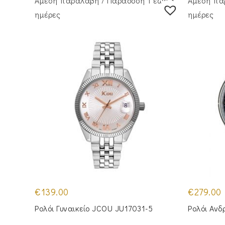
Άμεση παραλαβή / Παράδoση 1 έως 3
Άμεση πα
ημέρες
ημέρες
€
139.00
€
279.00
Ρολόι Γυναικείο JCOU JU17031-5
Ρολόι Ανδ