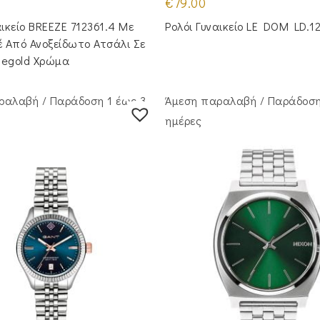
€
79.00
αικείο BREEZE 712361.4 Με
Ρολόι Γυναικείο LE DOM LD.1
 Από Ανοξείδωτο Ατσάλι Σε
segold Χρώμα
ραλαβή / Παράδoση 1 έως 3
Άμεση παραλαβή / Παράδoση
ημέρες