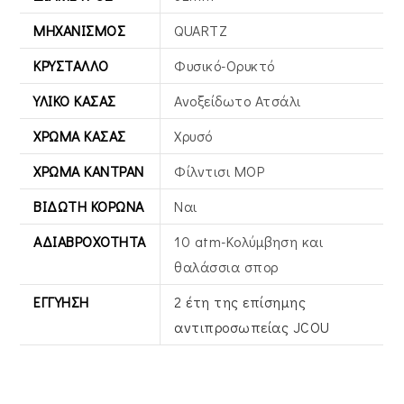
ΜΗΧΑΝΙΣΜΌΣ
QUARTZ
ΚΡΎΣΤΑΛΛΟ
Φυσικό-Ορυκτό
ΥΛΙΚΌ ΚΆΣΑΣ
Ανοξείδωτο Ατσάλι
ΧΡΏΜΑ ΚΆΣΑΣ
Χρυσό
ΧΡΏΜΑ ΚΑΝΤΡΆΝ
Φίλντισι MOP
ΒΙΔΩΤΉ ΚΟΡΏΝΑ
Ναι
ΑΔΙΑΒΡΟΧΌΤΗΤΑ
10 atm-Κολύμβηση και
θαλάσσια σπορ
ΕΓΓΎΗΣΗ
2 έτη της επίσημης
αντιπροσωπείας JCOU