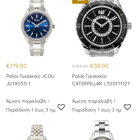
Original
Η
€
119.00
€
59.00
€
155.00
price
τρέχουσα
was:
τιμή
Ρολόι Γυναικείο JCOU
Ρολόι Γυναικείο
€155.00.
είναι:
€59.00.
JU19055-1
CATERPILLAR L530111121
Άμεση παραλαβή /
Άμεση παραλαβή /
Παράδoση 1 έως 3 ημέρες
Παράδoση 1 έως 3 ημέρες