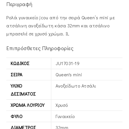
Περιγραφή
Ρολόι γυναικείο jcou από την σειρά Queen’s mini με
ατσάλινη ανοξείδωτη κάσα 32mm και ατσάλινο
μπρασελέ σε χρυσό χρώμα. IL
Επιπρόσθετες Πληροφορίες
ΚΩΔΙΚΌΣ
JU17031-19
ΣΕΙΡΆ
Queen's mini
ΥΛΙΚΌ
Ανοξείδωτο Ατσάλι
ΔΕΣΊΜΑΤΟΣ
ΧΡΏΜΑ ΛΟΥΡΙΟΎ
Χρυσό
ΦΎΛΟ
Γυναικείο
ΔΙΆΜΕΤΡΟΣ
32mm