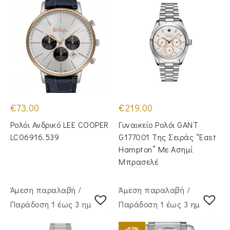
€
73.00
€
219.00
Ρολόι Ανδρικό LEE COOPER
Γυναικείο Ρολόι GANT
LC06916.539
G177001 Της Σειράς “East
Hampton” Με Ασημί
Μπρασελέ
Άμεση παραλαβή /
Άμεση παραλαβή /
Παράδoση 1 έως 3 ημέρες
Παράδoση 1 έως 3 ημέρες
-62%