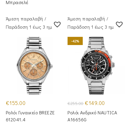
Μπρασελέ
Άμεση παραλαβή /
Άμεση παραλαβή /
Παράδoση 1 έως 3 ημέρες
Παράδoση 1 έως 3 ημέρες
-42%
Original
Η
€
155.00
€
149.00
€
255.00
price
τρέχουσα
was:
τιμή
Ρολόι Γυναικείο BREEZE
Ρολόι Ανδρικό NAUTICA
€255.00.
είναι:
€149.00.
612041.4
A16656G