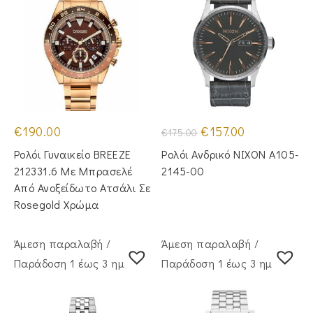
Original
Η
€
190.00
€
157.00
€
175.00
price
τρέχουσα
was:
τιμή
Ρολόι Γυναικείο BREEZE
Ρολόι Ανδρικό NIXON A105-
€175.00.
είναι:
€157.00.
212331.6 Με Μπρασελέ
2145-00
Από Ανοξείδωτο Ατσάλι Σε
Rosegold Χρώμα
Άμεση παραλαβή /
Άμεση παραλαβή /
Παράδoση 1 έως 3 ημέρες
Παράδoση 1 έως 3 ημέρες