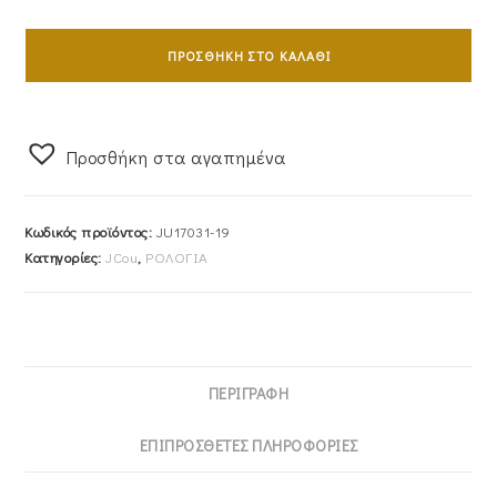
Ρολόι
Γυναικείο
ΠΡΟΣΘΉΚΗ ΣΤΟ ΚΑΛΆΘΙ
JCOU
JU17031-
19
Προσθήκη στα αγαπημένα
Της
Σειράς
QUEEN'S
Κωδικός προϊόντος:
JU17031-19
MINI
Κατηγορίες:
JCou
,
ΡΟΛΟΓΙΑ
Με
Χρυσό
Μπρασελέ
Από
Ανοξείδωτο
ΠΕΡΙΓΡΑΦΉ
Ατσάλι
ποσότητα
ΕΠΙΠΡΌΣΘΕΤΕΣ ΠΛΗΡΟΦΟΡΊΕΣ