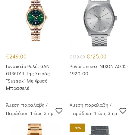
Original
Η
€
249.00
€
125.00
€
139.00
price
τρέχουσα
was:
τιμή
Γυναικείο Ρολόι GANT
Ρολόι Unisex NIXON A045-
€139.00.
είναι:
€125.00.
G136011 Της Σειράς
1920-00
“Sussex” Με Χρυσό
Μπρασελέ
Άμεση παραλαβή /
Άμεση παραλαβή /
Παράδoση 1 έως 3 ημέρες
Παράδoση 1 έως 3 ημέρες
-10%