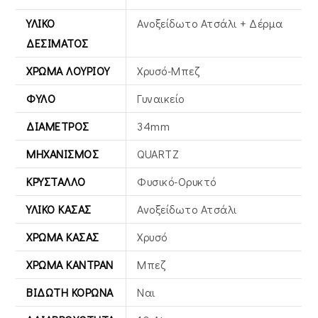
ΥΛΙΚΌ
Ανοξείδωτο Ατσάλι + Δέρμα
ΔΕΣΊΜΑΤΟΣ
ΧΡΏΜΑ ΛΟΥΡΙΟΎ
Χρυσό-Μπεζ
ΦΎΛΟ
Γυναικείο
ΔΙΆΜΕΤΡΟΣ
34mm
ΜΗΧΑΝΙΣΜΌΣ
QUARTZ
ΚΡΎΣΤΑΛΛΟ
Φυσικό-Ορυκτό
ΥΛΙΚΌ ΚΆΣΑΣ
Ανοξείδωτο Ατσάλι
ΧΡΏΜΑ ΚΆΣΑΣ
Χρυσό
ΧΡΏΜΑ ΚΑΝΤΡΆΝ
Μπεζ
ΒΙΔΩΤΉ ΚΟΡΏΝΑ
Ναι