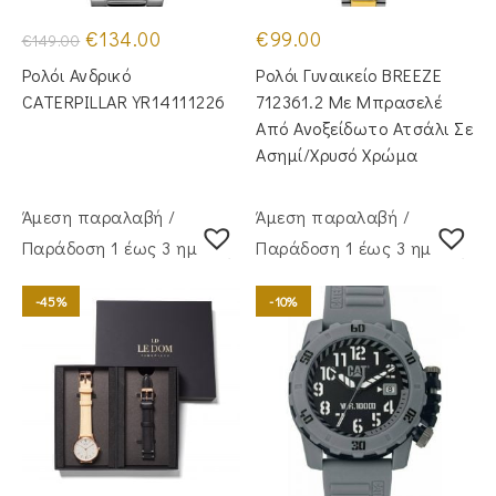
Original
Η
€
134.00
€
99.00
€
149.00
price
τρέχουσα
was:
τιμή
Ρολόι Ανδρικό
Ρολόι Γυναικείο BREEZE
€149.00.
είναι:
€134.00.
CATERPILLAR YR14111226
712361.2 Με Μπρασελέ
Από Ανοξείδωτο Ατσάλι Σε
Ασημί/Χρυσό Χρώμα
Άμεση παραλαβή /
Άμεση παραλαβή /
Παράδoση 1 έως 3 ημέρες
Παράδoση 1 έως 3 ημέρες
-45%
-10%