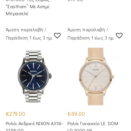
“Eastham” Με Ασημί
Μπρασελέ
Άμεση παραλαβή /
Άμεση παραλαβή /
Παράδoση 1 έως 3 ημέρες
Παράδoση 1 έως 3 ημέρες
€
279.00
€
69.00
Ρολόι Ανδρικό NIXON A356-
Ρολόι Γυναικείο LE DOM
1258-00
LD.1000-19