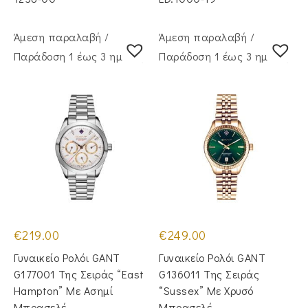
Άμεση παραλαβή /
Άμεση παραλαβή /
Παράδoση 1 έως 3 ημέρες
Παράδoση 1 έως 3 ημέρες
€
219.00
€
249.00
Γυναικείο Ρολόι GANT
Γυναικείο Ρολόι GANT
G177001 Της Σειράς “East
G136011 Της Σειράς
Hampton” Με Ασημί
“Sussex” Με Χρυσό
Μπρασελέ
Μπρασελέ