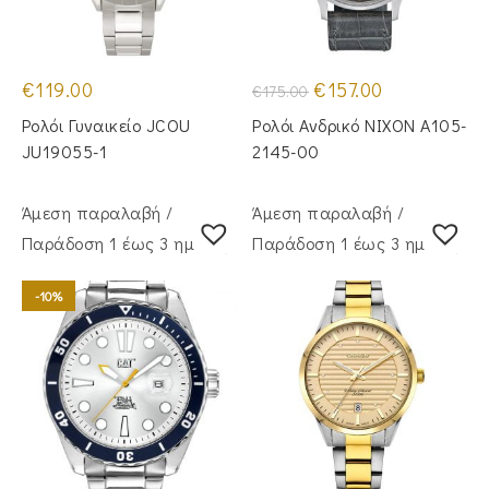
Original
Η
€
119.00
€
157.00
€
175.00
price
τρέχουσα
was:
τιμή
Ρολόι Γυναικείο JCOU
Ρολόι Ανδρικό NIXON A105-
€175.00.
είναι:
€157.00.
JU19055-1
2145-00
Άμεση παραλαβή /
Άμεση παραλαβή /
Παράδoση 1 έως 3 ημέρες
Παράδoση 1 έως 3 ημέρες
-10%