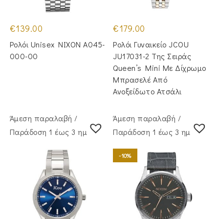
€
139.00
€
179.00
Ρολόι Unisex NIXON A045-
Ρολόι Γυναικείο JCOU
000-00
JU17031-2 Της Σειράς
Queen’s Mini Με Δίχρωμο
Μπρασελέ Από
Ανοξείδωτο Ατσάλι
Άμεση παραλαβή /
Άμεση παραλαβή /
Παράδoση 1 έως 3 ημέρες
Παράδoση 1 έως 3 ημέρες
-10%