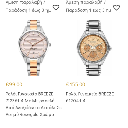
Άμεση παραλαβή /
Άμεση παραλαβή /
Παράδoση 1 έως 3 ημέρες
Παράδoση 1 έως 3 ημέρες
€
99.00
€
155.00
Ρολόι Γυναικείο BREEZE
Ρολόι Γυναικείο BREEZE
712361.4 Με Μπρασελέ
612041.4
Από Ανοξείδωτο Ατσάλι Σε
Ασημί/Rosegold Χρώμα