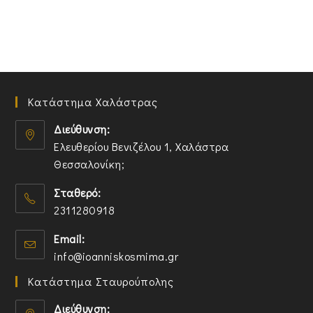
Κατάστημα Χαλάστρας
Διεύθυνση:
Ελευθερίου Βενιζέλου 1, Χαλάστρα
Θεσσαλονίκη;
O
Σταθερό:
p
2311280918
e
n
O
Email:
s
p
O
info@ioanniskosmima.gr
i
e
p
n
n
Κατάστημα Σταυρούπολης
e
a
s
n
n
i
Διεύθυνση: