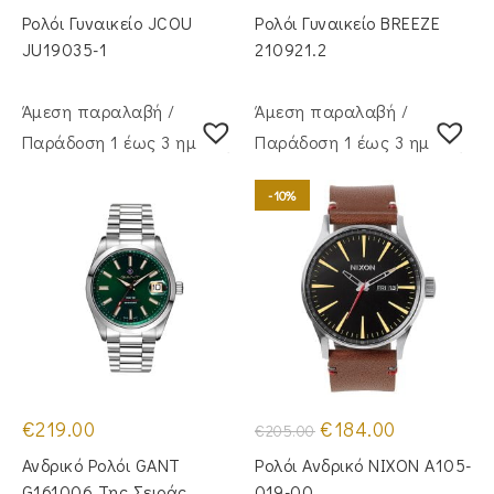
Ρολόι Γυναικείο JCOU
Ρολόι Γυναικείο BREEZE
JU19035-1
210921.2
Άμεση παραλαβή /
Άμεση παραλαβή /
Παράδoση 1 έως 3 ημέρες
Παράδoση 1 έως 3 ημέρες
-10%
Original
Η
€
219.00
€
184.00
€
205.00
price
τρέχουσα
was:
τιμή
Ανδρικό Ρολόι GANT
Ρολόι Ανδρικό NIXON A105-
€205.00.
είναι:
€184.00.
G161006 Της Σειράς
019-00