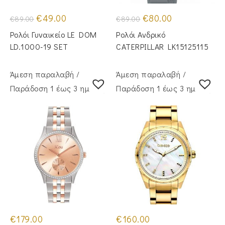
Original
Η
Original
Η
€
49.00
€
80.00
€
89.00
€
89.00
price
τρέχουσα
price
τρέχουσα
was:
τιμή
was:
τιμή
Ρολόι Γυναικείο LE DOM
Ρολόι Ανδρικό
€89.00.
είναι:
€89.00.
είναι:
€49.00.
€80.00.
LD.1000-19 SET
CATERPILLAR LK15125115
Άμεση παραλαβή /
Άμεση παραλαβή /
Παράδoση 1 έως 3 ημέρες
Παράδoση 1 έως 3 ημέρες
€
179.00
€
160.00