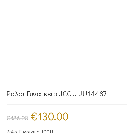
Ρολόι Γυναικείο JCOU JU14487
€
130.00
Original
Η
price
τρέχουσα
€
186.00
was:
τιμή
€186.00.
είναι:
€130.00.
Ρολόι Γυναικείο JCOU