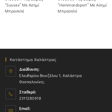
“Sussex” Με Ασημί
“Hammondsport” Με Ασημί
Μπρασελέ
Μπρασελέ
Κατάστημα Χαλάστρας
Διεύθυνση:
Ελευθερίου Βενιζέλου 1, Χαλάστρα
Θεσσαλονίκη;
O
Σταθερό:
p
2311280918
e
n
O
Email:
s
p