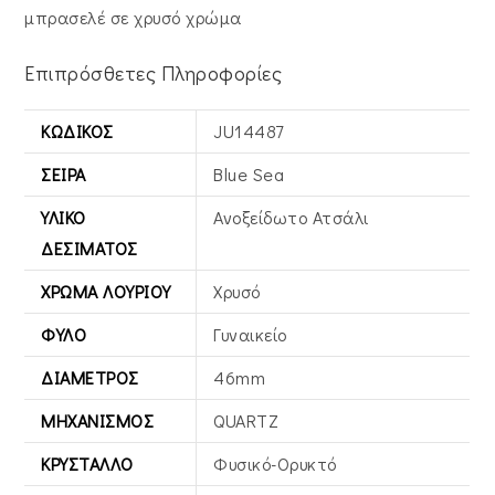
μπρασελέ σε χρυσό χρώμα
Επιπρόσθετες Πληροφορίες
ΚΩΔΙΚΌΣ
JU14487
ΣΕΙΡΆ
Blue Sea
ΥΛΙΚΌ
Ανοξείδωτο Ατσάλι
ΔΕΣΊΜΑΤΟΣ
ΧΡΏΜΑ ΛΟΥΡΙΟΎ
Χρυσό
ΦΎΛΟ
Γυναικείο
ΔΙΆΜΕΤΡΟΣ
46mm
ΜΗΧΑΝΙΣΜΌΣ
QUARTZ
ΚΡΎΣΤΑΛΛΟ
Φυσικό-Ορυκτό