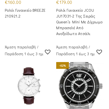
€
160.00
€
179.00
Ρολόι Γυναικείο BREEZE
Ρολόι Γυναικείο JCOU
210921.2
JU17031-2 Της Σειράς
Queen’s Mini Με Δίχρωμο
Μπρασελέ Από
Ανοξείδωτο Ατσάλι
Άμεση παραλαβή /
Άμεση παραλαβή /
Παράδoση 1 έως 3 ημέρες
Παράδoση 1 έως 3 ημέρες
-62%