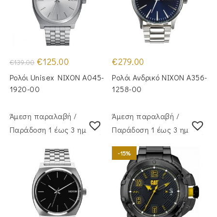
Original
Η
€
125.00
€
279.00
€
139.00
price
τρέχουσα
was:
τιμή
Ρολόι Unisex NIXON A045-
Ρολόι Ανδρικό NIXON A356-
€139.00.
είναι:
€125.00.
1920-00
1258-00
Άμεση παραλαβή /
Άμεση παραλαβή /
Παράδoση 1 έως 3 ημέρες
Παράδoση 1 έως 3 ημέρες
-15%