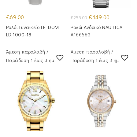
Original
Η
€
69.00
€
149.00
€
255.00
price
τρέχουσα
was:
τιμή
Ρολόι Γυναικείο LE DOM
Ρολόι Ανδρικό NAUTICA
€255.00.
είναι:
€149.00.
LD.1000-18
A16656G
Άμεση παραλαβή /
Άμεση παραλαβή /
Παράδoση 1 έως 3 ημέρες
Παράδoση 1 έως 3 ημέρες