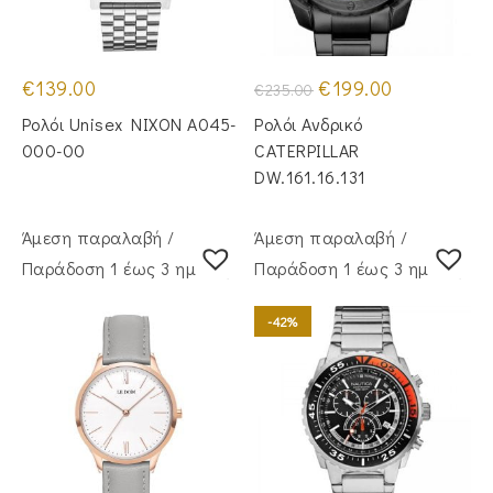
Original
Η
€
139.00
€
199.00
€
235.00
price
τρέχουσα
was:
τιμή
Ρολόι Unisex NIXON A045-
Ρολόι Ανδρικό
€235.00.
είναι:
€199.00.
000-00
CATERPILLAR
DW.161.16.131
Άμεση παραλαβή /
Άμεση παραλαβή /
Παράδoση 1 έως 3 ημέρες
Παράδoση 1 έως 3 ημέρες
-42%