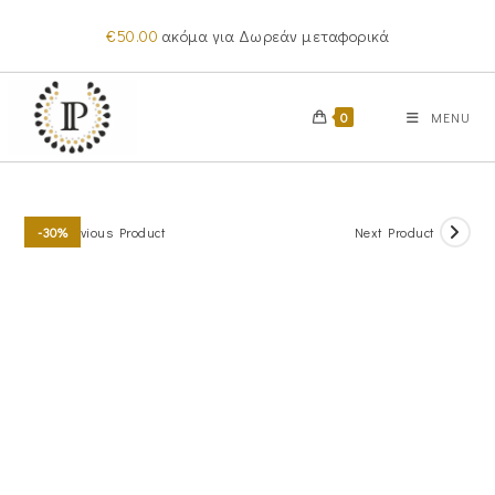
Skip
€
50.00
ακόμα για Δωρεάν μεταφορικά
to
content
0
MENU
Previous Product
Next Product
-30%