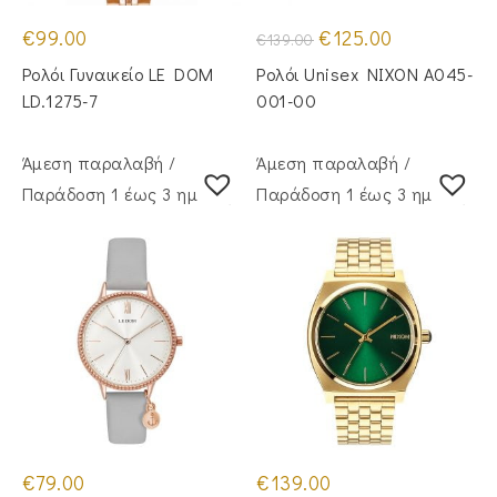
Original
Η
€
99.00
€
125.00
€
139.00
price
τρέχουσα
was:
τιμή
Ρολόι Γυναικείο LE DOM
Ρολόι Unisex NIXON A045-
€139.00.
είναι:
€125.00.
LD.1275-7
001-00
Άμεση παραλαβή /
Άμεση παραλαβή /
Παράδoση 1 έως 3 ημέρες
Παράδoση 1 έως 3 ημέρες
€
79.00
€
139.00