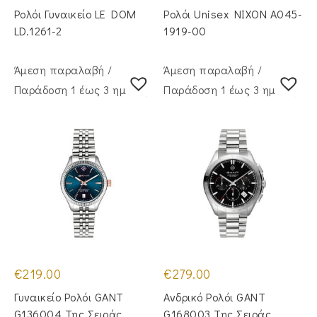
Ρολόι Γυναικείο LE DOM
Ρολόι Unisex NIXON A045-
LD.1261-2
1919-00
Άμεση παραλαβή /
Άμεση παραλαβή /
Παράδoση 1 έως 3 ημέρες
Παράδoση 1 έως 3 ημέρες
€
219.00
€
279.00
Γυναικείο Ρολόι GANT
Ανδρικό Ρολόι GANT
G136004 Της Σειράς
G168003 Της Σειράς