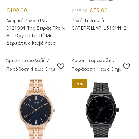
Original
Η
€
199.00
€
59.00
€
155.00
price
τρέχουσα
was:
τιμή
Ανδρικό Ρολόι GANT
Ρολόι Γυναικείο
€155.00.
είναι:
€59.00.
G121001 Της Σειράς “Park
CATERPILLAR L530111121
Hill Day-Date II” Με
Δερμάτινο Καφέ Λουρί
Άμεση παραλαβή /
Άμεση παραλαβή /
Παράδoση 1 έως 3 ημέρες
Παράδoση 1 έως 3 ημέρες
-10%